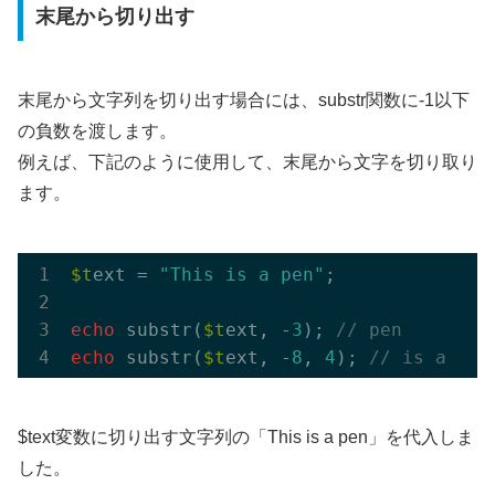
末尾から切り出す
末尾から文字列を切り出す場合には、substr関数に-1以下
の負数を渡します。
例えば、下記のように使用して、末尾から文字を切り取り
ます。
$t
ext = 
"This is a pen"
;

echo
 substr(
$t
ext, -
3
); 
// pen
echo
 substr(
$t
ext, -
8
, 
4
); 
// is a
$text変数に切り出す文字列の「This is a pen」を代入しま
した。