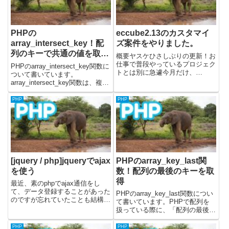
PHPの
eccube2.13のカスタマイ
array_intersect_key！配
ズ案件をやりました。
列のキーで共通の値を取得
概要ヤスケひさしぶりの更新！お
する
仕事で普段やっているプロジェク
PHPのarray_intersect_key関数に
トとは別に急遽今月だけ、
ついて書いています。
eccubeの案件に関わりました。
array_intersect_key関数は、複数
8、9年前？にやった2系のカスタ
の配列間で共通のキーを持つ要素
マイズでした。ゴリゴリphpです
を抽出した新しい配列を返しま
PHP
PHP
ねーいろいろ忘れてたので、勘所
す。array_intersect関数が値の共
のみをメモ的な感じで残しとき...
通性を比較する...
[jquery / php]jqueryでajax
PHPのarray_key_last関
を使う
数！配列の最後のキーを取
得
最近、素のphpでajax通信をし
て、データ登録することがあった
PHPのarray_key_last関数につい
のですが忘れていたことも結構あ
て書いています。PHPで配列を
ったので、いまさらですが復習の
扱っている際に、「配列の最後の
意味も込めて確認してみました。
要素のキーが知りたい」というと
jqueryとphpでajaxを使う時に、
きに使える関数です。例えば、ロ
PHP
PHP