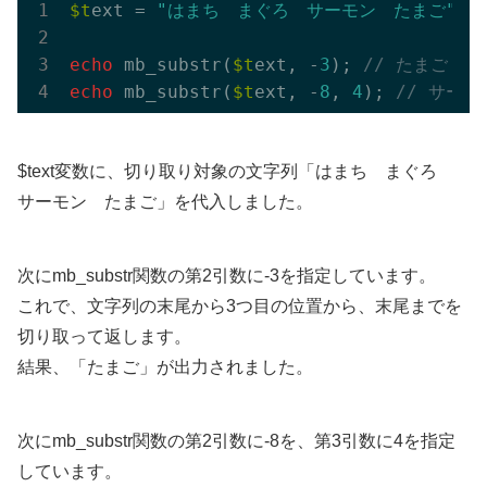
$t
ext = 
"はまち　まぐろ　サーモン　たまご"
;

echo
 mb_substr(
$t
ext, -
3
); 
// たまご
echo
 mb_substr(
$t
ext, -
8
, 
4
); 
// サーモ
$text変数に、切り取り対象の文字列「はまち まぐろ
サーモン たまご」を代入しました。
次にmb_substr関数の第2引数に-3を指定しています。
これで、文字列の末尾から3つ目の位置から、末尾までを
切り取って返します。
結果、「たまご」が出力されました。
次にmb_substr関数の第2引数に-8を、第3引数に4を指定
しています。