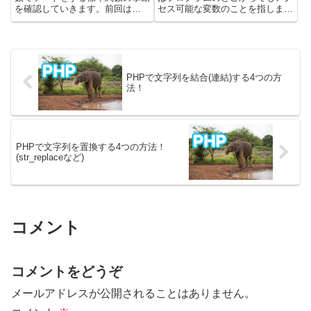
を確認していきます。前回は
セス可能な変数のことを指しま
sort・asort・ksortなどのソート
す。ただし、グローバル変数はス
関数について見ていきました。今
コープの観点から注意深く扱う必
回は下記のユーザー定義関数を使
要があります。この記事では、
用してソートする標準関数を使っ
PHPのグローバル変数に関する
てみました。・uso...
基本的な事項と、注意点について
解説...
PHPで文字列を結合(連結)する4つの方
法！
PHPで文字列を置換する4つの方法！
(str_replaceなど)
コメント
コメントをどうぞ
メールアドレスが公開されることはありません。