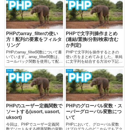
必要なメソッドやサンプルなどに
グデータの配列に追加された最新
ついて下記に書...
のログのキーを確認したい場合な
どです。arr...
PHPのarray_filterの使い
PHPで文字列操作まとめ
方！配列の要素をフィルタ
(連結/置換/分割/検索/含む
リング
か判定)
PHPのarray_filter関数について書
PHPで文字列を操作するときの
いています。array_filter関数は、
使い方をまとめてみました。単純
コールバック関数を使用して配列
に文字列を結合する方法や下記の
の要素をフィルタリングし、条件
関数の使い方について書いていま
を満たす要素のみを含む新しい配
す。- str_replace- explode-
PHP
PHP
列を返します。この関数を使う
strpos- substr- mb_substr記載し
と、配列から特定の条件に合致す
ているコード...
る...
PHPのユーザー定義関数で
PHPのグローバル変数・ス
ソートする(usort, uasort,
ーパーグローバル変数につ
uksort)
いて
今回は、PHPでユーザー定義関
PHPにおいて、グローバル変数
数でソートをする標準関数の挙動
はプログラムのどこからでもアク