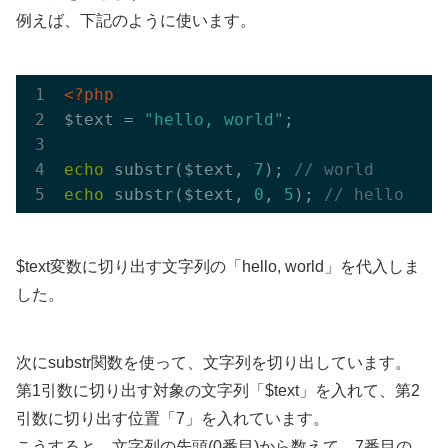
例えば、下記のように使います。
<?php
$text = 
"hello, world"
;

echo
 substr($text, 
7
); 
// world
echo
 substr($text, 
0
, 
5
); 
// hello
$text変数に切り出す文字列の「hello, world」を代入しま
した。
次にsubstr関数を使って、文字列を切り出しています。
第1引数に切り出す対象の文字列「$text」を入れて、第2
引数に切り出す位置「7」を入れています。
こうすると、文字列の先頭(0番目)から数えて、7番目の