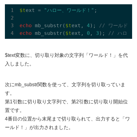
$t
ext = 
"ハロー、ワールド！"
;

echo
 mb_substr(
$t
ext, 
4
); 
// ワールド！
echo
 mb_substr(
$t
ext, 
0
, 
3
); 
// ハロー
$text変数に、切り取り対象の文字列「ワールド！」を代
入しました。
次にmb_substr関数を使って、文字列を切り取っていま
す。
第1引数に切り取り文字列で、第2引数に切り取り開始位
置です。
4番目の位置から末尾まで切り取られて、出力すると「ワ
ールド！」が出力されました。