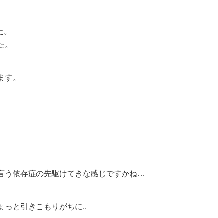
た。
た。
ます。
言う依存症の先駆けてきな感じですかね…
っと引きこもりがちに..