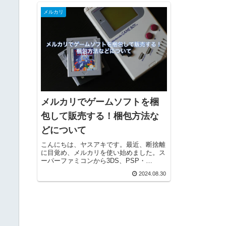
メルカリ
メルカリでゲームソフトを梱
包して販売する！梱包方法な
どについて
こんにちは、ヤスアキです。最近、断捨離
に目覚め、メルカリを使い始めました。ス
ーパーファミコンから3DS、PSP・
PSVita、Xboxなどさまざまなゲームが家
2024.08.30
に眠っていましたが最近では時間もなく、
ほとんど使うこともないので、メルカリで
販売し...