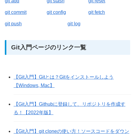
git add
git stash
git reset
git commit
git config
git fetch
git push
git log
Git入門ページのリンク一覧
【Git入門】Gitとは？Gitをインストールしよう
【Windows, Mac】
【Git入門】Githubに登録して、リポジトリを作成す
る！【2022年版】
【Git入門】git cloneの使い方！ソースコードをダウン