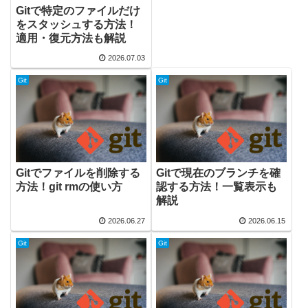
Gitで特定のファイルだけ
をスタッシュする方法！
適用・復元方法も解説
2026.07.03
Git
Git
Gitでファイルを削除する
Gitで現在のブランチを確
方法！git rmの使い方
認する方法！一覧表示も
解説
2026.06.27
2026.06.15
Git
Git