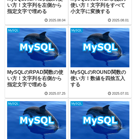
い方！文字列を左側から
使い方！文字列をすべて
指定文字で埋める
小文字に変換する
2025.08.04
2025.08.01
MySQL
MySQL
MySQLのRPAD関数の使
MySQLのROUND関数の
い方！文字列を右側から
使い方！数値を四捨五入
指定文字で埋める
する
2025.07.25
2025.07.01
MySQL
MySQL