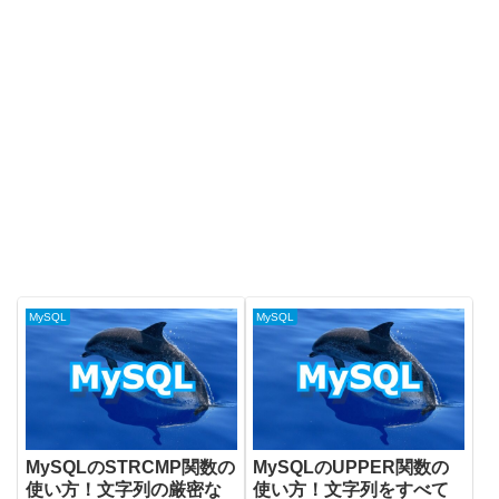
MySQL
MySQL
MySQLのSTRCMP関数の
MySQLのUPPER関数の
使い方！文字列の厳密な
使い方！文字列をすべて