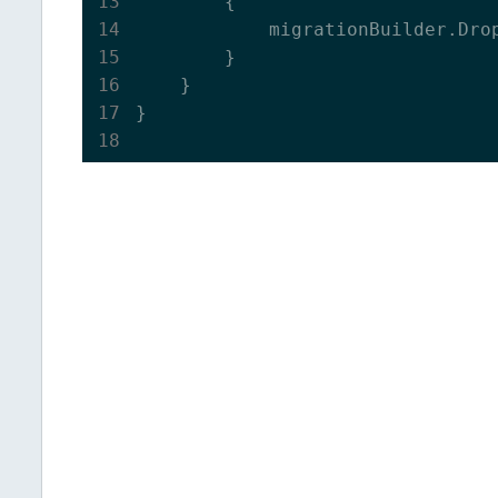
        {

            migrationBuilder.Dro
        }

    }

}
