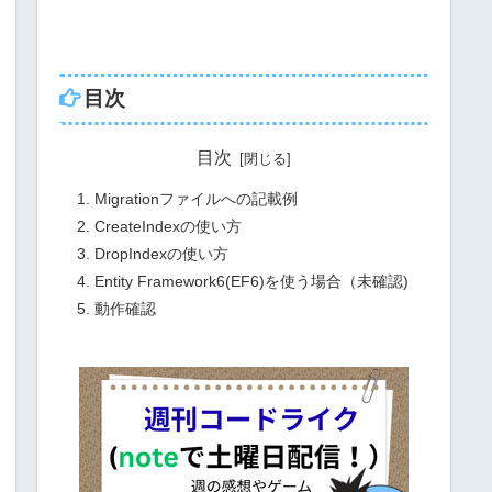
目次
目次
Migrationファイルへの記載例
CreateIndexの使い方
DropIndexの使い方
Entity Framework6(EF6)を使う場合（未確認)
動作確認
s"
, 
"board_id"
);
