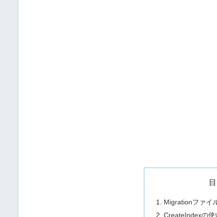
目
Migrationフ
CreateIndexの