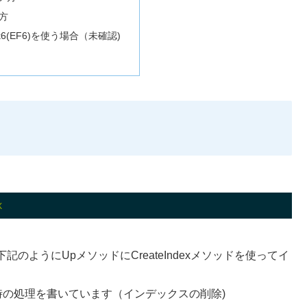
い方
work6(EF6)を使う場合（未確認)
ようにUpメソッドにCreateIndexメソッドを使ってイ
時の処理を書いています（インデックスの削除)