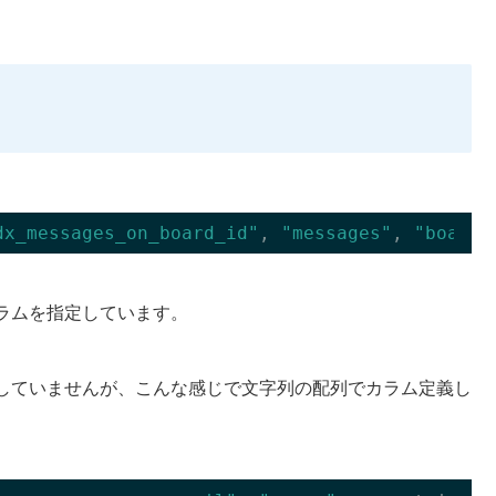
dx_messages_on_board_id"
, 
"messages"
, 
"board_
カラムを指定しています。
していませんが、こんな感じで文字列の配列でカラム定義し