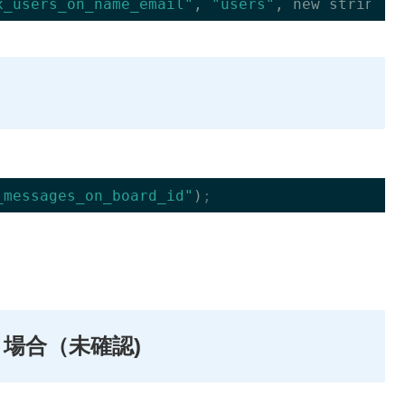
x_users_on_name_email"
, 
"users"
, 
new
string
[]
_messages_on_board_id"
)
;
を使う場合（未確認)