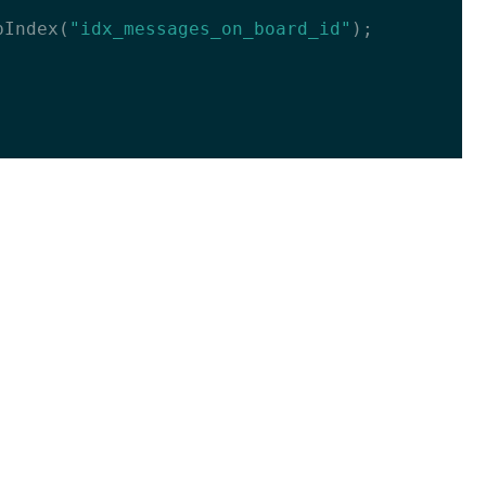
pIndex(
"idx_messages_on_board_id"
);
