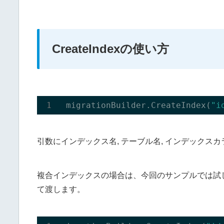
CreateIndexの使い方
 migrationBuilder.CreateIndex(
"i
引数にインデックス名, テーブル名, インデックス
複合インデックスの場合は、今回のサンプルでは試
て渡します。