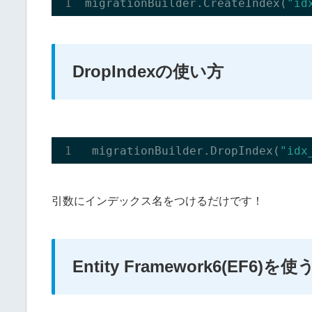
migrationBuilder.
CreateIndex(
"id
DropIndexの使い方
 migrationBuilder.DropIndex(
"idx
引数にインデックス名をつけるだけです！
Entity Framework6(EF6)