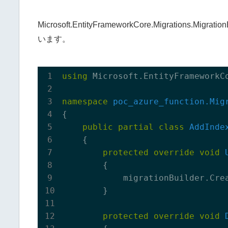
Microsoft.EntityFrameworkCore.Migrations.Mi
います。
using
 Microsoft.EntityFrameworkCo
namespace
poc_azure_function.Mig
{

public
partial
class
AddInde
    {

protected
override
void
        {

            migrationBuilder.Cre
        }

protected
override
void