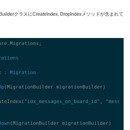
grationBuilderクラスにCreateIndex, DropIndexメソッドが含まれて
re.Migrations;

rations
x
 : 
Migration
Up
(
MigrationBuilder migrationBuilder
)
ateIndex(
"idx_messages_on_board_id"
, 
"message
Down
(
MigrationBuilder migrationBuilder
)