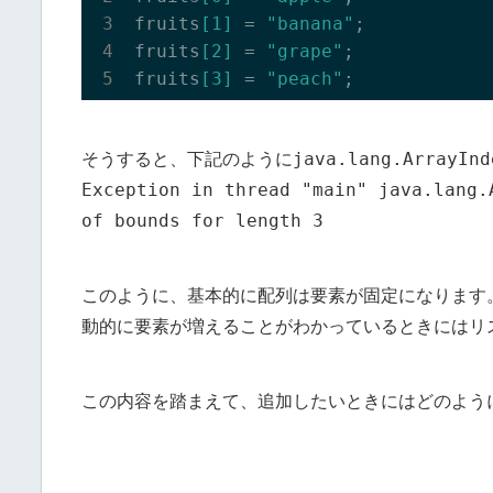
fruits
[1]
 = 
"banana"
;

fruits
[2]
 = 
"grape"
;

fruits
[3]
 = 
"peach"
java.lang.ArrayInd
そうすると、下記のように
Exception in thread "main" java.lang.
of bounds for length 3
このように、基本的に配列は要素が固定になります
動的に要素が増えることがわかっているときにはリスト(
この内容を踏まえて、追加したいときにはどのよう