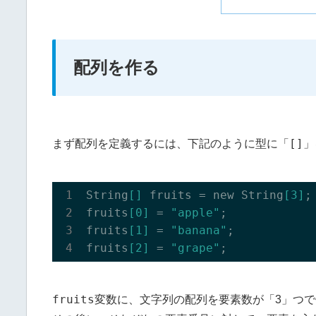
配列を作る
[]
まず配列を定義するには、下記のように型に「
」
String
[]
 fruits = new String
[3]
;

fruits
[0]
 = 
"apple"
;

fruits
[1]
 = 
"banana"
;

fruits
[2]
 = 
"grape"
fruits
変数に、文字列の配列を要素数が「3」つ