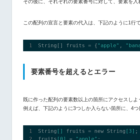
その後に、それぞれの要素番号に対して、要素を入
この配列の宣言と要素の代入は、下記のように1行
String[] fruits = {
"apple"
, 
"ban
要素番号を超えるとエラー
既に作った配列の要素数以上の箇所にアクセスしよ
例えば、下記のように3つしか入らない箇所に、4
String
[]
 fruits = new String
[3]
;

fruits
[0]
 = 
"apple"
;
