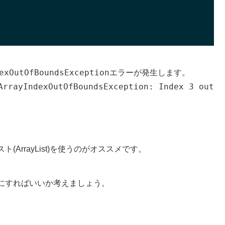
exOutOfBoundsException
エラーが発生します。
ArrayIndexOutOfBoundsException: Index 3 out
。
ArrayList)を使うのがオススメです。
にすればいいか考えましょう。