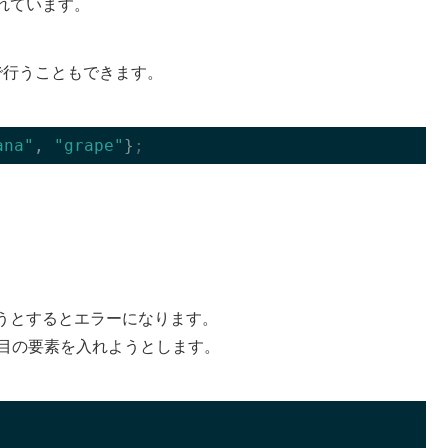
れています。
で行うこともできます。
ana"
, 
"grape"
}
;
うとするとエラーになります。
つ目の要素を入れようとします。