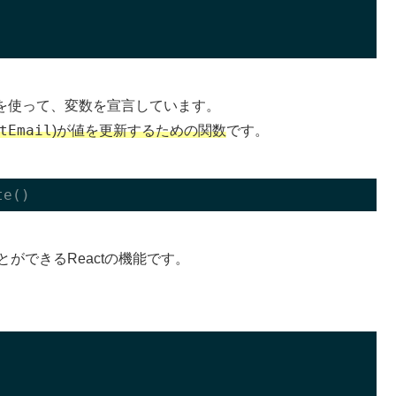
teを使って、変数を宣言しています。
tEmail
)が値を更新するための関数
です。
ことができるReactの機能です。
。