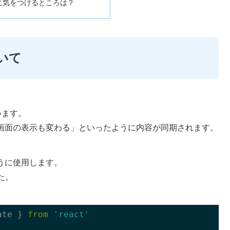
う時に気をつけるところは？
ついて
います。
ると画面の表示も変わる」といったように内容が同期されます。
ように使用します。
た。
ate } 
from
'react'