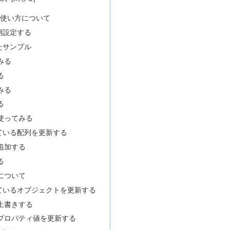
teの使い方について
初期設定する
したサンプル
みる
る
みる
る
使ってみる
理している配列を更新する
追加する
る
について
理しているオブジェクトを更新する
上書きする
プロパティ値を更新する