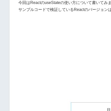
今回はReactのuseStateの使い方について書いてみ
サンプルコードで検証しているReactのバージョンは1
目