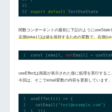
export
default
関数コンポーネントの最初に下記のようにuseSta
email
se
左側(
)は値を保持するための変数で、右側(
const [email, 
set
useEffectは画面が表示された後に処理を実行する
今回は、そこでemail変数の内容を更新しています
useEffect(
()
 =>
 {

  setEmail(
"test@example.com"
)
