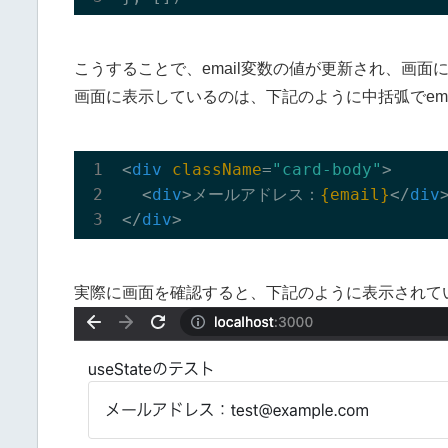
こうすることで、email変数の値が更新され、画
画面に表示しているのは、下記のように中括弧でema
<
div
className
=
"card-body"
>
<
div
>
メールアドレス：
{email}
</
div
</
div
>
実際に画面を確認すると、下記のように表示されて