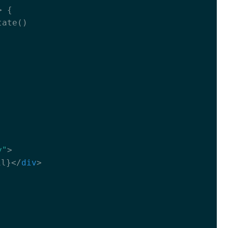
>
 {

ate()

y"
>
l}
</
div
>