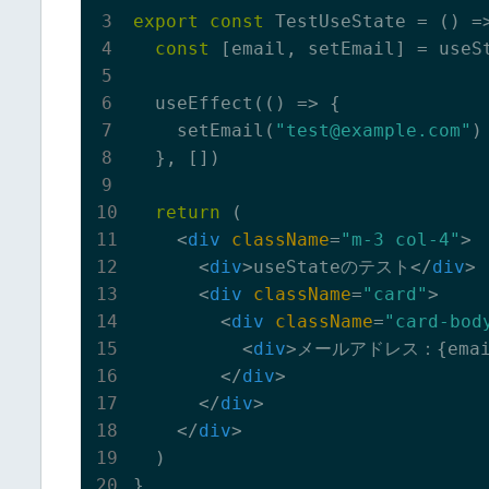
export
const
 TestUseState = 
()
 =
const
 [email, setEmail] = useSt
  useEffect(
()
 =>
 {

    setEmail(
"test@example.com"
)

  }, [])

return
 (

<
div
className
=
"m-3 col-4"
>
<
div
>
useStateのテスト
</
div
>
<
div
className
=
"card"
>
<
div
className
=
"card-bod
<
div
>
メールアドレス：{emai
</
div
>
</
div
>
</
div
>
  )

}
