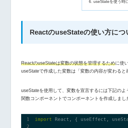
useStateを使
ReactのuseStateの使い方に
ReactのuseStateは変数の状態を管理するため
に使
useStateで作成した変数は「変数の内容が変わ
useStateを使用して、変数を宣言するには下記の
関数コンポーネントでコンポーネントを作成しまし
import
 React, { useEffect, useSt