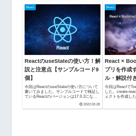
React
React
ReactのuseStateの使い方！解
React × Bo
説と注意点【サンプルコード9
プリを作成す
個】
ル・解説付き
今回はReactのuseStateの使い方について
今回はReactで
書いてみました。サンプルコードで検証し
した。create-r
ているReactのバージョンは17.0.2になり
ェクトを作成した
ます。ReactのuseStateの使い方について
していきます。creat
2022.03.28
ReactのuseStateは変数の状態を管理する
プロジェクトを簡
ため...