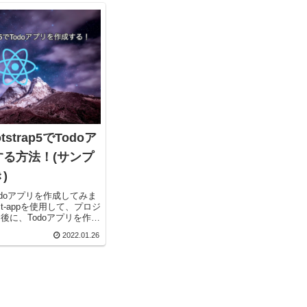
otstrap5でTodoア
る方法！(サンプ
)
Todoアプリを作成してみま
eact-appを使用して、プロジ
後に、Todoアプリを作成
e-react-appはReactの
2022.01.26
単に作成してくれるツ...