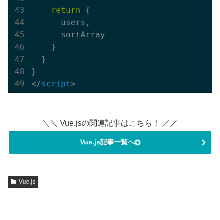
return
{

      users,

      sortArray

    }
  }

</
script
>
＼＼ Vue.jsの関連記事はこちら！ ／／
Vue.js記事一覧へ
Vue.js