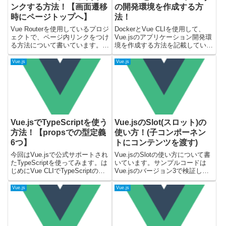
ンクする方法！【画面遷移
の開発環境を作成する方
時にページトップへ】
法！
Vue Routerを使用しているプロジ
DockerとVue CLIを使用して、
ェクトで、ページ内リンクをつけ
Vue.jsのアプリケーション開発環
る方法について書いています。ペ
境を作成する方法を記載していま
ージ内リンクが設定されていない
す。Vue CLIを使うことで、簡単
場合("#hoge"でIDが指定されてい
にVue.jsのプロジェクトを作成す
Vue.js
Vue.js
ない)は、ページのトップへスク
ることが可能です。今回は
ロールする設定になります。サン
Docker環境でVue.jsのプロジ...
プルコード...
Vue.jsでTypeScriptを使う
Vue.jsのSlot(スロット)の
方法！【propsでの型定義
使い方！(子コンポーネン
6つ】
トにコンテンツを渡す)
今回はVue.jsで公式サポートされ
Vue.jsのSlotの使い方について書
たTypeScriptを使ってみます。は
いています。サンプルコードは
じめにVue CLIでTypeScriptのサ
Vue.jsのバージョン3で検証して
ポートしているプロジェクトを作
います。Vue.jsのSlotとは？
成します。その後にプロジェクト
Vue.jsのSlotは子コンポーネント
Vue.js
Vue.js
に対して、コンポーネントを追加
に、使う側の親コンポーネントか
して、TypeScriptを...
らコンテンツを渡せるという機
能...