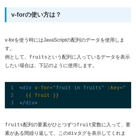
v-forの使い方は？
v-forを使う時にはJavaScriptの配列のデータを使用しま
す。
fruits
例として、
という配列に入っているデータを表示
したい場合は、下記のように使用します。
<
div
v-for
=
"fruit in fruits"
:key
=
"fru
{{ fruit }}
</
div
>
fruits
fruit
配列の要素がひとつずつ
変数に入って、要
div
素がある間繰り返して、この
タグを表示してくれま