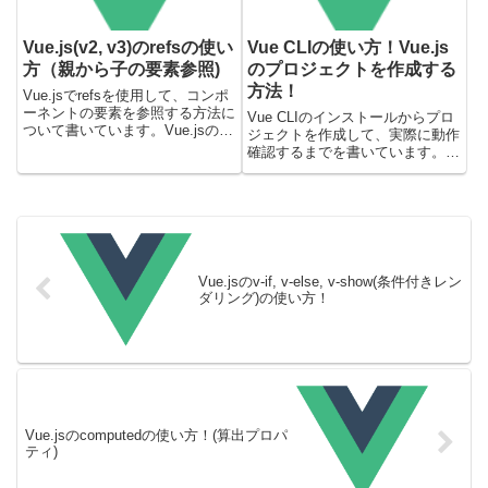
Vue.js(v2, v3)のrefsの使い
Vue CLIの使い方！Vue.js
方（親から子の要素参照)
のプロジェクトを作成する
方法！
Vue.jsでrefsを使用して、コンポ
ーネントの要素を参照する方法に
Vue CLIのインストールからプロ
ついて書いています。Vue.jsのバ
ジェクトを作成して、実際に動作
ージョンは2と3(Composition
確認するまでを書いています。今
API)で動作を確認しています。公
回はNode.jsをインストールした
式のドキュメントはこちらに記載
後の状態を対象にしています。
してあります。Vue.jsの...
Node.jsのインストールについて
は、下記の記事を確認してみてく
ださい。Mac...
Vue.jsのv-if, v-else, v-show(条件付きレン
ダリング)の使い方！
Vue.jsのcomputedの使い方！(算出プロパ
ティ)