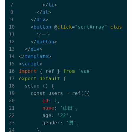
</
li
>
</
ul
>
</
div
>
<
button
 @
click
=
"sortArray"
class
=
"
      ソート

</
button
>
</
div
>
</
template
>
<
script
>
import
{ ref }
from
'vue'
export
default
{

  setup () {

    const users = ref([{

 id
: 
1
,

 name
: 
'山田'
,

        age: 
'22'
,

        gender: 
'男'
,

      }
,
