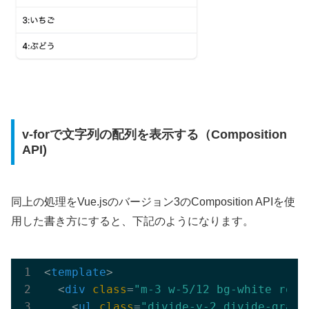
v-forで文字列の配列を表示する（Composition
API)
同上の処理をVue.jsのバージョン3のComposition APIを使
用した書き方にすると、下記のようになります。
<
template
>
<
div
class
=
"m-3 w-5/12 bg-white roun
<
ul
class
=
"divide-y-2 divide-gray-