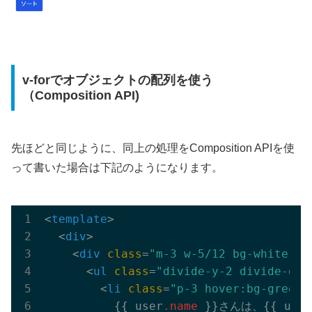
v-forでオブジェクトの配列を使う
（Composition API)
先ほどと同じように、同上の処理をComposition APIを使
って書いた場合は下記のようになります。
<
template
>
<
div
>
<
div
class
=
"m-3 w-5/12 bg-white ro
<
ul
class
=
"divide-y-2 divide-gra
<
li
class
=
"p-3 hover:bg-green-
{{ user
.name
 }
}さんは、
{{ user