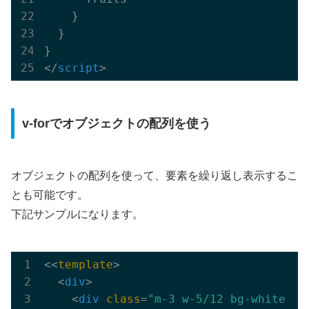
    }

  }

</
script
>
v-forでオブジェクトの配列を使う
オブジェクトの配列を使って、要素を繰り返し表示するこ
とも可能です。
下記サンプルになります。
<<
template
>
<
div
>
<
div
class
=
"m-3 w-5/12 bg-white ro