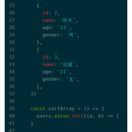
{

 id
: 
2
,

 name
: 
'鈴木'
,

        age: 
'23'
,

        gender: 
'男'
,

      }
,

{

 id
: 
3
,

 name
: 
'佐藤'
,

        age: 
'21'
,

        gender: 
'女'
,

      }
,

    ])

const
 sortArray = 
()
 =>
{

      users.
value
.sort
((a, b) => { 
ret
    }
