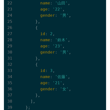
name
: 
'山田'
,

age
: 
'22'
,

gender
: 
'男'
,

        },

        {

id
: 
2
,

name
: 
'鈴木'
,

age
: 
'23'
,

gender
: 
'男'
,

        },

        {

id
: 
3
,

name
: 
'佐藤'
,

age
: 
'21'
,

gender
: 
'女'
,

        },

      ],

    };
