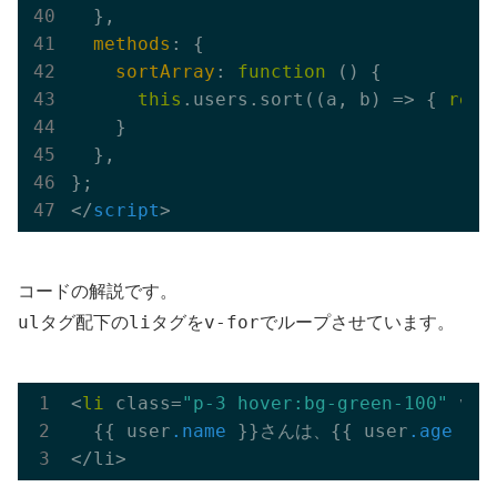
  },

methods
: {

sortArray
: 
function
 (
) 
{

this
.users.sort(
(
a, b
) =>
 { 
retu
    }

  },

</
script
>
コードの解説です。
ul
li
v-for
タグ配下の
タグを
でループさせています。
<
li
 class=
"p-3 hover:bg-green-100"
 v-
f
  {{ user
.name
 }}さんは、{{ user
.age
 }}