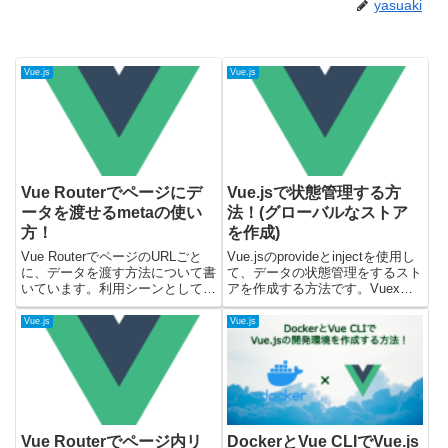
yasuaki
Vue.js
Vue.js
Vue Routerでページにデ
Vue.jsで状態管理する方
ータを渡せるmetaの使い
法！(グローバルなストア
方！
を作成)
Vue RouterでページのURLごと
Vue.jsのprovideとinjectを使用し
に、データを渡す方法について書
て、データの状態管理をするスト
いています。利用シーンとして
アを作成する方法です。Vuexを
は、ページ毎にタイトルを設定し
使用しなくてもアプリケーション
たり、パンくずのデータを渡すと
の状態管理が可能になります。サ
Vue.js
Vue.js
きなどになるかと思います。載せ
ンプルコードの検証には下記のバ
ているサンプルコードについて
ージョンを使っています。Vue.js
は、下記で確認しています...
...
Vue Routerでページ内リ
DockerとVue CLIでVue.js