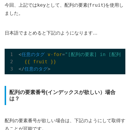
key
fruit
今回、上記では
として、配列の要素(
)を使用し
ました。
日本語でまとめると下記のようになります…
<
任意のタグ
v-for
=
"[配列の要素] in [配列]"
{{ fruit }}
</
任意のタグ
>
配列の要素番号(インデックスが欲しい）場合
は？
配列の要素番号が欲しい場合は、下記のようにして取得す
ることが可能です。