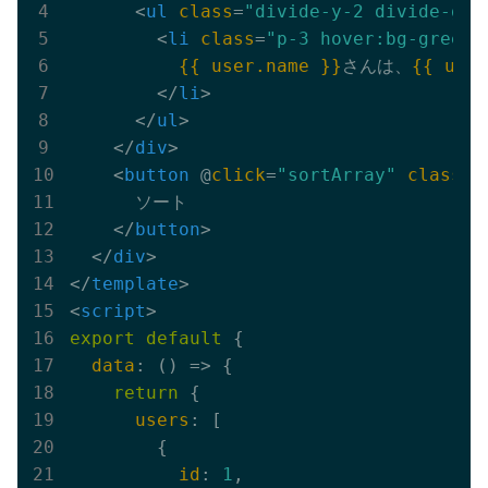
<
ul
class
=
"divide-y-2 divide-gra
<
li
class
=
"p-3 hover:bg-green-
{{ user.name }}
さんは、
{{ user
</
li
>
</
ul
>
</
div
>
<
button
 @
click
=
"sortArray"
class
=
"
      ソート

</
button
>
</
div
>
</
template
>
<
script
>
export
default
 {

data
: 
()
 =>
 {

return
 {

users
: [

        {

id
: 
1
,
