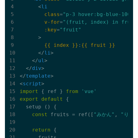
<
li
class
=
"p-3 hover:bg-blue-100"
v-for
=
"(fruit, index) in fruit
:key
=
"fruit"
      >
{{ index }}
:
{{ fruit }}
</
li
>
</
ul
>
</
div
>
</
template
>
<
script
>
import
 { ref } 
from
'vue'
export
default
 {

  setup () {

const
 fruits = ref([
"みかん"
, 
"りんご
return
 {

      fruits
