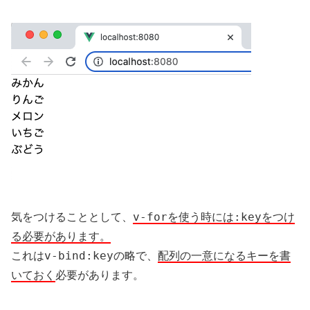
v-for
:key
気をつけることとして、
を使う時には
をつけ
る必要があります。
v-bind:key
これは
の略で、
配列の一意になるキーを書
いておく
必要があります。