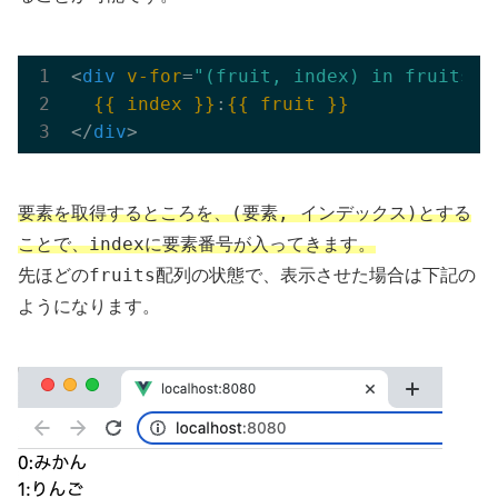
<
div
v-for
=
"(fruit, index) in fruits"
{{ index }}
:
{{ fruit }}
</
div
>
(要素, インデックス)
要素を取得するところを、
とする
index
ことで、
に要素番号が入ってきます。
fruits
先ほどの
配列の状態で、表示させた場合は下記の
ようになります。