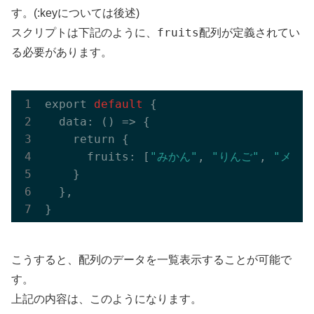
す。(:keyについては後述)
fruits
スクリプトは下記のように、
配列が定義されてい
る必要があります。
export
 default 
{

  data: () => {

    return {

      fruits: [
"みかん"
, 
"りんご"
, 
"メロン
    }

  },

こうすると、配列のデータを一覧表示することが可能で
す。
上記の内容は、このようになります。