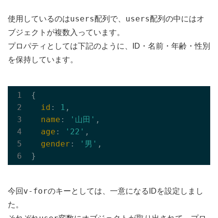
users
users
使用しているのは
配列で、
配列の中にはオ
ブジェクトが複数入っています。
プロパティとしては下記のように、ID・名前・年齢・性別
を保持しています。
{

id
: 
1
,

name
: 
'山田'
,

age
: 
'22'
,

gender
: 
'男'
,

v-for
今回
のキーとしては、一意になるIDを設定しまし
た。