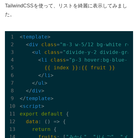
TailwindCSSを使って、リストを綺麗に表示してみまし
た。
<
template
>
<
div
class
=
"m-3 w-5/12 bg-white roun
<
ul
class
=
"divide-y-2 divide-gray-
<
li
class
=
"p-3 hover:bg-blue-100
{{ index }}
:
{{ fruit }}
</
li
>
</
ul
>
</
div
>
</
template
>
<
script
>
export
default
 {

data
: 
()
 =>
 {

return
 {

fruits
: [
"みかん"
, 
"りんご"
, 
"メロン