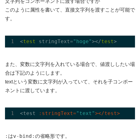
文字列をコンポーネントに渡す場合ですが
このように属性を書いて、直接文字列を渡すことが可能で
す。
<
test
 stringText=
"hoge"
></
test
また、変数に文字列を入れている場合で、値渡ししたい場
合は下記のようにします。
textという変数に文字列が入っていて、それを子コンポー
ネントに渡しています。
<test 
:stringText=
"text"
></test>
:
v-bind:
は
の省略形です。