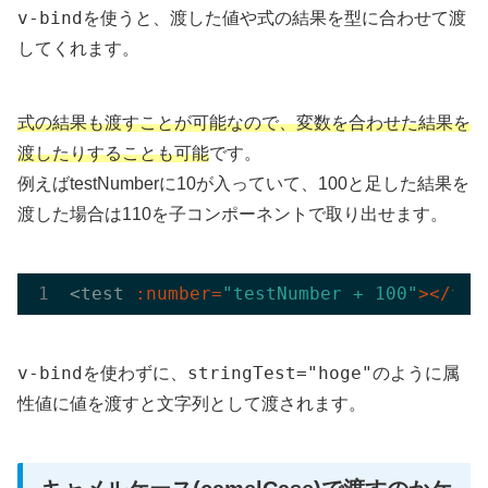
v-bind
を使うと、渡した値や式の結果を型に合わせて渡
してくれます。
式の結果も渡すことが可能なので、変数を合わせた結果を
渡したりすることも可能
です。
例えばtestNumberに10が入っていて、100と足した結果を
渡した場合は110を子コンポーネントで取り出せます。
<test 
:number=
"testNumber + 100"
></tes
v-bind
stringTest="hoge"
を使わずに、
のように属
性値に値を渡すと文字列として渡されます。