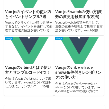
Vue.jsのイベントの使い方
Vue.jsのwatchの使い方(変
とイベントサンプル7選
数の変更を検知する方法)
Vue.jsでクリックした時に処理を
Vue.jsのwatch機能を使用して、
するなど、イベントを発行して処
変数の変更を監視して処理する方
理する方法の解説を書いていま
法を書いています。watch関数
す。その後にサンプルコードとし
(API)・watchプロパティを使う方
て、イベントを7つ書いてみまし
法と実際に動くサンプルコードを
Vue.js
Vue.js
た。サンプルコードはVue.jsのバ
載せています。watch機能は、変
ージョン3で検証しています。
数の値が変更された時に何らかの
(Compositio...
処理...
Vue.jsのv-bindとは？使い
Vue.jsのv-if, v-else, v-
方とサンプルコード4つ！
show(条件付きレンダリン
グ)の使い方！
今回はVue.jsのv-bindについて書
いています。v-bindについて説明
今回はVue.jsのv-if,v-elseとv-
した後に、サンプルコードを書い
showについて書いています。v-
ているので、確認してみてくださ
if,v-elseとv-showの使い方につい
い。コードはVue.jsのバージョン
て、簡単に説明した後にサンプル
3(Composition API)で試してみま
コードを載せていますので、確認
した。v-bind...
してみてください。載せているサ
ンプルコードはVue....