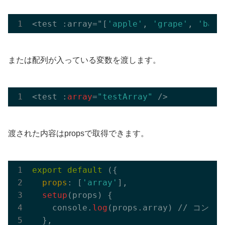
<test :array="[
'apple'
, 
'grape'
, 
'bana
または配列が入っている変数を渡します。
<test :
array
=
"testArray"
渡された内容はpropsで取得できます。
export
default
 ({

props
: [
'array'
],

setup
(props) {

    console.
log
(props.array) // コ
  },
