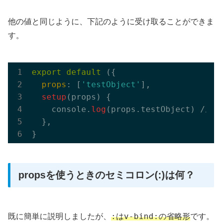
他の値と同じように、下記のように受け取ることができま
す。
export
default
 ({

props
: [
'testObject'
],

setup
(props) {

    console.
log
(props.testObject) /
  },

propsを使うときのセミコロン(:)は何？
:
v-bind:
既に簡単に説明しましたが、
は
の省略形
です。