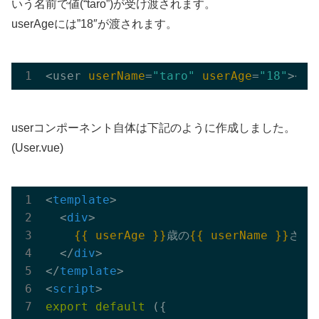
いう名前で値(“taro”)が受け渡されます。
userAgeには”18″が渡されます。
<user 
userName
=
"taro"
userAge
=
"18"
userコンポーネント自体は下記のように作成しました。
(User.vue)
<
template
>
<
div
>
{{ userAge }}
歳の
{{ userName }}
さん

</
div
>
</
template
>
<
script
>
export
default
 ({
