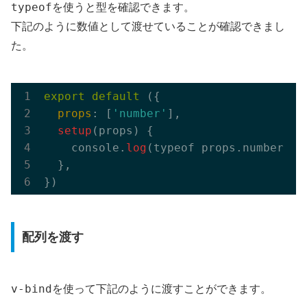
typeof
を使うと型を確認できます。
下記のように数値として渡せていることが確認できまし
た。
export
default
 ({

props
: [
'number'
],

setup
(props) {

    console.
log
(typeof props.number
  },

配列を渡す
v-bind
を使って下記のように渡すことができます。