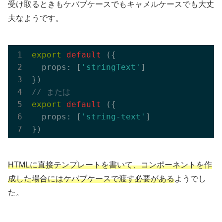
受け取るときもケバブケースでもキャメルケースでも大丈
夫なようです。
export
default
 ({

  props: [
'stringText'
]

// または
export
default
 ({

  props: [
'string-text'
]

HTMLに直接テンプレートを書いて、コンポーネントを作
成した場合にはケバブケースで渡す必要がある
ようでし
た。