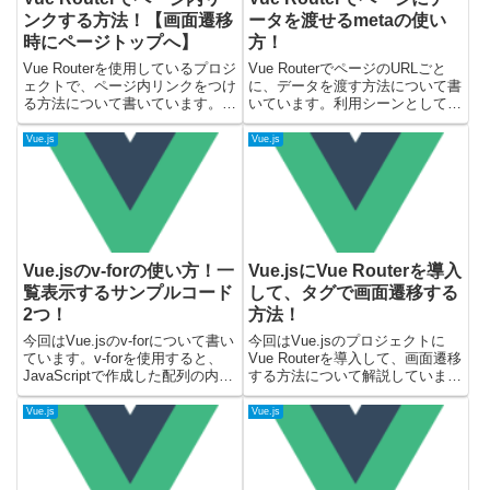
ンクする方法！【画面遷移
ータを渡せるmetaの使い
時にページトップへ】
方！
Vue Routerを使用しているプロジ
Vue RouterでページのURLごと
ェクトで、ページ内リンクをつけ
に、データを渡す方法について書
る方法について書いています。ペ
いています。利用シーンとして
ージ内リンクが設定されていない
は、ページ毎にタイトルを設定し
場合("#hoge"でIDが指定されてい
たり、パンくずのデータを渡すと
Vue.js
Vue.js
ない)は、ページのトップへスク
きなどになるかと思います。載せ
ロールする設定になります。サン
ているサンプルコードについて
プルコード...
は、下記で確認しています...
Vue.jsのv-forの使い方！一
Vue.jsにVue Routerを導入
覧表示するサンプルコード
して、タグで画面遷移する
2つ！
方法！
今回はVue.jsのv-forについて書い
今回はVue.jsのプロジェクトに
ています。v-forを使用すると、
Vue Routerを導入して、画面遷移
JavaScriptで作成した配列の内容
する方法について解説していま
から要素を繰り返して表示するこ
す。まず、Vueのバージョン3に
とができます。記事の内容として
対して、Vue Routerを導入する方
Vue.js
Vue.js
は、最初にv-forの使い方について
法を記載しています。その後に
説明して、その後にサンプルコ...
Vue Routerを使用して、ルーテ...