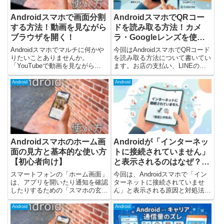
Androidスマホで画面分割
AndroidスマホでQRコー
する方法！動画を見ながら
ドを読み取る方法！カメ
ブラウザを開く！
ラ・Googleレンズを使お
う
Androidスマホでマルチに何かや
今回はAndroidスマホでQRコード
りたいことありませんか。
を読み取る方法について書いてい
「YouTubeで動画を見ながら
ます。お店の支払い、LINEの友
LINEを返したい」「ブラウザを
だち追加、Wi-Fi接続などでQRコ
開きつつ、同時にメモアプリを使
ードを読み取る場面はかなり増え
Android
Android
いたい」そんなときに便利なのが
ました。しかし、Androidスマホ
画面分割機能（マルチウィンド
を使っているとQRコードの読み
ウ）です。この記事では、An...
取り方が...
Androidスマホのホーム画
Androidが「インターネッ
面の見方と基本的な使い方
トに接続されていません」
【初心者向け】
と表示されるのはなぜ？原
因と対処法
スマートフォンの「ホーム画面」
今回は、Androidスマホで「イン
は、アプリを開いたり通知を確認
ターネットに接続されていませ
したりするための「スマホの玄
ん」と表示される原因と対処法に
関」のような場所です。Android
ついて書いています。スマホを使
スマホでは、ホーム画面のレイア
っていると、Wi-Fiに繋がってい
Android
Android
ウトやデザインを自由に変えるこ
るのにネットが見られない
ともできます。毎日開いて、使い
Google検索ができないYouTube