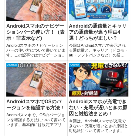
始める場所なので、自分の使...
やSNSが読み込め...
Androidスマホのナビゲー
Androidの通信量とキャリ
ションバーの使い方！（表
アの通信量が違う理由4
示・非表示など)
選！どっちが正しい？
Androidスマホのナビゲーション
今回はAndroidスマホで表示され
バーの使い方について書いていま
る通信量と、キャリア（ドコモ・
す。この記事ではナビゲーション
au・ソフトバンクなど）の通信
バーの使い方と表示・非表示方法
量が違う理由について解説しま
について書いています。ナビゲー
す。Androidとキャリアのアプリ
Android
Android
ションバーは画面下部にある3つ
で、それぞれ通信量を確認する
のボタンです。Androidバージョ
と、下記のように数字が違うこと
ン10からの新しい...
があります。Andro...
AndroidスマホでOSのバ
Androidスマホが充電でき
ージョンを確認する方法！
ない・充電が遅いときの原
因と対処法まとめ！
Androidスマホで、OSのバージョ
ンを確認する方法について書いて
今回は、Androidスマホが充電で
います。基本的には設定アプリか
きない・充電が遅いときの原因と
ら確認することができます。
対処法について書いています。朝
Androidの端末やバージョンによ
起きたらまったく充電できていな