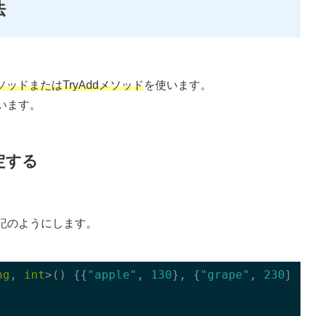
法
ソッドまたはTryAddメソッド
を使います。
います。
定する
記のようにします。
ng
, 
int
>() {{
"apple"
, 
130
}, {
"grape"
, 
230
}, {