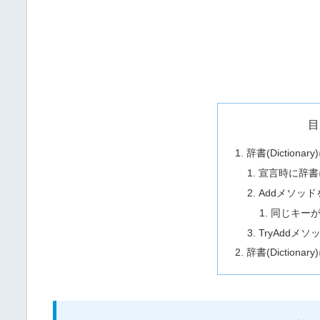
目
辞書(Diction
宣言時に辞書
Addメソッ
同じキー
TryAddメ
辞書(Diction