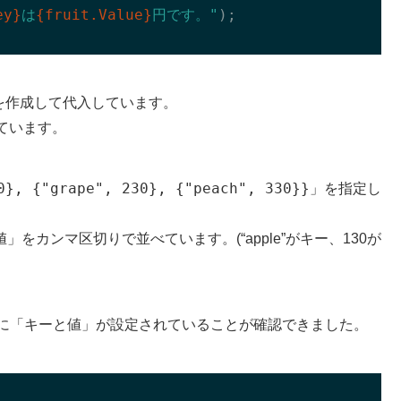
ey}
は
{fruit.Value}
円です。"
);

を作成して代入しています。
ています。
0}, {"grape", 230}, {"peach", 330}}
」を指定し
をカンマ区切りで並べています。(“apple”がキー、130が
ように「キーと値」が設定されていることが確認できました。