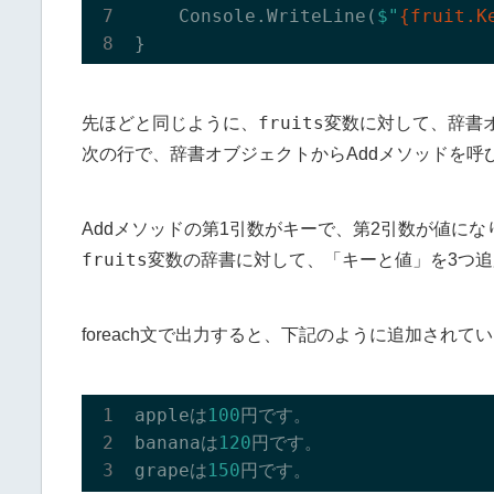
    Console.WriteLine(
$"
{fruit.K
fruits
先ほどと同じように、
変数に対して、辞書
次の行で、辞書オブジェクトからAddメソッドを呼
Addメソッドの第1引数がキーで、第2引数が値にな
fruits
変数の辞書に対して、「キーと値」を3つ
foreach文で出力すると、下記のように追加され
appleは
100
円です。

bananaは
120
円です。

grapeは
150