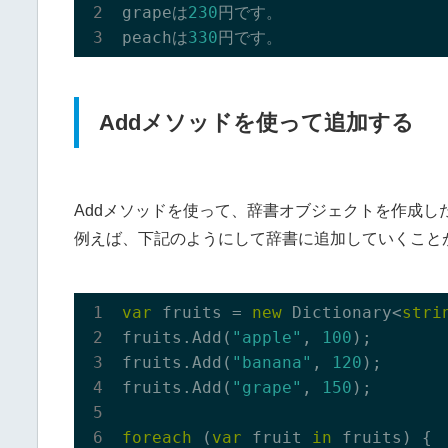
grapeは
230
円です。

peachは
330
Addメソッドを使って追加する
Addメソッドを使って、辞書オブジェクトを作成し
例えば、下記のようにして辞書に追加していくこと
var
 fruits = 
new
 Dictionary<
stri
fruits.Add(
"apple"
, 
100
);

fruits.Add(
"banana"
, 
120
);

fruits.Add(
"grape"
, 
150
);

foreach
 (
var
 fruit 
in
 fruits) {
