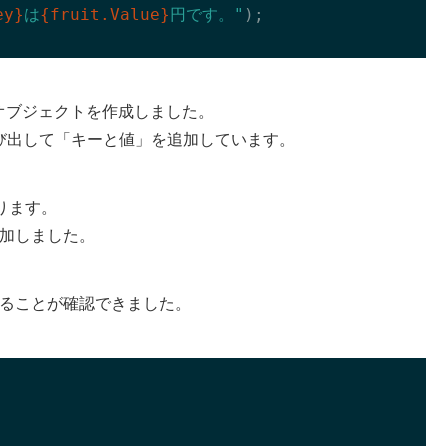
ey}
は
{fruit.Value}
円です。"
);

オブジェクトを作成しました。
び出して「キーと値」を追加しています。
ります。
追加しました。
ていることが確認できました。