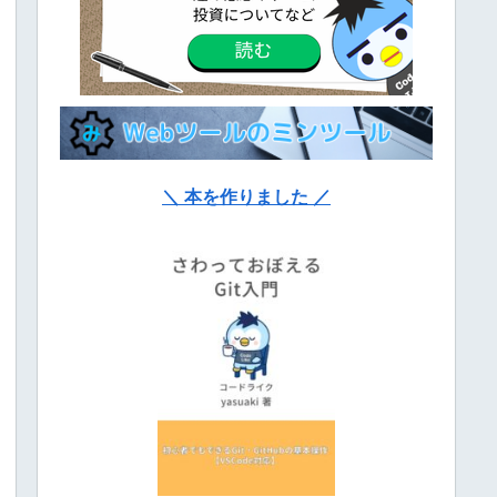
＼ 本を作りました ／
"peach"
, 
330
}};
