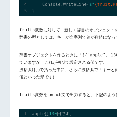
    Console.WriteLine(
$"
{fruit.K
fruits
変数に対して、新しく辞書のオブジェクト
辞書の型としては、キーが文字列で値が数値になっ
{{"apple", 13
辞書オブジェクトを作るときに「
ていますが、これが初期で設定される値です。
{}
波括弧(
)で括った中に、さらに波括弧で「キーと値」
値といった形です)
fruits
変数をforeach文で出力すると、下記の
appleは
130
円です。
