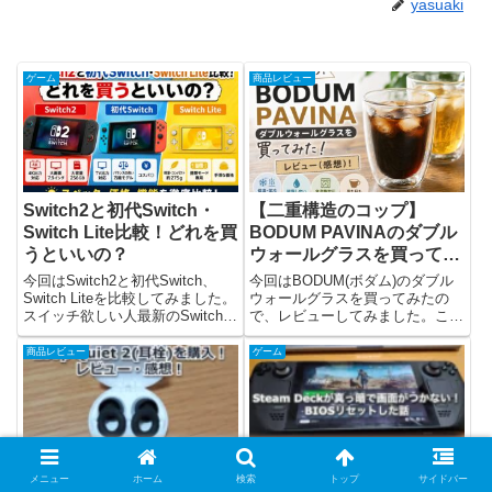
yasuaki
ゲーム
商品レビュー
Switch2と初代Switch・
【二重構造のコップ】
Switch Lite比較！どれを買
BODUM PAVINAのダブル
うといいの？
ウォールグラスを買ってみ
た！ レビュー(感想)！
今回はSwitch2と初代Switch、
今回はBODUM(ボダム)のダブル
Switch Liteを比較してみました。
ウォールグラスを買ってみたの
スイッチ欲しい人最新のSwitch2
で、レビューしてみました。こち
が気になるけれど、初代Switchや
らのコップは二重構造になってい
Switch Liteと何が違うの？スイッ
るグラスで、保温性・保冷性に優
商品レビュー
ゲーム
チ欲しい人価格差もあるし、自分
れているグラスです。結論とし
にはどのモデル...
て、保温性・保冷性はもちろん、
見た目のオシャレさや口当たり
の...
メニュー
ホーム
検索
トップ
サイドバー
Loop Quiet 2(耳栓)を購
Steam Deckが真っ暗で画