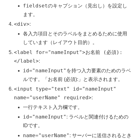
fieldset
のキャプション（見出し）を設定し
ます。
<div>
:
各入力項目とそのラベルをまとめるために使用
しています（レイアウト目的）。
<label for="nameInput">お名前 (必須):
</label>
:
id="nameInput"
を持つ入力要素のためのラベ
ルです。「お名前 (必須):」と表示されます。
<input type="text" id="nameInput"
name="userName" required>
:
一行テキスト入力欄です。
id="nameInput"
: ラベルと関連付けるための
IDです。
name="userName"
: サーバーに送信されるとき