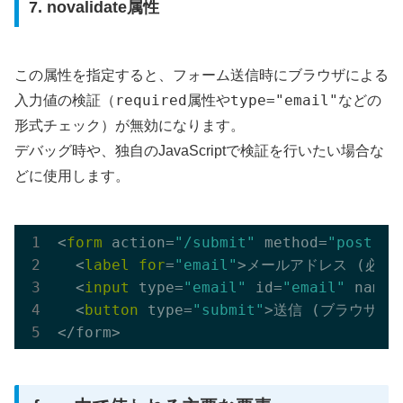
7. novalidate属性
この属性を指定すると、フォーム送信時にブラウザによる
required
type="email"
入力値の検証（
属性や
などの
形式チェック）が無効になります。
デバッグ時や、独自のJavaScriptで検証を行いたい場合な
どに使用します。
<
form
 action=
"/submit"
 method=
"post"
 n
  <
label
for
=
"email"
>メールアドレス (必須):<
  <
input
 type=
"email"
 id=
"email"
 name=
  <
button
 type=
"submit"
>送信 (ブラウザ検証な