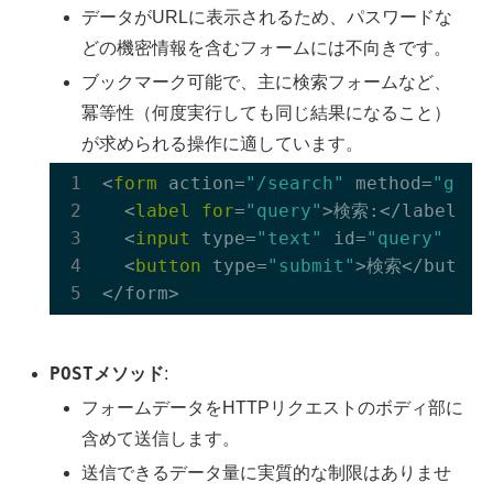
データがURLに表示されるため、パスワードな
どの機密情報を含むフォームには不向きです。
ブックマーク可能で、主に検索フォームなど、
冪等性（何度実行しても同じ結果になること）
が求められる操作に適しています。
<
form
 action=
"/search"
 method=
"get"
  <
label
for
=
"query"
>検索:</label>

  <
input
 type=
"text"
 id=
"query"
 nam
  <
button
 type=
"submit"
>検索</button>
POST
メソッド
:
フォームデータをHTTPリクエストのボディ部に
含めて送信します。
送信できるデータ量に実質的な制限はありませ