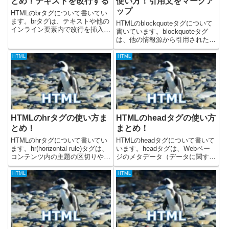
とめ！テキストを改行する
使い方！引用文をマークア
ップ
HTMLのbrタグについて書いてい
ます。brタグは、テキストや他の
HTMLのblockquoteタグについて
インライン要素内で改行を挿入す
書いています。blockquoteタグ
るために使用される、非常にシン
は、他の情報源から引用された長
プルな要素です。brタグは、段落
い引用文（ブロックレベルの引
を分けたり、住所などの特定のテ
用）を示すために使用されます。
HTML
HTML
キスト構造を表現したりする際に
単にテキストをインデントするた
役立ちます。この記事で...
めではなく、引用元が明確で、引
用文が本文の...
HTMLのhrタグの使い方ま
HTMLのheadタグの使い方
とめ！
まとめ！
HTMLのhrタグについて書いてい
HTMLのheadタグについて書いて
ます。hr(horizontal rule)タグは、
います。headタグは、Webペー
コンテンツ内の主題の区切りや、
ジのメタデータ（データに関する
視覚的な区切り線を作成するため
データ）や、ブラウザや検索エン
に使用される、非常にシンプルな
ジンがWebページを正しく処理す
HTML
HTML
要素です。hrタグは、段落、セク
るために必要な情報などを記述す
ション、またはその他のコンテン
るために使用されます。headタ
ツ...
グ内に記述された...