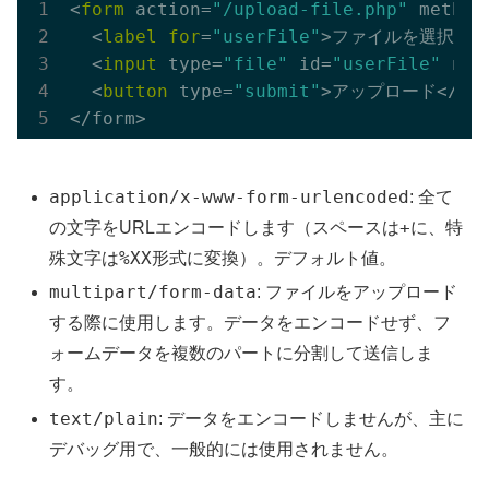
<
form
 action=
"/upload-file.php"
 method
  <
label
for
=
"userFile"
>ファイルを選択:</la
  <
input
 type=
"file"
 id=
"userFile"
 nam
  <
button
 type=
"submit"
>アップロード</butt
application/x-www-form-urlencoded
: 全て
+
の文字をURLエンコードします（スペースは
に、特
%XX
殊文字は
形式に変換）。デフォルト値。
multipart/form-data
: ファイルをアップロード
する際に使用します。データをエンコードせず、フ
ォームデータを複数のパートに分割して送信しま
す。
text/plain
: データをエンコードしませんが、主に
デバッグ用で、一般的には使用されません。