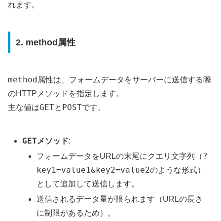
れます。
2. method属性
method
属性は、フォームデータをサーバーに送信する際
のHTTPメソッドを指定します。
GET
POST
主な値は
と
です。
GET
メソッド
:
?
フォームデータをURLの末尾にクエリ文字列（
key1=value1&key2=value2
のような形式）
として追加して送信します。
送信されるデータ量が限られます（URLの長さ
に制限があるため）。