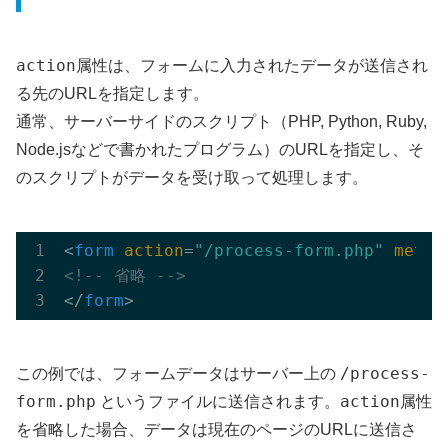
action
属性は、フォームに入力されたデータが送信され
る先のURLを指定します。
通常、サーバーサイドのスクリプト（PHP, Python, Ruby,
Node.jsなどで書かれたプログラム）のURLを指定し、そ
のスクリプトがデータを受け取って処理します。
<
form
action
=
"/process-form.php"
metho
<!-- 省略 -->
</
form
>
/process-
この例では、フォームデータはサーバー上の
form.php
action
というファイルに送信されます。
属性
を省略した場合、データは現在のページのURLに送信さ