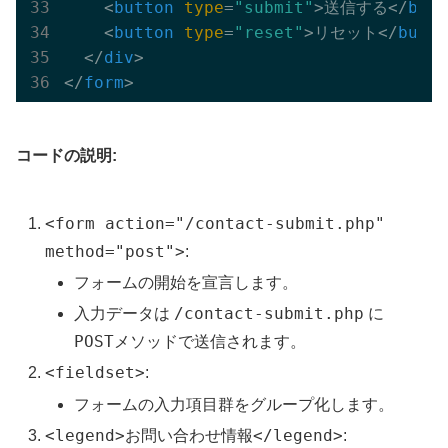
<
button
type
=
"submit"
>
送信する
</
butt
<
button
type
=
"reset"
>
リセット
</
butto
</
div
>
</
form
>
コードの説明:
<form action="/contact-submit.php"
method="post">
:
フォームの開始を宣言します。
/contact-submit.php
入力データは
に
POST
メソッドで送信されます。
<fieldset>
:
フォームの入力項目群をグループ化します。
<legend>お問い合わせ情報</legend>
: