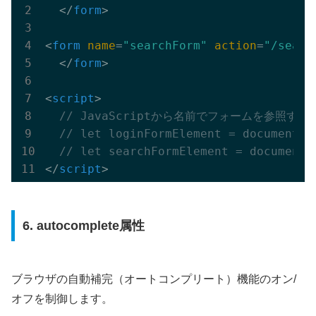
</
form
>
<
form
name
=
"searchForm"
action
=
"/searc
</
form
>
<
script
>
// JavaScriptから名前でフォームを参照する
// let loginFormElement = document.f
// let searchFormElement = document.
</
script
>
6. autocomplete属性
ブラウザの自動補完（オートコンプリート）機能のオン/
オフを制御します。