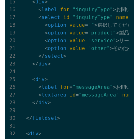
<
div
>
<
label
for
=
"inquiryType"
>
お問い合
<
select
id
=
"inquiryType"
name
=
"i
<
option
value
=
""
>
選択してください
<
option
value
=
"product"
>
製品につ
<
option
value
=
"service"
>
サービス
<
option
value
=
"other"
>
その他
</
o
</
select
>
</
div
>
<
div
>
<
label
for
=
"messageArea"
>
お問い合わ
<
textarea
id
=
"messageArea"
name
=
</
div
>
</
fieldset
>
<
div
>