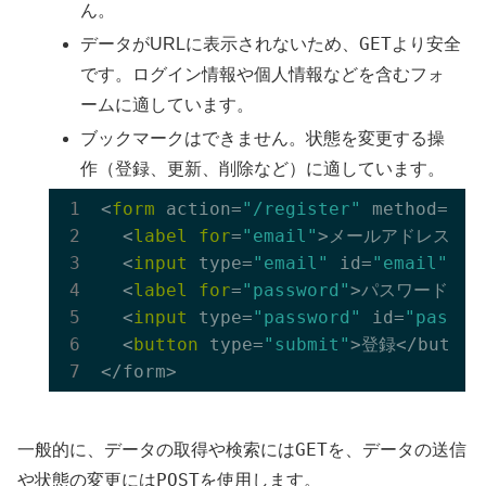
ん。
GET
データがURLに表示されないため、
より安全
です。ログイン情報や個人情報などを含むフォ
ームに適しています。
ブックマークはできません。状態を変更する操
作（登録、更新、削除など）に適しています。
<
form
 action=
"/register"
 method=
"po
  <
label
for
=
"email"
>メールアドレス:</la
  <
input
 type=
"email"
 id=
"email"
 na
  <
label
for
=
"password"
>パスワード:</la
  <
input
 type=
"password"
 id=
"passwo
  <
button
 type=
"submit"
>登録</button>
GET
一般的に、データの取得や検索には
を、データの送信
POST
や状態の変更には
を使用します。