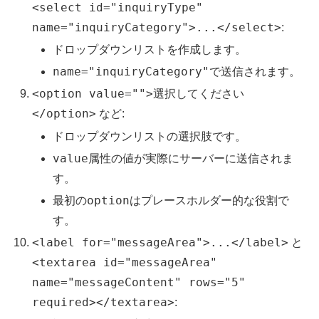
<select id="inquiryType"
name="inquiryCategory">...</select>
:
ドロップダウンリストを作成します。
name="inquiryCategory"
で送信されます。
<option value="">選択してください
</option>
など:
ドロップダウンリストの選択肢です。
value
属性の値が実際にサーバーに送信されま
す。
option
最初の
はプレースホルダー的な役割で
す。
<label for="messageArea">...</label>
と
<textarea id="messageArea"
name="messageContent" rows="5"
required></textarea>
: