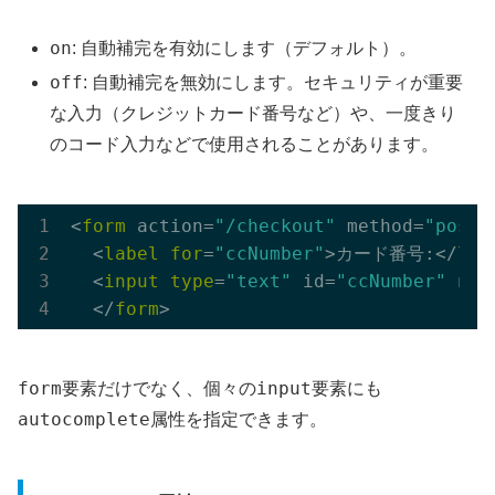
on
: 自動補完を有効にします（デフォルト）。
off
: 自動補完を無効にします。セキュリティが重要
な入力（クレジットカード番号など）や、一度きり
のコード入力などで使用されることがあります。
<
form
 action=
"/checkout"
 method=
"post"
  <
label
for
=
"ccNumber"
>カード番号:</
lab
  <
input
type
=
"text"
 id=
"ccNumber"
 nam
  </
form
form
input
要素だけでなく、個々の
要素にも
autocomplete
属性を指定できます。