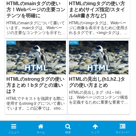
HTMLのmainタグの使い
HTMLのimgタグの使い方
方！Webページの主要コン
まとめ(サイズ指定/スタイ
テンツを明確に
ル/alt書き方など)
HTMLのmainタグについて書いて
HTMLの<img>タグは、Webペー
います。mainタグは、Webペー
ジに画像を表示するために使用さ
ジの主要なコンテンツを示すため
れるタグです。<img>タグは、画
に使用されます。これは、ヘッダ
像ファイルのパスや代替テキスト
ー、フッター、サイドバー、ナビ
などの属性を指定することで、
HTML
HTML
ゲーションなどの繰り返される要
様々な形式の画像を表示できま
素とは異なり、ページの中核とな
す。この記事では<img>タグの基
るコンテンツをマーク...
本的な使い方などを...
HTMLのstrongタグの使い
HTMLの見出し(h1,h2..)タ
方まとめ！bタグとの違い
グの使い方まとめ
は？
HTMLの見出しタグ（h1～h6）
は、Webページのコンテンツ構造
HTMLでテキストを強調する際に
を定義するために重要な要素で
使用するstrongタグについて書い
す。見出しタグを適切に使うこと
ています。この記事では、strong
で、Webページの可読性を高める
タグの使い方と、類似のbタグと
ことができます。この記事では、
の違いについて解説します。
HTMLの見出しタグの使い方をま
strongタグとはstrongタグは、テ
とめます。・見出しタグ...
キストの重要性や強調を表すため
に使用さ...
メニュー
ホーム
検索
トップ
サイドバー