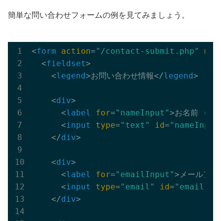
簡単な問い合わせフォームの例を見てみましょう。
<
form
action
=
"/contact-submit.php"
met
<
fieldset
>
<
legend
>
お問い合わせ情報
</
legend
>
<
div
>
<
label
for
=
"nameInput"
>
お名前 (必須
<
input
type
=
"text"
id
=
"nameInput
</
div
>
<
div
>
<
label
for
=
"emailInput"
>
メールアド
<
input
type
=
"email"
id
=
"emailInp
</
div
>