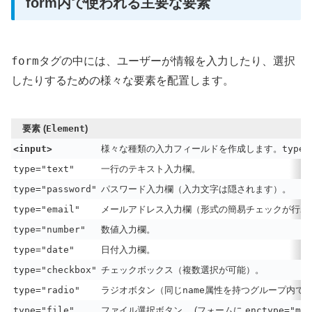
form内で使われる主要な要素
form
タグの中には、ユーザーが情報を入力したり、選択
したりするための様々な要素を配置します。
要素 (
Element
)
<input>
様々な種類の入力フィールドを作成します。
type
type="text"
一行のテキスト入力欄。
type="password"
パスワード入力欄（入力文字は隠されます）。
type="email"
メールアドレス入力欄（形式の簡易チェックが行わ
type="number"
数値入力欄。
type="date"
日付入力欄。
type="checkbox"
チェックボックス（複数選択が可能）。
type="radio"
ラジオボタン（同じ
name
属性を持つグループ内で
type="file"
ファイル選択ボタン。 (フォームに
enctype="mul