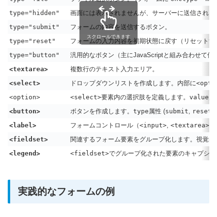
type="hidden"
画面には表示されませんが、サーバーに送信される
type="submit"
フォームの内容を送信するボタン。
スクロールできます
type="reset"
フォームの入力内容を初期状態に戻す（リセットす
type="button"
汎用的なボタン（主にJavaScriptと組み合わせて使
<textarea>
複数行のテキスト入力エリア。
<select>
ドロップダウンリストを作成します。内部に
<opti
<option>
<select>
要素内の選択肢を定義します。
value
属
<button>
ボタンを作成します。
type
属性 (
submit
,
reset
,
<label>
フォームコントロール（
<input>
,
<textarea>
,
<
<fieldset>
関連するフォーム要素をグループ化します。視覚的
<legend>
<fieldset>
でグループ化された要素のキャプショ
実践的なフォームの例