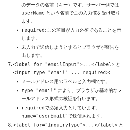
のデータの名前（キー）です。サーバー側では
userName
という名前でこの入力値を受け取り
ます。
required
: この項目が入力必須であることを示
します。
未入力で送信しようとするとブラウザが警告を
出します。
<label for="emailInput">...</label>
と
<input type="email" ... required>
:
メールアドレス用のラベルと入力欄です。
type="email"
により、ブラウザが基本的なメ
ールアドレス形式の検証を行います。
required
で必須入力としています。
name="userEmail"
で送信されます。
<label for="inquiryType">...</label>
と