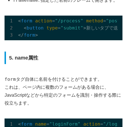
framename
: 指定した名前のフレームで開きます。
<
form
action
=
"/process"
method
=
"post"
<
button
type
=
"submit"
>
新しいタブで送信結
</
form
>
5. name属性
form
タグ自体に名前を付けることができます。
これは、ページ内に複数のフォームがある場合に、
JavaScriptなどから特定のフォームを識別・操作する際に
役立ちます。
<
form
name
=
"loginForm"
action
=
"/login"