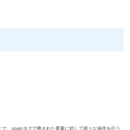
span
ことで、
タグで囲まれた要素に対して様々な操作を行う