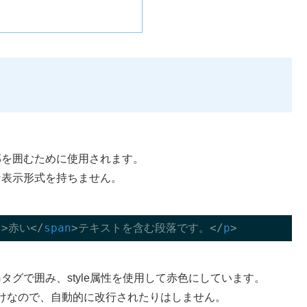
部を囲むために使用されます。
な表示形式を持ちません。
"
>
赤い
</
span
>
テキストを含む段落です。
</
p
>
n
タグで囲み、style属性を使用して赤色にしています。
けなので、自動的に改行されたりはしません。