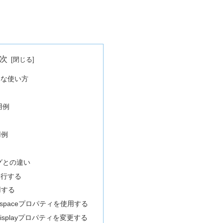
次
的な使い方
用例
用例
タグとの違い
改行する
用する
ite-spaceプロパティを使用する
のdisplayプロパティを変更する