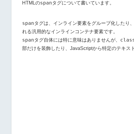
span
HTMLの
タグについて書いています。
span
タグは、インライン要素をグループ化したり
れる汎用的なインラインコンテナ要素です。
span
clas
タグ自体には特に意味はありませんが、
部だけを装飾したり、JavaScriptから特定のテ