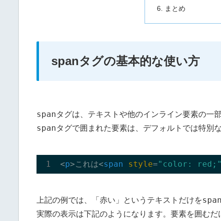
まとめ
spanタグの基本的な使い方
span
タグは、テキストや他のインライン要素の一
span
タグで囲まれた要素は、デフォルトでは特別
<
p
>
これは
<
span
style
=
"color: red;
spa
上記の例では、「赤い」というテキストだけを
実際の表示は下記のようになります。要素を囲むだ