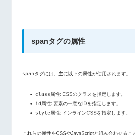
spanタグの属性
span
タグには、主に以下の属性が使用されます。
class
属性: CSSのクラスを指定します。
id
属性: 要素の一意なIDを指定します。
style
属性: インラインCSSを指定します。
これらの属性をCSSやJavaScriptと組み合わせる