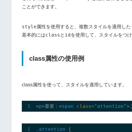
ことができます。
style
属性を使用すると、複数スタイルを適用した
class
id
基本的には
と
を使用して、スタイルをつけ
class属性の使用例
class属性を使って、スタイルを適用しています。
<
p
>
重要：
<
span
class
=
"attention"
>
.attention
 {
