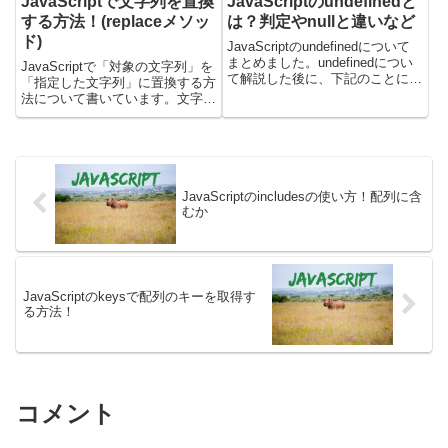
JavaScriptで文字列を置換
JavaScriptのundefinedと
する方法！(replaceメソッ
は？判定やnullと違いなど
ド)
JavaScriptのundefinedについて
まとめました。undefinedについ
JavaScriptで「対象の文字列」を
て解説した後に、下記のことにつ
「指定した文字列」に置換する方
いて書いています。・undefined
法について書いています。文字列
になるパターンについて・
を置換したい場合にはreplaceメ
undefinedの判定方法・undefined
ソッドを使うと良いです。
とnullの違...
replaceメソッドの使い方を確認
していきましょう。文字列の1箇
所のみ置換する...
JavaScriptのincludesの使い方！配列に含
むか
JavaScriptのkeysで配列のキーを取得す
る方法！
コメント