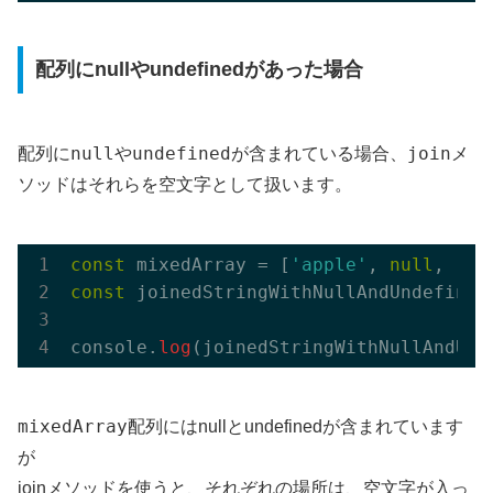
配列にnullやundefinedがあった場合
null
undefined
join
配列に
や
が含まれている場合、
メ
ソッドはそれらを空文字として扱います。
const
 mixedArray = [
'apple'
, 
null
, 
'or
const
 joinedStringWithNullAndUndefined
console.
log
(joinedStringWithNullAndUnd
mixedArray
配列にはnullとundefinedが含まれています
が
joinメソッドを使うと、それぞれの場所は、空文字が入っ