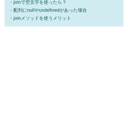
・joinで空文字を使ったら？
・配列にnullやundefinedがあった場合
・joinメソッドを使うメリット