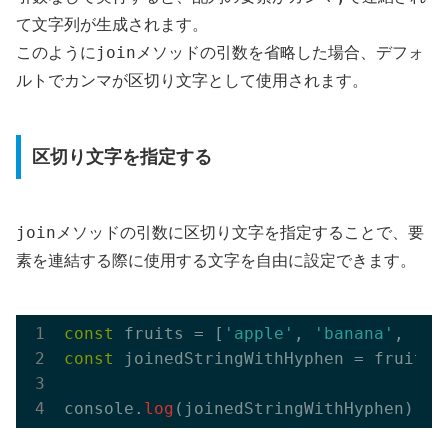
て文字列が生成されます。
join
このように
メソッドの引数を省略した場合、デフォ
ルトでカンマが区切り文字として使用されます。
区切り文字を指定する
join
メソッドの引数に区切り文字を指定することで、要
素を連結する際に使用する文字を自由に設定できます。
const
 fruits = [
'apple'
, 
'banana'
, 
'or
const
 joinedStringWithHyphen = fruits.
console.
log
(joinedStringWithHyphen); 
/