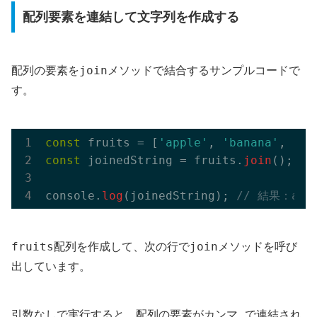
配列要素を連結して文字列を作成する
join
配列の要素を
メソッドで結合するサンプルコードで
す。
const
 fruits = [
'apple'
, 
'banana'
, 
'or
const
 joinedString = fruits.
join
();

console.
log
(joinedString); 
// 結果：appl
fruits
join
配列を作成して、次の行で
メソッドを呼び
出しています。
,
引数なしで実行すると、配列の要素がカンマ
で連結され