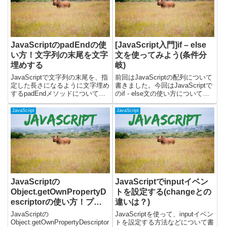
JavaScriptのpadEndの使
[JavaScript入門]if – else
い方！文字列の末尾を文字
文を使ってみよう(条件分
埋めする
岐)
JavaScriptで文字列の末尾を、指
前回はJavaScriptの配列について
定した長さになるように文字埋め
書きました。今回はJavaScriptで
するpadEndメソッドについて書
のif - else文の使い方について、
いています。padEndメソッドを
見ていきましょう。最初に
使うと、文字列の末尾に指定した
JavaScriptで、if - else文を使用
JavaScript
JavaScript
文字列を繰り返し追加して、文字
する方法を確認します。その後に
列を指定した長さにすることがで
処理を分岐を使用...
きます。文字...
JavaScriptの
JavaScriptでinputイベン
Object.getOwnPropertyD
トを設定する(changeとの
escriptorの使い方！プロ
違いは？)
パティの属性を調べる
JavaScriptの
JavaScriptを使って、inputイベン
Object.getOwnPropertyDescriptor
トを設定する方法などについて書