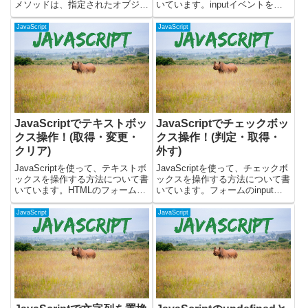
メソッドは、指定されたオブジェ
いています。inputイベントを使
クトの特定の自身のプロパティ
うと、テキストボックスなどに入
（継承されたプロパティではな
力されたときに何らかの処理をす
JavaScript
JavaScript
い）のプロパティディスクリプタ
ることができます。実際に動くサ
を取得するために使用されます。
ンプルを使いつつ、以下について
プロパティ...
書いていま...
JavaScriptでテキストボッ
JavaScriptでチェックボッ
クス操作！(取得・変更・
クス操作！(判定・取得・
クリア)
外す)
JavaScriptを使って、テキストボ
JavaScriptを使って、チェックボ
ックスを操作する方法について書
ックスを操作する方法について書
いています。HTMLのフォームで
いています。フォームのinputタ
使う、inputタグのテキストボッ
グのチェックボックスに対して、
クスに対して、下記の操作を実際
下記の操作を実際にして解説して
JavaScript
JavaScript
にして解説しています。・テキス
います。・チェックボックスのオ
トボックスの値の取得する・テキ
ン・オフ判定・チェックボックス
ストボックスの...
の現在値を取得す...