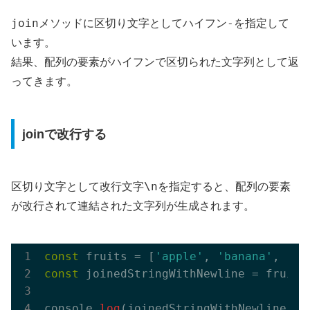
join
-
メソッドに区切り文字としてハイフン
を指定して
います。
結果、配列の要素がハイフンで区切られた文字列として返
ってきます。
joinで改行する
\n
区切り文字として改行文字
を指定すると、配列の要素
が改行されて連結された文字列が生成されます。
const
 fruits = [
'apple'
, 
'banana'
, 
'or
const
 joinedStringWithNewline = fruits
console.
log