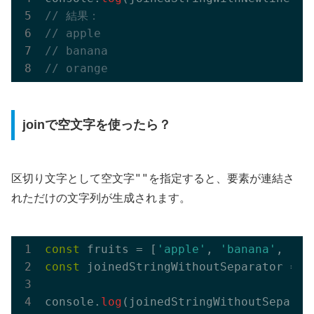
// 結果：
// apple
// banana
// orange
joinで空文字を使ったら？
""
区切り文字として空文字
を指定すると、要素が連結さ
れただけの文字列が生成されます。
const
 fruits = [
'apple'
, 
'banana'
, 
'or
const
 joinedStringWithoutSeparator = f
console.
log
(joinedStringWithoutSeparat