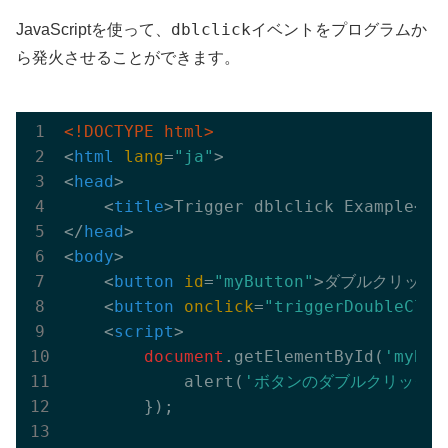
dblclick
JavaScriptを使って、
イベントをプログラムか
ら発火させることができます。
<!DOCTYPE html>
<
html
lang
=
"ja"
>
<
head
>
<
title
>
Trigger dblclick Example
</
t
</
head
>
<
body
>
<
button
id
=
"myButton"
>
ダブルクリック
<
button
onclick
=
"triggerDoubleClic
<
script
>
document
.getElementById(
'myBut
            alert(
'ボタンのダブルクリックを
        });
