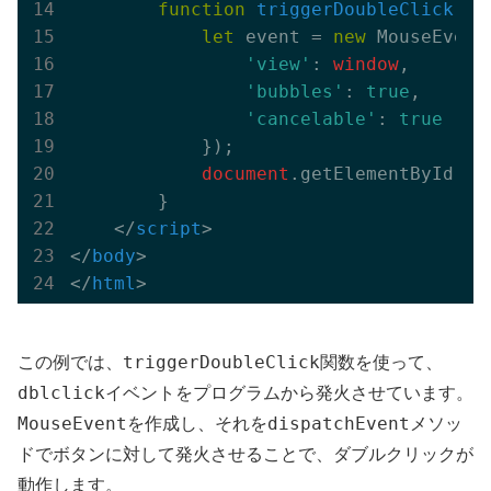
function
triggerDoubleClick
(
) 
let
 event = 
new
 MouseEvent
'view'
: 
window
,

'bubbles'
: 
true
,

'cancelable'
: 
true
            });

document
.getElementById(
'm
        }

</
script
>
</
body
>
</
html
>
triggerDoubleClick
この例では、
関数を使って、
dblclick
イベントをプログラムから発火させています。
MouseEvent
dispatchEvent
を作成し、それを
メソッ
ドでボタンに対して発火させることで、ダブルクリックが
動作します。