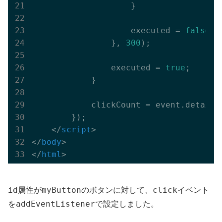
                    }

                    executed = 
false
;

                }, 
300
);

                executed = 
true
;

            }

            clickCount = event.detail;

        });

</
script
>
</
body
>
</
html
>
id
myButton
click
属性が
のボタンに対して、
イベント
addEventListener
を
で設定しました。