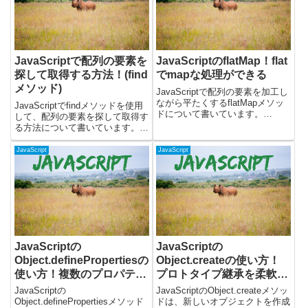
JavaScriptで配列の要素を
JavaScriptのflatMap！flat
探して取得する方法！(find
でmapな処理ができる
メソッド)
JavaScriptで配列の要素を加工し
ながら平たくするflatMapメソッ
JavaScriptでfindメソッドを使用
ドについて書いています。
して、配列の要素を探して取得す
flatMapメソッドは、mapメソッ
る方法について書いています。
ドとflatメソッドを組み合わせた
findメソッドは見つけた最初の要
ようなもので、配列の各要素を変
素を返してくれます。簡単なサン
JavaScript
JavaScript
換し、その結果を1つの新しい配
プルコードと解説を載せていま
列にまと...
す。findメソッドの使い方findメ
ソッドを...
JavaScriptの
JavaScriptの
Object.definePropertiesの
Object.createの使い方！
使い方！複数のプロパティ
プロトタイプ継承を柔軟に
を定義する
制御する
JavaScriptの
JavaScriptのObject.createメソッ
Object.definePropertiesメソッド
ドは、新しいオブジェクトを作成