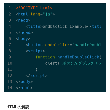
<!DOCTYPE html>
<
html
lang
=
"ja"
>
<
head
>
<
title
>
ondblclick Example
</
title
>
</
head
>
<
body
>
<
button
ondblclick
=
"handleDoubleCl
<
script
>
function
handleDoubleClick
()
{

            alert(
'ボタンがダブルクリックさ
        }

</
script
>
</
body
>
</
html
>
HTMLの解説