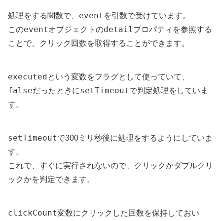
event
処理をする関数で、
を引数で受けています。
event
detail
この
オブジェクトの
プロパティを参照する
ことで、クリック回数を取得することができます。
executed
という変数をフラグとして使っていて、
false
setTimeout
だったときに
で判定処理をしていま
す。
setTimeout
で300ミリ秒後に処理をするようにしていま
す。
これで、すぐに実行されないので、クリックかダブルクリ
ックかを判定できます。
clickCount
変数にクリックした回数を保持しておい