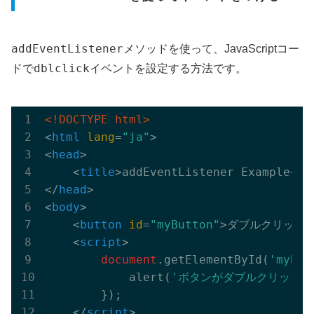
addEventListener
メソッドを使って、JavaScriptコー
dblclick
ドで
イベントを設定する方法です。
<!DOCTYPE html>
<
html
lang
=
"ja"
>
<
head
>
<
title
>
addEventListener Example
</
t
</
head
>
<
body
>
<
button
id
=
"myButton"
>
ダブルクリック
<
script
>
document
.getElementById(
'myBut
            alert(
'ボタンがダブルクリックさ
        });

</
script
>