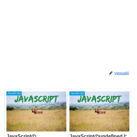
yasuaki
JavaScript
JavaScript
JavaScriptの
JavaScriptのundefinedと