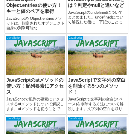
Object.entriesの使い方！
は？判定やnullと違いなど
キーと値のペアを取得
JavaScriptのundefinedについて
まとめました。undefinedについ
JavaScriptの Object.entriesメソ
て解説した後に、下記のことにつ
ッドは、指定されたオブジェクト
いて書いています。・undefined
自身の列挙可能な
になるパターンについて・
（enumerable）プロパティのキ
undefinedの判定方法・undefined
ーと値のペアを、配列の配列とし
JavaScript
JavaScript
とnullの違...
て返すために使用されます。これ
により、オブジェクトのプロパテ
ィをループ...
JavaScriptのatメソッドの
JavaScriptで文字列の空白
使い方！配列要素にアクセ
を削除する5つのメソッ
ス
ド！
JavaScriptで配列の要素にアクセ
JavaScriptで文字列の空白(スペ
スするatメソッドについて解説し
ース)を削除する方法について解
ます。atメソッドを使うことで、
説します。文字列の空白を取り除
正のインデックスだけでなく負の
くときには、文字列から下記の5
インデックスを使って配列の要素
つのメソッドを使用することがで
JavaScript
JavaScript
にアクセスできるようになり、コ
きます。・trim・trimStart・
ードがより簡潔になります。実際
trimEnd・trimLeft・tri...
に動くサンプルを...