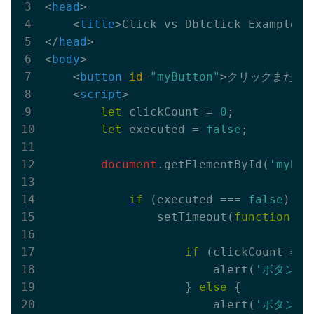
<
head
>
<
title
>
Click vs Dblclick Example
</
</
head
>
<
body
>
<
button
id
=
"myButton"
>
クリックまたは
<
script
>
let
 clickCount = 
0
;

let
 executed = 
false
;

document
.getElementById(
'myBut
if
 (executed === 
false
) {

                setTimeout(
function
(
) 
if
 (clickCount ===
                        alert(
'ボタンが
                    } 
else
 {

                        alert(
'ボタンが