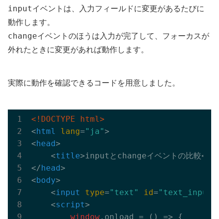
input
イベントは、入力フィールドに変更があるたびに
動作します。
change
イベントのほうは入力が完了して、フォーカスが
外れたときに変更があれば動作します。
実際に動作を確認できるコードを用意しました。
<!DOCTYPE html>
<
html
lang
=
"ja"
>
<
head
>
<
title
>
inputとchangeイベントの比較
</
t
</
head
>
<
body
>
<
input
type
=
"text"
id
=
"text_input"
<
script
>
window
.onload = 
()
 =>
 {
