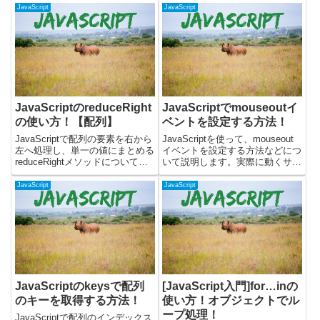
うと問題ないから...という一文を
インデックスを使って配列の要素
JavaScript
JavaScript
見てjavascriptの...
にアクセスできるようになり、コ
ードがより簡潔になります。実際
に動くサンプルを...
JavaScriptのreduceRight
JavaScriptでmouseoutイ
の使い方！【配列】
ベントを設定する方法！
JavaScriptで配列の要素を右から
JavaScriptを使って、mouseout
左へ処理し、単一の値にまとめる
イベントを設定する方法などにつ
reduceRightメソッドについて書
いて説明します。実際に動くサン
いています。reduceRightメソッ
プルを使いつつ、以下について書
ドは、配列の要素を順番に処理し
いています。・mouseoutイベン
JavaScript
JavaScript
ながら、累積値を更新していく場
トとは？ ・mouseoutイベントを
合に便利です。reduceメソ...
つける方法 ・ページからマウ
ス...
JavaScriptのkeysで配列
[JavaScript入門]for…inの
のキーを取得する方法！
使い方！オブジェクトでル
ープ処理！
JavaScriptで配列のインデックス