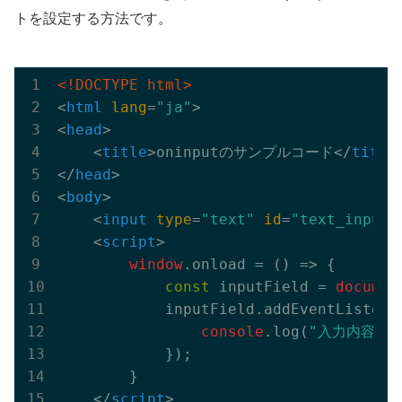
トを設定する方法です。
<!DOCTYPE html>
<
html
lang
=
"ja"
>
<
head
>
<
title
>
oninputのサンプルコード
</
title
</
head
>
<
body
>
<
input
type
=
"text"
id
=
"text_input"
<
script
>
window
.onload = 
()
 =>
 {

const
 inputField = 
documen
            inputField.addEventListene
console
.log(
"入力内容: "
            });

        }

</
script
>