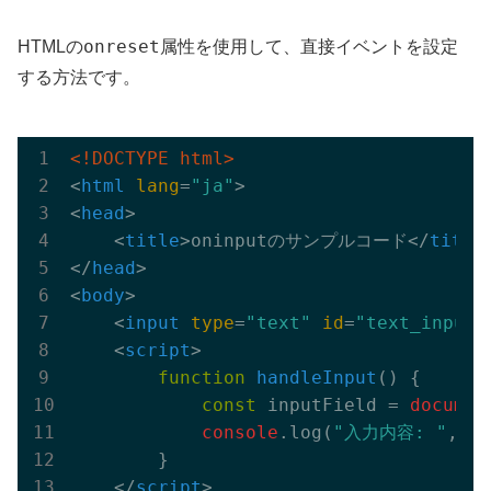
onreset
HTMLの
属性を使用して、直接イベントを設定
する方法です。
<!DOCTYPE html>
<
html
lang
=
"ja"
>
<
head
>
<
title
>
oninputのサンプルコード
</
title
</
head
>
<
body
>
<
input
type
=
"text"
id
=
"text_input"
<
script
>
function
handleInput
(
) 
{

const
 inputField = 
documen
console
.log(
"入力内容: "
, in
        }

</
script
>