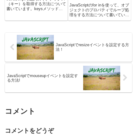
（キー）を取得する方法について
JavaScriptのfor inを使って、オブ
書いています。keysメソッドを
ジェクトのプロパティでループ処
使うと、配列のインデックスを格
理をする方法について書いていま
納したIteratorオブジェクトを取
す。for inについて解説した後
得できます。このIteratorオブジ
に、下記のことについて書いてい
ェクトをfor...ofループな...
ます。・for...inでループされる順
番・for...inを途中で...
JavaScriptでresizeイベントを設定する方
法！
JavaScriptでmouseupイベントを設定す
る方法!
コメント
コメントをどうぞ