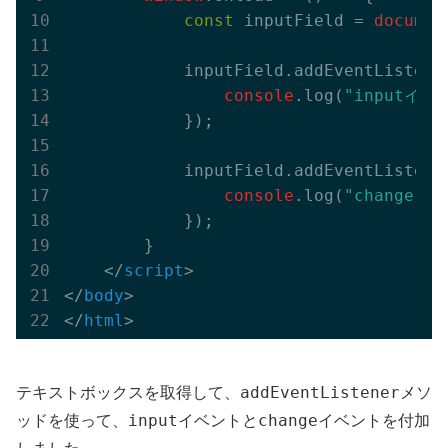
const
 inputField = 
documen
            inputField.addEventListene
console
.log(
"inputイベ
            });

            inputField.addEventListene
console
.log(
"changeイ
            });

        }

</
script
>
</
body
>
</
html
>
addEventListener
テキストボックスを取得して、
メソ
input
change
ッドを使って、
イベントと
イベントを付加