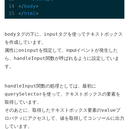
</
body
>
</
html
>
body
input
タグの下に、
タグを使ってテキストボックス
を作成しています。
oninput
属性に
を指定して、inputイベントが発生した
handleInput
ら、
関数が呼ばれるように設定していま
す。
handleInput
関数の処理としては、最初に
querySelector
を使って、テキストボックスの要素を
取得しています。
value
そのあとに、取得したテキストボックス要素の
プ
ロパティにアクセスして、値を取得してコンソールに出力
しています。