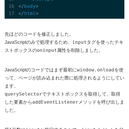
</
body
>
</
html
>
先ほどのコードを修正しました。
input
JavaScriptのみで処理するため、
タグを使ったテキ
oninput
ストボックスの
属性を削除しました。
window.onload
JavaScriptのコードではまず最初に
を使
って、ページが読み込まれた際に処理されるようにしてい
ます。
querySelector
でテキストボックスを取得して、取得
addEventListener
した要素から
メソッドを呼び出しま
した。