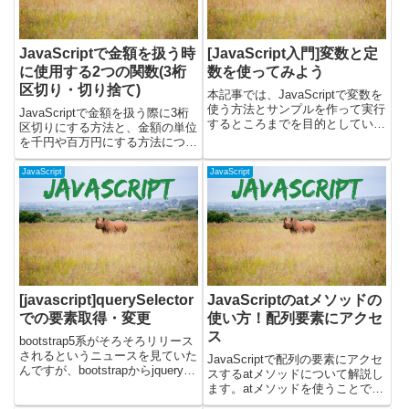
JavaScriptで金額を扱う時
[JavaScript入門]変数と定
に使用する2つの関数(3桁
数を使ってみよう
区切り・切り捨て)
本記事では、JavaScriptで変数を
使う方法とサンプルを作って実行
JavaScriptで金額を扱う際に3桁
するところまでを目的としていま
区切りにする方法と、金額の単位
す。JavaScriptは基本的にはブラ
を千円や百万円にする方法につい
ウザがあれば使うことができま
て書いています。JavaScriptで金
す。なので、実行環境構築は不要
額をカンマの3桁区切りにする
JavaScript
JavaScript
で、ブラウザのみで学習していけ
JavaScriptで金額を3桁のカンマ
ます。サーバ...
区切りにするにはtoLocale...
[javascript]querySelector
JavaScriptのatメソッドの
での要素取得・変更
使い方！配列要素にアクセ
ス
bootstrap5系がそろそろリリース
されるというニュースを見ていた
JavaScriptで配列の要素にアクセ
んですが、bootstrapからjqueryが
スするatメソッドについて解説し
削除されるらしく、理由が
ます。atメソッドを使うことで、
javascriptのクエリセレクタを使
正のインデックスだけでなく負の