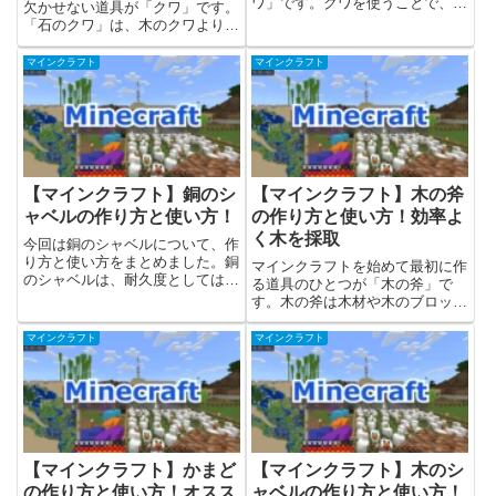
ワ」です。クワを使うことで、地
欠かせない道具が「クワ」です。
面を耕して作物を植えられるよう
「石のクワ」は、木のクワよりも
になります。この記事では、木の
耐久値が高いですが、簡単に作る
クワの作り方・使い方・活用方法
ことができて序盤の農業作業にぴ
マインクラフト
マインクラフト
を初心者向けに解説します。木の
ったりのアイテムです。この記事
クワとは？木のクワは、最も基本
では、石のクワの作り方・必要な
的...
素材・使い方・耐久値まで、初
心...
【マインクラフト】銅のシ
【マインクラフト】木の斧
ャベルの作り方と使い方！
の作り方と使い方！効率よ
く木を採取
今回は銅のシャベルについて、作
り方と使い方をまとめました。銅
マインクラフトを始めて最初に作
のシャベルは、耐久度としては
る道具のひとつが「木の斧」で
「木 > 石 > 銅 > 鉄 > ダイヤモン
す。木の斧は木材や木のブロック
ド」といった形で、木と石のより
を効率的に壊せるだけでなく、武
も耐久度があるシャベルになって
器としても使える便利なアイテム
マインクラフト
マインクラフト
います。※銅のシャベルは2025
です。この記事では、木の斧につ
年10月に実装さ...
いてと、作り方（レシピ）と基本
的な使い方、活用方法を解説しま
す...
【マインクラフト】かまど
【マインクラフト】木のシ
の作り方と使い方！オスス
ャベルの作り方と使い方！