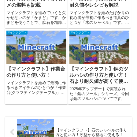
メの燃料も記載
耐久値やレシピも解説
マインクラフトを進めていくと欠
マインクラフトを始めたばかりの
かせないのが「かまど」です。か
初心者が最初に作るべき道具のひ
まどを使うことで、鉱石を精錬し
とつが「木のシャベル」です。シ
たり、食料を焼いたりしてサバイ
ャベルがなくても、掘ったりする
バル生活をぐっと便利にできま
ことは可能ですがシャベルがある
マインクラフト
マインクラフト
す。この記事では、かまどの作り
と土や砂、砂利などを効率的に掘
方から基本的な使い方、燃料にな
ることができ、ゲーム序盤の冒険
るアイテムや便利な活用法までを
を快適にしてくれます。この記
解...
事...
【マインクラフト】作業台
【マインクラフト】銅のツ
の作り方と使い方！
ルハシの作り方と使い方！
石より耐久値が高くて便
マインクラフトを始めて最初に作
利！
るべきアイテムのひとつが「作業
2025年アップデートで実装され
台(クラフティングテーブル)」で
た「銅のツール」シリーズ。今回
す。作業台を使うことで、ゲーム
は銅のツルハシについてです。銅
の世界が一気に広がり、より複雑
のツルハシは石のツルハシよりも
な道具やブロックを作れるように
高性能で、序盤の採掘がより快適
なります。この記事では、作業台
になるアイテムです。この記事で
の作り方から基本的な使い方、...
は、銅のツルハシの作り方・必要
素材・使い方をわかりやすく紹...
【マインクラフト】石のシャベルの作り
方と使い方！序盤から整地に使える！