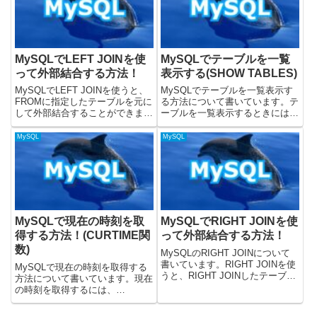
法MySQLでデータ...
式ドキュメントではこ...
MySQLでLEFT JOINを使
MySQLでテーブルを一覧
って外部結合する方法！
表示する(SHOW TABLES)
MySQLでLEFT JOINを使うと、
MySQLでテーブルを一覧表示す
FROMに指定したテーブルを元に
る方法について書いています。テ
して外部結合することができま
ーブルを一覧表示するときには
す。この記事では、LEFT JOIN
SHOW TABLESを使うと良いで
を使ってテーブルを結合する方法
す。MySQLのバージョン8.0.32
MySQL
MySQL
について書いています。MySQL
で、動作を検証しています。テー
のバージョン8.0.33で、動作を検
ブルを一覧表示するUSEを使っ
証しま...
てデータベースを...
MySQLで現在の時刻を取
MySQLでRIGHT JOINを使
得する方法！(CURTIME関
って外部結合する方法！
数)
MySQLのRIGHT JOINについて
書いています。RIGHT JOINを使
MySQLで現在の時刻を取得する
うと、RIGHT JOINしたテーブル
方法について書いています。現在
を元にして外部結合することがで
の時刻を取得するには、
きます。MySQLのバージョン
CURTIME関数を使います。公式
8.0.33で、動作を検証しました。
のこちらにCURTIME関数につい