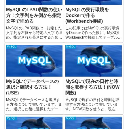
MySQLのLPAD関数の使い
MySQLの実行環境を
方！文字列を左側から指定
Dockerで作る
文字で埋める
(Workbench接続)
MySQLのLPAD関数は、指定した
この記事ではMySQLの実行環境
文字列を左側から特定の文字で埋
をDockerで作った後に、MySQL
め、指定された長さにするために
Workbenchで接続してテーブルを
使用されます。「桁数がバラバラ
作成してみるまでをやっていま
なIDを見やすく整えたい」「ゼロ
す。Docker Composeファイルを
MySQL
MySQL
埋めされた注文番号を作りたい」
使って、MySQLコンテナを起動
そんなときに役立つのがLPAD関
してみています。動作を確認し...
数です。数値データの...
MySQLでデータベースの
MySQLで現在の日付と時
選択と確認する方法！
間を取得する方法！(NOW
(USE)
関数)
MySQLでデータベースを選択す
MySQLで現在の日付と時刻を取
る方法について書いています。ま
得する方法について書いていま
た、選択した後に選択したデータ
す。NOW関数を使うと、現在の
ベースを取得する方法についても
日付と時刻を取得することができ
書いています。MySQLのバージ
ます。この記事に載せているSQL
MySQL
MySQL
ョン8.0.32で、動作を検証してい
はMySQLのバージョン8.0.32を
ます。データベースを選択する方
使って動作を確認しています。公