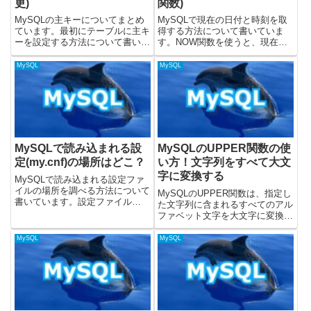
更)
関数)
MySQLの主キーについてまとめ
MySQLで現在の日付と時刻を取
ています。最初にテーブルに主キ
得する方法について書いていま
ーを設定する方法について書いて
す。NOW関数を使うと、現在の
いて、その後に追加・削除・変更
日付と時刻を取得することができ
する方法について書きました。載
ます。この記事に載せているSQL
MySQL
MySQL
せているSQLはMySQLのバージ
はMySQLのバージョン8.0.32を
ョン8.0.15で確認しました。主キ
使って動作を確認しています。公
ーとは？設定する方...
式ドキュメントではこ...
MySQLで読み込まれる設
MySQLのUPPER関数の使
定(my.cnf)の場所はどこ？
い方！文字列をすべて大文
字に変換する
MySQLで読み込まれる設定ファ
イルの場所を調べる方法について
MySQLのUPPER関数は、指定し
書いています。設定ファイル
た文字列に含まれるすべてのアル
(my.cnf)に設定を書いておくと、
ファベット文字を大文字に変換す
MySQLの起動時に指定したオプ
るために使用されます。データの
ションを読み取って動作してくれ
正規化、検索時の大文字・小文字
MySQL
MySQL
ます。設定ファイル(オプション
の区別をなくす（ケースインセン
ファイル)については、...
シティブ検索）、レポートの体裁
を整えるなど、文字列の操...