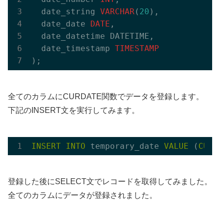
  date_string 
VARCHAR
(
20
),

  date_date 
DATE
,

  date_datetime DATETIME,

  date_timestamp 
TIMESTAMP
全てのカラムにCURDATE関数でデータを登録します。
下記のINSERT文を実行してみます。
INSERT
INTO
 temporary_date 
VALUE
 (
CURD
登録した後にSELECT文でレコードを取得してみました。
全てのカラムにデータが登録されました。