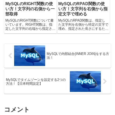
MySQLのRIGHT関数の使
MySQLのRPAD関数の使
い方！文字列の右側から一
い方！文字列を右側から指
部取得
定文字で埋める
MySQLのRIGHT関数について書
MySQLのRPAD関数は、指定し
いています。RIGHT関数は、指
た文字列を右側から特定の文字で
定した文字列の右端から指定され
埋め、指定された長さにするため
た文字数分の部分文字列を抽出す
に使用されます。データの整形、
るために使用されます。ファイル
固定長フィールドの生成、レポー
拡張子の抽出、特定のコードの末
トの見栄え調整など、文字列の長
尾部分の取得、文字列データの整
さを揃えたい場合に非常に役立ち
形など、文字列操作にお...
ます。この記事では、RPA...
MySQLで内部結合(INNER JOIN)をする方
法！
MySQLでタイムゾーンを設定する2つの
方法！【日本時間設定】
コメント