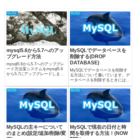
MySQL
MySQL
mysql5.6から5.7へのアッ
MySQLでデータベースを
プグレード方法
削除する(DROP
DATABASE)
mysql5.6から5.7へのアップグレ
ード方法某システムをmysql5.6
MySQLでデータベースを削除す
から5.7にアップグレードしまし
る方法について書いています。デ
た。本記事にはmysql5.6から5.7
ータベースを削除するときには
へのアップグレード方法とアプリ
DROP DATABASEを使うと良い
ケーションでエラーが出た箇所に
です。MySQLのバージョン
MySQL
MySQL
ついて記載しています。アップグ
8.0.32で、動作を検証していま
レ...
す。データベースを削除する方法
MySQLでデータベ...
MySQLの主キーについて
MySQLで現在の日付と時
のまとめ(設定/追加/削除/変
間を取得する方法！(NOW