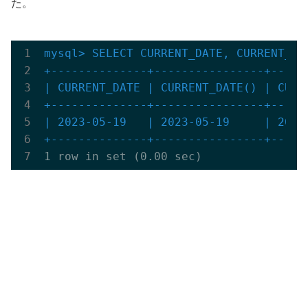
た。
mysql> SELECT CURRENT_DATE, CURRENT_DAT
+--------------+----------------+-----
| CURRENT_DATE | CURRENT_DATE() | CURDA
+--------------+----------------+-----
| 2023-05-19   | 2023-05-19     | 2023-
+--------------+----------------+-----