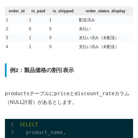
order_id
is_paid
is_shipped
order_status_display
1
1
1
配送済み
2
0
0
未払い
3
1
0
支払い済み（未配送）
4
1
0
支払い済み（未配送）
例2：製品価格の割引表示
products
price
discount_rate
テーブルに
と
カラム
（NULL許容）があるとします。
SELECT
  product_name,
