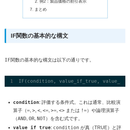
例2：製品価格の割引表示
まとめ
IF関数の基本的な構文
IF
関数の基本的な構文は以下の通りです。
IF(
condition
, 
value_if_true
, 
value_if_
condition
: 評価する条件式。これは通常、比較演
=
>
<
<=
>=
<>
!=
算子（
,
,
,
,
,
または
）や論理演算子
AND
OR
NOT
（
,
,
）を含む式です。
value_if_true
condition
:
が真（TRUE）と評