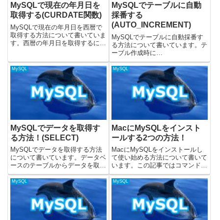
MySQLで現在の年月日を
MySQLでテーブルに自動
取得する(CURDATE関数)
採番する
(AUTO_INCREMENT)
MySQLで現在の年月日を西暦で
取得する方法について書いていま
MySQLでテーブルに自動採番す
す。西暦の年月日を取得するには
る方法について書いています。テ
CURDATE関数を使います。
ーブル作成時に
CURDATEについては、公式ドキ
AUTO_INCREMENTを使うと、
ュメントのこちらに書いていま
指定したカラムに対して、番号を
MySQL
MySQL
す。載せているSQLはMySQLの
自動で採番してくれます。また、
バージョン8.0.32...
AUTO_INCREMENTの値を確認
する方法とリセットについても...
MySQLでデータを取得す
MacにMySQLをインスト
る方法！(SELECT)
ールする2つの方法！
MySQLでデータを取得する方法
MacにMySQLをインストールし
について書いています。データベ
て使い始める方法について書いて
ースのテーブルからデータを取得
います。この記事ではコマンドか
するには、テーブルに対して
らのインストールと、パッケージ
SELECT文を使うと良いです。
からのインストール方法について
MySQL
MySQL
MySQLのバージョン8.0.32で、
書いています。プロジェクトごと
動作を検証しています。テーブル
に環境を分たい時には、Docker
からデータを取得するM...
を使っても良いかと思い...