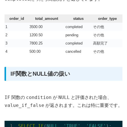
order_id
total_amount
status
order_type
1
3500.00
completed
その他
2
1200.50
pending
その他
3
7800.25
completed
高額完了
4
500.00
cancelled
その他
IF関数とNULL値の扱い
IF
condition
NULL
関数の
が
と評価された場合、
value_if_false
が返されます。これは特に重要です。
SELECT
IF
(
NULL
, 
'TRUE'
, 
'FALSE'