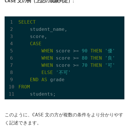
CASE
文の例（上記の成績判定）:
SELECT
    student_name,

    score,

CASE
WHEN
 score >= 
90
THEN
'優'
WHEN
 score >= 
80
THEN
'良'
WHEN
 score >= 
70
THEN
'可'
ELSE
'不可'
END
AS
FROM
CASE
このように、
文の方が複数の条件をより分かりやす
く記述できます。