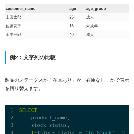
customer_name
age
age_group
山田太郎
25
成人
佐藤花子
16
未成年
田中一郎
40
成人
例2：文字列の比較
製品のステータスが「在庫あり」か「在庫なし」かで表示
を切り替えます。
SELECT
    product_name,

    stock_status,

IF
(stock_status = 
'In Stock'
, 
'購入