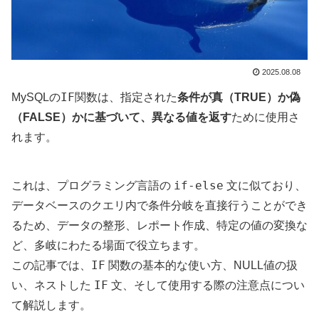
2025.08.08
IF
MySQLの
関数は、指定された
条件が真（TRUE）か偽
（FALSE）かに基づいて、異なる値を返す
ために使用さ
れます。
if-else
これは、プログラミング言語の
文に似ており、
データベースのクエリ内で条件分岐を直接行うことができ
るため、データの整形、レポート作成、特定の値の変換な
ど、多岐にわたる場面で役立ちます。
IF
この記事では、
関数の基本的な使い方、NULL値の扱
IF
い、ネストした
文、そして使用する際の注意点につい
て解説します。