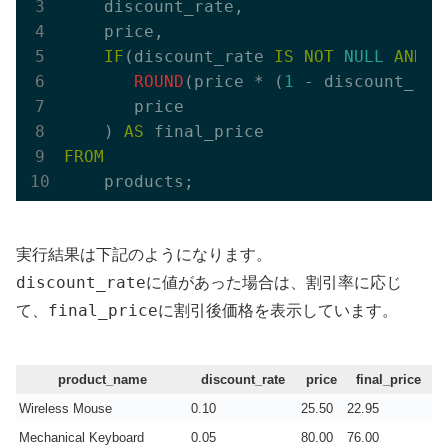
    discount_rate,

    price,

IF
(discount_rate 
IS
NOT
NULL
AND
 d
ROUND
(price * (
1
 - discount_rat
       price

    ) 
AS
FROM
実行結果は下記のようになります。
discount_rate
に値があった場合は、割引率に応じ
final_price
て、
に割引後価格を表示しています。
product_name
discount_rate
price
final_price
Wireless Mouse
0.10
25.50
22.95
Mechanical Keyboard
0.05
80.00
76.00