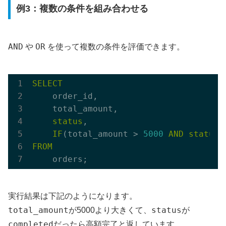
例3：複数の条件を組み合わせる
AND
OR
や
を使って複数の条件を評価できます。
SELECT
    order_id,

    total_amount,

status
,

IF
(total_amount > 
5000
AND
status
 
FROM
実行結果は下記のようになります。
total_amount
status
が5000より大きくて、
が
completed
高額完了
だったら
と返しています。