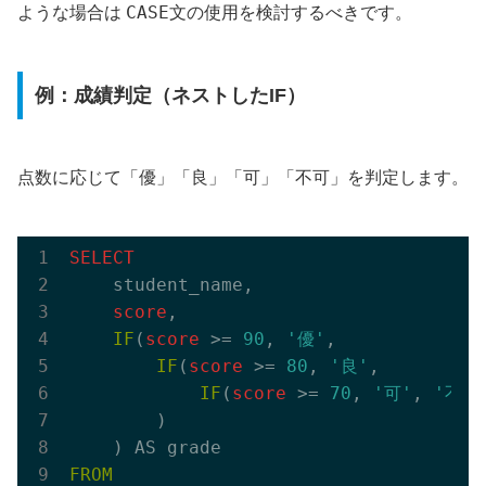
CASE
ような場合は
文の使用を検討するべきです。
例：成績判定（ネストしたIF）
点数に応じて「優」「良」「可」「不可」を判定します。
SELECT
    student_name,

score
,

IF
(
score
 >= 
90
, 
'優'
,

IF
(
score
 >= 
80
, 
'良'
,

IF
(
score
 >= 
70
, 
'可'
, 
'不可
        )

FROM