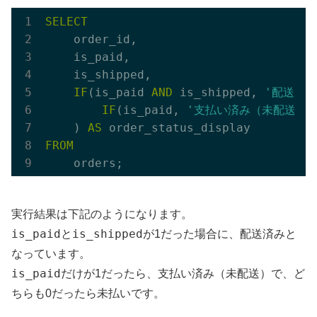
SELECT
    order_id,

    is_paid,

    is_shipped,

IF
(is_paid 
AND
 is_shipped, 
'配送済み
IF
(is_paid, 
'支払い済み（未配送）'
    ) 
AS
FROM
実行結果は下記のようになります。
is_paid
is_shipped
配送済み
と
が1だった場合に、
と
なっています。
is_paid
支払い済み（未配送）
だけが1だったら、
で、ど
未払い
ちらも0だったら
です。