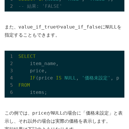
-- 結果: 'FALSE'
value_if_true
value_if_false
NULL
また、
や
に
を
指定することもできます。
SELECT
    item_name,

    price,

IF
(price 
IS
NULL
, 
'価格未設定'
, pric
FROM
price
NULL
この例では、
が
の場合に「価格未設定」と表
示し、それ以外の場合は実際の価格を表示します。