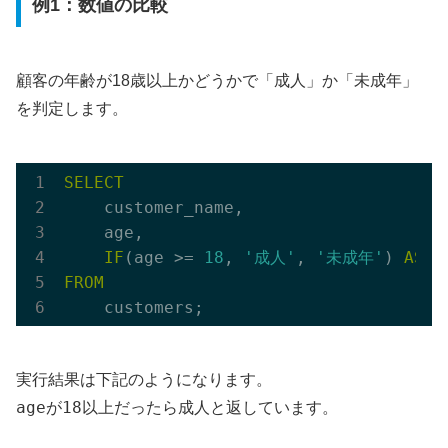
例1：数値の比較
顧客の年齢が18歳以上かどうかで「成人」か「未成年」
を判定します。
SELECT
    customer_name,

    age,

IF
(age >= 
18
, 
'成人'
, 
'未成年'
) 
AS
FROM
実行結果は下記のようになります。
age
18
成人
が
以上だったら
と返しています。