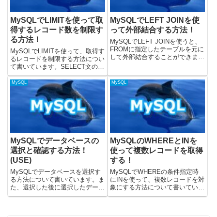
MySQLでLIMITを使って取
MySQLでLEFT JOINを使
得するレコード数を制限す
って外部結合する方法！
る方法！
MySQLでLEFT JOINを使うと、
FROMに指定したテーブルを元に
MySQLでLIMITを使って、取得す
して外部結合することができま
るレコードを制限する方法につい
す。この記事では、LEFT JOIN
て書いています。SELECT文の実
を使ってテーブルを結合する方法
行時にLIMITを使うことで、取得
について書いています。MySQL
してくるレコード数を制限するこ
MySQL
MySQL
のバージョン8.0.33で、動作を検
とができます。公式の記事には、
証しま...
SELECTのページに書いていまし
た。載せて...
MySQLでデータベースの
MySQLのWHEREとINを
選択と確認する方法！
使って複数レコードを取得
(USE)
する！
MySQLでデータベースを選択す
MySQLでWHEREの条件指定時
る方法について書いています。ま
にINを使って、複数レコードを対
た、選択した後に選択したデータ
象にする方法について書いていま
ベースを取得する方法についても
す。WHEREで条件をつけるとき
書いています。MySQLのバージ
に、INを使うことによって、指定
ョン8.0.32で、動作を検証してい
した値で取得するレコードを絞る