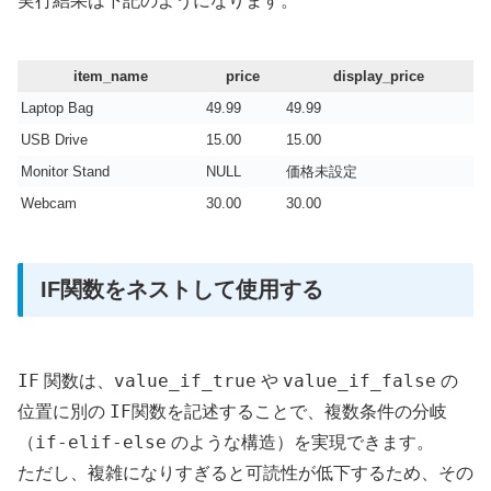
実行結果は下記のようになります。
item_name
price
display_price
Laptop Bag
49.99
49.99
USB Drive
15.00
15.00
Monitor Stand
NULL
価格未設定
Webcam
30.00
30.00
IF関数をネストして使用する
IF
value_if_true
value_if_false
関数は、
や
の
IF
位置に別の
関数を記述することで、複数条件の分岐
if-elif-else
（
のような構造）を実現できます。
ただし、複雑になりすぎると可読性が低下するため、その