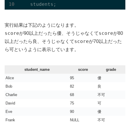
実行結果は下記のようになります。
score
優
score
が90以上だったら
、そうじゃなくて
が80
良
score
以上だったら
、そうじゃなくて
が70以上だった
可
ら
というように表示しています。
student_name
score
grade
Alice
95
優
Bob
82
良
Charlie
68
不可
David
75
可
Eve
90
優
Frank
NULL
不可