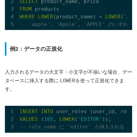
SELECT
FROM
WHERE
LOWER
(product_name) = 
LOWER
(
'App
-- 'apple', 'Apple', 'APPLE' のいずれ
例2：データの正規化
入力されるデータの大文字・小文字が不揃いな場合、デー
LOWER
タベースに挿入する際に
を使って正規化できま
す。
INSERT
INTO
VALUES
 (
102
, 
LOWER
(
'EDITOR'
-- role_name に 'editor' が挿入される