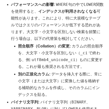
WHERE
LOWER
パフォーマンスへの影響:
句の中で
関数
を使用すると、
インデックスが利用されなくなる
可
能性があります。これにより、特に大規模なテーブ
ルではクエリのパフォーマンスが低下する恐れがあ
ります。大文字・小文字を区別しない検索を頻繁に
行う場合は、以下の代替策を検討してください。
照合順序（Collation）の変更:
カラムの照合順序
_ci
を、大文字・小文字を区別しない（
で終わ
utf8mb4_unicode_ci
る、例:
）ものに変更す
る。これが最も推奨される方法です。
別の正規化カラム:
データを挿入する際に、常に
小文字（または大文字）に変換した値を格納す
る補助的なカラムを作成し、そのカラムにイン
デックスを貼る。
BINARY
バイナリ文字列:
バイナリ文字列（
、
VARBINARY
BLOB
LOWER
、
）に対して
を使用する