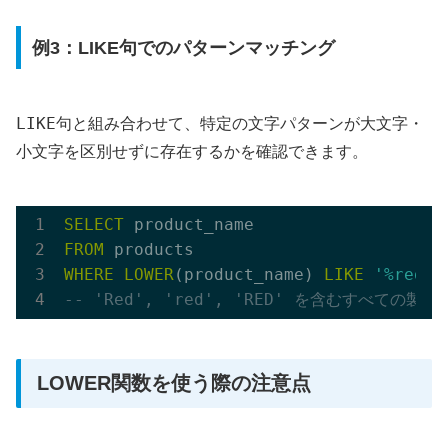
例3：LIKE句でのパターンマッチング
LIKE
句と組み合わせて、特定の文字パターンが大文字・
小文字を区別せずに存在するかを確認できます。
SELECT
FROM
WHERE
LOWER
(product_name) 
LIKE
'%red%'
-- 'Red', 'red', 'RED' を含むすべての製
LOWER関数を使う際の注意点