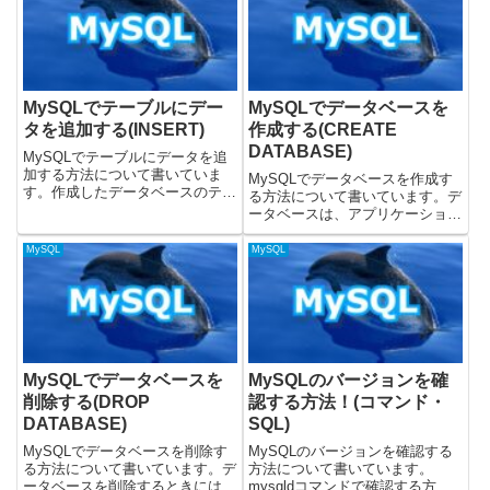
ドが返ってきませ...
ます。データベースを選択する方
法MySQLでデータ...
MySQLでテーブルにデー
MySQLでデータベースを
タを追加する(INSERT)
作成する(CREATE
DATABASE)
MySQLでテーブルにデータを追
加する方法について書いていま
MySQLでデータベースを作成す
す。作成したデータベースのテー
る方法について書いています。デ
ブルにデータを追加するには、テ
ータベースは、アプリケーション
ーブルに対してINSERT INTOを
のデータを保存し、管理するため
使うと良いです。MySQLのバー
の基本的な構成要素です。
MySQL
MySQL
ジョン8.0.32で、動作を検証して
MySQLでデータベースを作成す
います。INS...
るには、CREATE DATABASE文
を使用します。この記事...
MySQLでデータベースを
MySQLのバージョンを確
削除する(DROP
認する方法！(コマンド・
DATABASE)
SQL)
MySQLでデータベースを削除す
MySQLのバージョンを確認する
る方法について書いています。デ
方法について書いています。
ータベースを削除するときには
mysqldコマンドで確認する方法