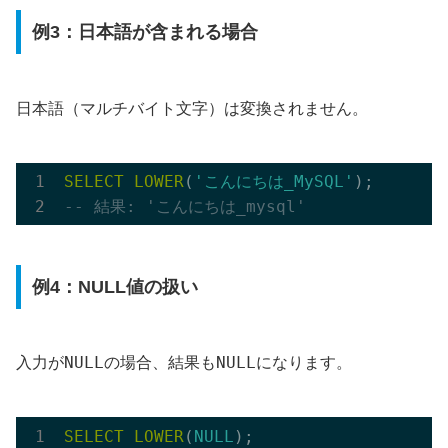
例3：日本語が含まれる場合
日本語（マルチバイト文字）は変換されません。
SELECT
LOWER
(
'こんにちは_MySQL'
-- 結果: 'こんにちは_mysql'
例4：NULL値の扱い
NULL
NULL
入力が
の場合、結果も
になります。
SELECT
LOWER
(
NULL