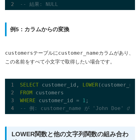
-- 結果: NULL
例5：カラムからの変換
customers
customer_name
テーブルに
カラムがあり、
この名前をすべて小文字で取得したい場合です。
SELECT
 customer_id, 
LOWER
(customer_nam
FROM
WHERE
 customer_id = 
1
-- 例: customer_name が 'John Doe' の場合
LOWER関数と他の文字列関数の組み合わ