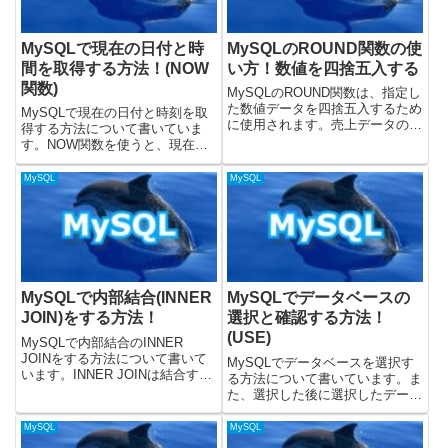
MySQLで現在の日付と時
MySQLのROUND関数の使
間を取得する方法！(NOW
い方！数値を四捨五入する
関数)
MySQLのROUND関数は、指定し
た数値データを四捨五入するため
MySQLで現在の日付と時刻を取
に使用されます。売上データの端
得する方法について書いていま
数処理、平均値の表示桁数の調
す。NOW関数を使うと、現在の
整、金融計算など、小数点以下の
日付と時刻を取得することができ
桁数を制御して数値を丸める際に
ます。この記事に載せているSQL
MySQL
MySQL
非常に役立ちます。この記事で
はMySQLのバージョン8.0.32を
は、ROUND関数の基本的な...
使って動作を確認しています。公
式ドキュメントではこ...
MySQLで内部結合(INNER
MySQLでデータベースの
JOIN)をする方法！
選択と確認する方法！
(USE)
MySQLで内部結合のINNER
JOINをする方法について書いて
MySQLでデータベースを選択す
います。INNER JOINは結合する
る方法について書いています。ま
テーブルのどちらにも存在する場
た、選択した後に選択したデータ
合に結合されて、レコードが返っ
ベースを取得する方法についても
てきます。結合に使う値がどちら
書いています。MySQLのバージ
MySQL
MySQL
かにしか存在しない行は、レコー
ョン8.0.32で、動作を検証してい