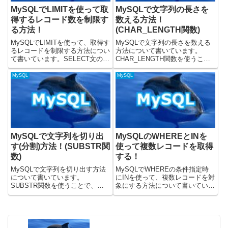
MySQLでLIMITを使って取
MySQLで文字列の長さを
得するレコード数を制限す
数える方法！
る方法！
(CHAR_LENGTH関数)
MySQLでLIMITを使って、取得す
MySQLで文字列の長さを数える
るレコードを制限する方法につい
方法について書いています。
て書いています。SELECT文の実
CHAR_LENGTH関数を使うこと
行時にLIMITを使うことで、取得
で、文字列の長さを数えることが
してくるレコード数を制限するこ
できます。公式のこちらに
MySQL
MySQL
とができます。公式の記事には、
CHAR_LENGTH関数についての
SELECTのページに書いていまし
記載があります。載せているSQL
た。載せて...
はMySQLのバージョン...
MySQLで文字列を切り出
MySQLのWHEREとINを
す(分割)方法！(SUBSTR関
使って複数レコードを取得
数)
する！
MySQLで文字列を切り出す方法
MySQLでWHEREの条件指定時
について書いています。
にINを使って、複数レコードを対
SUBSTR関数を使うことで、文
象にする方法について書いていま
字列を切り出して、部分文字列を
す。WHEREで条件をつけるとき
取得することができます。公式の
に、INを使うことによって、指定
こちらにSUBSTR関数について
した値で取得するレコードを絞る
の記載があります。載せている
ことができます。載せているSQL
SQLはMySQLのバージョン8....
については、MyS...