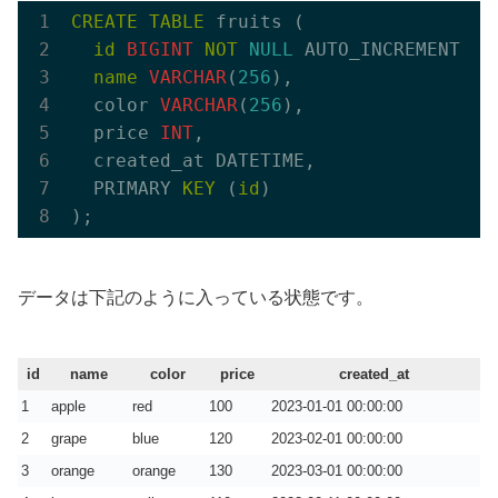
CREATE
TABLE
 fruits (

id
BIGINT
NOT
NULL
 AUTO_INCREMENT,

name
VARCHAR
(
256
),

  color 
VARCHAR
(
256
),

  price 
INT
,

  created_at DATETIME,

  PRIMARY 
KEY
 (
id
)

データは下記のように入っている状態です。
id
name
color
price
created_at
1
apple
red
100
2023-01-01 00:00:00
2
grape
blue
120
2023-02-01 00:00:00
3
orange
orange
130
2023-03-01 00:00:00