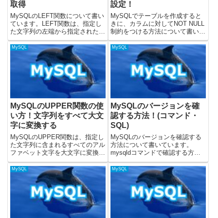
取得
設定！
MySQLのLEFT関数について書い
MySQLでテーブルを作成すると
ています。LEFT関数は、指定し
きに、カラムに対してNOT NULL
た文字列の左端から指定された文
制約をつける方法について書いて
字数分の部分文字列を抽出するた
います。テーブルのNOT NULL制
めに使用されます。データのクリ
約についてテーブルを作成すると
MySQL
MySQL
ーニング、レポート作成、または
きに、カラムに対してNOT NULL
特定の文字列パターンに一致する
制約をつけておきます。そうする
レコードの検索など、文...
と、NOT...
MySQLのUPPER関数の使
MySQLのバージョンを確
い方！文字列をすべて大文
認する方法！(コマンド・
字に変換する
SQL)
MySQLのUPPER関数は、指定し
MySQLのバージョンを確認する
た文字列に含まれるすべてのアル
方法について書いています。
ファベット文字を大文字に変換す
mysqldコマンドで確認する方法
るために使用されます。データの
と、SQLを実行して確認すること
正規化、検索時の大文字・小文字
ができます。コマンドやSQLにつ
MySQL
MySQL
の区別をなくす（ケースインセン
いては、MySQLのバージョン
シティブ検索）、レポートの体裁
8.0.15で試しました。コマンドで
を整えるなど、文字列の操...
確認するコマンドで...