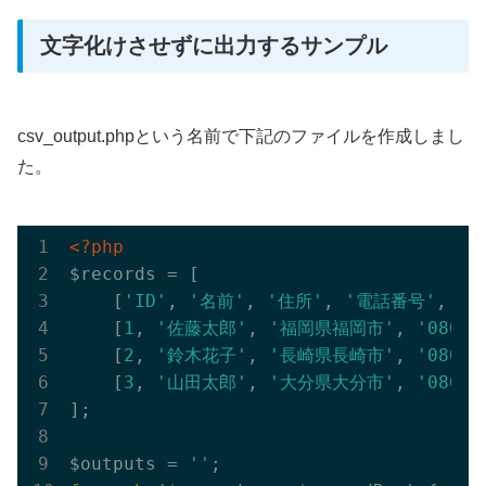
文字化けさせずに出力するサンプル
csv_output.phpという名前で下記のファイルを作成しまし
た。
<?php
$records = [

    [
'ID'
, 
'名前'
, 
'住所'
, 
'電話番号'
, 
'性
    [
1
, 
'佐藤太郎'
, 
'福岡県福岡市'
, 
'08011
    [
2
, 
'鈴木花子'
, 
'長崎県長崎市'
, 
'08011
    [
3
, 
'山田太郎'
, 
'大分県大分市'
, 
'08011
];

$outputs = 
''