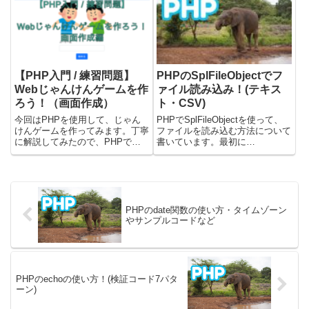
ードの前にbrタグを入れてくれま
encode(base64_encode)の方だけ
す。PHPで改行する(テキスト・
記載しています。encodeするb...
メール）テキストやメー...
【PHP入門 / 練習問題】
PHPのSplFileObjectでフ
Webじゃんけんゲームを作
ァイル読み込み！(テキス
ろう！（画面作成）
ト・CSV)
今回はPHPを使用して、じゃん
PHPでSplFileObjectを使って、
けんゲームを作ってみます。丁寧
ファイルを読み込む方法について
に解説してみたので、PHPで何
書いています。最初に
か作ろうと思っているけど、ネタ
SplFileObjectクラスについて簡単
がないなーという方はやってみて
に解説しています。その後にテキ
ください。対象となる人・
ストファイルとCSVファイルを
HTML・CSSがわかる。・PHPの
読み込んで、挙動を確認してみま
文法を勉強した。（こちらの内
した。載せて...
容...
PHPのdate関数の使い方・タイムゾーン
やサンプルコードなど
PHPのechoの使い方！(検証コード7パタ
ーン)