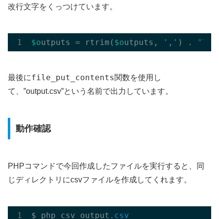
改行文字をくっつけています。
$o
utputs = rtrim(
$o
utputs, 
','
) . 
"\n"
file_put_contents
最後に
関数を使用し
て、”output.csv”という名前で出力しています。
動作確認
PHPコマンドで今回作成したファイルを実行すると、同
じディレクトリにcsvファイルを作成してくれます。
$ php csv_output
.csv