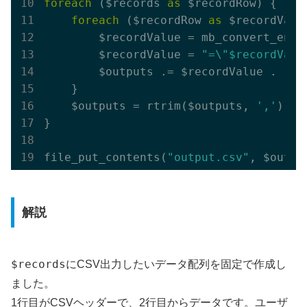
foreach
 ($records 
as
 $recordRow) {

foreach
 ($recordRow 
as
 $recordValue
        $recordValue = mb_convert_enco
        $recordValue = 
"=\"$recordValu
        $outputs .= $recordValue . 
','
    }

    $outputs = rtrim($outputs, 
','
) . 
}

file_put_contents(
"output.csv"
解説
$records
にCSV出力したいデータ配列を固定で作成し
ました。
1行目がCSVヘッダーで、2行目からデータです。ユーザ