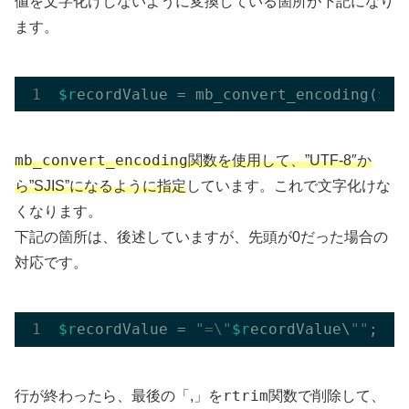
値を文字化けしないように変換している箇所が下記になり
ます。
$r
ecordValue = mb_convert_encoding(
$r
e
mb_convert_encoding
関数を使用して、”UTF-8″か
ら”SJIS”になるように指定
しています。これで文字化けな
くなります。
下記の箇所は、後述していますが、先頭が0だった場合の
対応です。
$r
ecordValue = 
"=\"
$r
ecordValue\
""
rtrim
行が終わったら、最後の「,」を
関数で削除して、