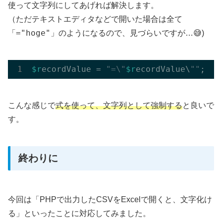
使って文字列にしてあげれば解決します。
（ただテキストエディタなどで開いた場合は全て
「="hoge"」
のようになるので、見づらいですが…😅)
$r
ecordValue = 
"=\"
$r
ecordValue\
""
こんな感じで
式を使って、文字列として強制する
と良いで
す。
終わりに
今回は「PHPで出力したCSVをExcelで開くと、文字化け
る」といったことに対応してみました。