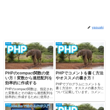
yasuaki
PHP
PHP
PHPのcompact関数の使
PHPでコメントを書く方法
い方！変数から連想配列を
やオススメの書き方！
効率的に作成する
PHPでプログラムにコメントを
書く方法や、オススメの書き方に
PHPのcompact関数は、指定され
ついて記載しています。コメント
た変数名とその値から連想配列を
はプログラムに説明を付けること
効率的に作成するために使用され
です。プログラムの中でコメント
ます。特に、複数の変数をまとめ
にした箇所は、プログラムとして
て関数に渡したい場合や、テンプ
PHP
PHP
認識されないようになります。1
レートシステムに変数を引き渡す