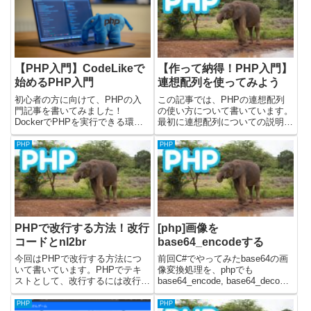
行コメントを書く1行のコメン
際など、コードを簡潔に保ちたい
ト...
場合に非常に便利です。...
【PHP入門】CodeLikeで
【作って納得！PHP入門】
始めるPHP入門
連想配列を使ってみよう
初心者の方に向けて、PHPの入
この記事では、PHPの連想配列
門記事を書いてみました！
の使い方について書いています。
DockerでPHPを実行できる環境
最初に連想配列についての説明を
を作って学習を進めていきます。
します。その後に、実際に簡単な
Dockerじゃなくても既にPHPの
プログラムを作成して、連想配列
PHP
PHP
実行環境がある場合は、それぞれ
について学んでいきます。前回は
の記事で作成してるものをドキュ
配列について記載しました。■こ
メントルート(公開ディレ...
の記事の目標（作るもの）につ
い...
PHPで改行する方法！改行
[php]画像を
コードとnl2br
base64_encodeする
今回はPHPで改行する方法につ
前回C#でやってみたbase64の画
いて書いています。PHPでテキ
像変換処理を、phpでも
ストとして、改行するには改行コ
base64_encode, base64_decode
ードを入れてあげると良いです。
関数を使って試してみました。こ
またnl2br関数を使うと、改行コ
の記事では
PHP
PHP