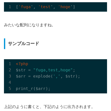
[
'fuga
', 
'test
', 
'hoge
みたいな配列になりますね。
サンプルコード
<?php
$str = 
"fuga,test,hoge"
;

$arr = explode(
','
, $str);

上記のように書くと、下記のように出力されます。