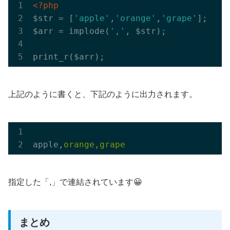
<?php
$str = [
'apple'
,
'orange'
,
'grape'
];

$arr = implode(
','
, $str);

上記のように書くと、下記のように出力されます。
apple,
指定した「,」で連結されています😀
まとめ