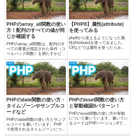
PHPのarray_all関数の使い
【PHP8】属性(attribute)
方！配列のすべての値が同
を使ってみる
じか確認する
php8から使えるようになった属
性(Attribute)を使ってみました。
PHPのarray_all関数は、配列のす
C#などでは属性を使ったりみた
べての要素が指定された条件（コ
ことはあったのですが、あまりい
ールバック関数）を満たすかどう
ちから書くことがなかったので、
かを判定します。PHPのバージ
今回は属性を自作してみました。
ョン8.4から使用できるようにな
PHP
PHP
属性を使って、２つのことを試し
った関数です。この関数を使う
てみました。- ...
と、配列内のすべての要素を効率
的にチェックし、条...
PHPのdate関数の使い方・
PHPのisset関数の使い方
タイムゾーンやサンプルコ
と挙動確認9パターン！
ードなど
PHPのisset関数の使い方や挙動
について書いています。書いてい
PHPのdate関数の使い方とサンプ
るコードはPHPバージョン8で確
ルコードを書いています。PHP
かめました。公式の関数ドキュメ
で使用されるタイムゾーンについ
ントは下記になります。isset関
ても記載しています。PHPのdate