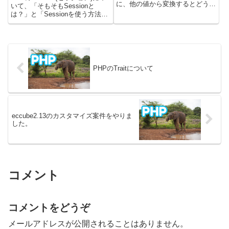
に、他の値から変換するとどうな
いて、「そもそもSessionと
るかを書きました。PHPの論理
は？」と「Sessionを使う方法」
値とは？PHPの論理値はtrueまた
を書いています。実際にセッショ
はfalseのどちらかの値です。変
ンを使用したサンプルコードを載
数に入れて使うことができます。
せています。PHPのバージョン
プログラムを書いてい...
は7で試しています。PHPのセッ
ションにつ...
PHPのTraitについて
eccube2.13のカスタマイズ案件をやりま
した。
コメント
コメントをどうぞ
メールアドレスが公開されることはありません。