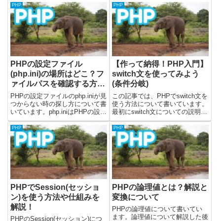
数についてisset関数は渡した変
関数についての公式ドキュメント
PHP
PHP
数が宣言されていること、そして
は下記になります。date関数につ
変数がnull...
いての公式ドキュメントPHPの
date関数と...
PHPの設定ファイル
【作って納得！PHP入門】
(php.ini)の場所はどこ？フ
switch文を使ってみよう
ァイルパスを確認する方
(条件分岐)
法！
PHPの設定ファイルのphp.iniが見
この記事では、PHPでswitch文を
つからない時の探し方について書
使う方法について書いています。
いています。php.iniはPHPの設定
最初にswitch文についての説明を
を行うためのファイルです。この
します。そのあとにswitch文を使
ファイルに日付のタイムゾーンの
用した、簡単なプログラムを作成
PHP
PHP
設定やアップロードできる上限の
して、switch文について学んでい
設定などを行います。コマンドで
きます。前回はif - else文...
確認する方...
PHPでSession(セッショ
PHPの論理値とは？解説と
ン)を使う方法や仕組みを
変換について
解説！
PHPの論理値について書いてい
ます。論理値について解説した後
PHPのSession(セッション)につ