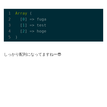
Array
 (

  [
0
] => fuga

  [
1
] => test

  [
2
] => hoge

しっかり配列になってますねー😎