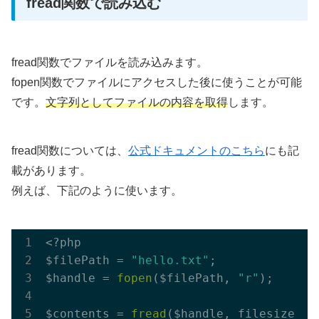
fread関数で読み込む
fread関数でファイルを読み込みます。
fopen関数でファイルにアクセスした後に使うことが可能
です。
文字列としてファイルの内容を取得
します。
fread関数については、
公式ドキュメントのこちら
にも記
載があります。
例えば、下記のように使います。
<?php

$filePath = 
"hello.txt"
;

$handle = 
fopen
($filePath, 
"r"
);

$contents = 
fread
($handle, filesize($fi