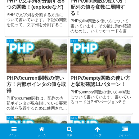
PHPで文字列を分割する5
PHPのlist関数の使い方！
つの関数！(explodeなど)
配列の値を変数に展開す
る！
PHPで文字列を分割する方法に
ついて書いています。下記の関数
PHPのlist関数を使い方について
を使って、文字列を分割すること
書いています。その後に動作確認
が可能です。・explode関数・
のために、いくつかコードを書い
str_split関数・mb_str_split関数・
てみました。載せているサンプル
preg_split関数・mb_split関数サ
コードについては、PHPのバー
PHP
PHP
ンプルコードは...
ジョン8.1.8を使って検証してい
ます。list関数の使い方list関数を
使うことで...
PHPのcurrent関数の使い
PHPのempty関数の使い方
方！内部ポインタの値を取
と挙動確認11パターン！
得
PHPのempty関数の使い方や挙動
について書いています。書いてい
PHPのcurrent関数は、配列の内
るコードはPHPバージョン8で確
部ポインタが現在指している要素
かめました。公式の関数ドキュメ
の値を取得するために使用されま
ントは下記になります。empty関
す。PHPの配列は、要素の順序
数についてPHPでempty関数を使
を追跡するための「内部ポイン
PHP
PHP
うと、引数で渡した内容が空であ
タ」を持っています。このポイン
るか判定して...
タは、配列の作成時には最初の要
素を指しており、next...
メニュー
ホーム
検索
トップ
サイドバー