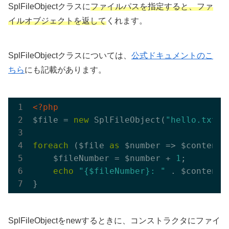
SplFileObjectクラスに
ファイルパスを指定すると、ファ
イルオブジェクトを返して
くれます。
SplFileObjectクラスについては、
公式ドキュメントのこ
ちら
にも記載があります。
<?php
$file = 
new
 SplFileObject(
"hello.txt"
);
foreach
 ($file 
as
 $number => $content) 
    $fileNumber = $number + 
1
;

echo
"{$fileNumber}: "
 . $content;

SplFileObjectをnewするときに、コンストラクタにファイ