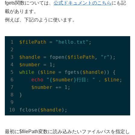
fgets関数については、
公式ドキュメントのこちら
にも記
載があります。
例えば、下記のように使います。
$filePath
 = 
"hello.txt"
;

$handle
 = fopen(
$filePath
, 
"r"
$number
while
 (
$line
 = fgets(
$handle
)) {

echo
"{
$number
}行目: "
 . 
$line
;

$number
 += 1;

}

fclose(
$handle
最初に$filePath変数に読み込みたいファイルパスを指定し