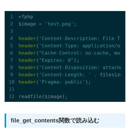
<?php

$image = 
'test.png'
;

header
(
'Content-Description: File Tran
header
(
'Content-Type: application/octe
header
(
"Cache-Control: no-cache, must-
header
(
"Expires: 0"
header
(
'Content-Disposition: attachmen
header
(
'Content-Length: '
header
(
'Pragma: public'
);

file_get_contents関数で読み込む