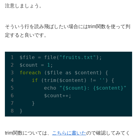
注意しましょう。
そういう行を読み飛ばしたい場合にはtrim関数を使って判
定すると良いです。
$file = file(
"fruits.txt"
);

$count = 
1
foreach
 ($file as $content) {

if
 (trim($content) != 
''
) {

        echo 
"{$count}: {$content}"
;

        $count++;

    }

trim関数については、
こちらに書いた
ので確認してみてく