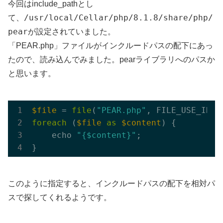
今回はinclude_pathとし
/usr/local/Cellar/php/8.1.8/share/php/
て、
pear
が設定されていました。
「PEAR.php」ファイルがインクルードパスの配下にあっ
たので、読み込んでみました。pearライブラリへのパスか
と思います。
$file
 = 
file
(
"PEAR.php"
foreach
 (
$file
as
$content
) {

    echo 
"{$content}"
;

このように指定すると、インクルードパスの配下を相対パ
スで探してくれるようです。