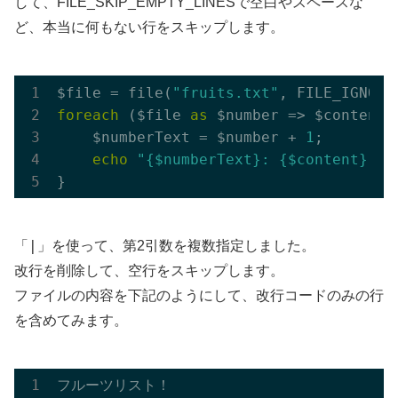
して、FILE_SKIP_EMPTY_LINESで空白やスペースな
ど、本当に何もない行をスキップします。
$file = file(
"fruits.txt"
foreach
 ($file 
as
 $number => $content) 
    $numberText = $number + 
1
;

echo
"{$numberText}: {$content}"
;

|
「
」を使って、第2引数を複数指定しました。
改行を削除して、空行をスキップします。
ファイルの内容を下記のようにして、改行コードのみの行
を含めてみます。
フルーツリスト！
