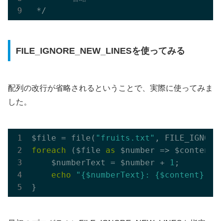
FILE_IGNORE_NEW_LINESを使ってみる
配列の改行が省略されるということで、実際に使ってみま
した。
$file = file(
"fruits.txt"
foreach
 ($file 
as
 $number => $content) 
    $numberText = $number + 
1
;

echo
"{$numberText}: {$content}"
;
