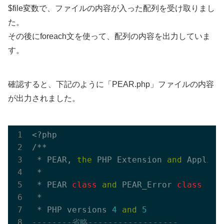
$file変数で、ファイルの内容が入った配列を受け取りまし
た。
その後にforeach文を使って、配列の内容を出力していま
す。
確認すると、下記のように「PEAR.php」ファイルの内容
が出力されました。
<?php

/**

 * PEAR, 
the
 PHP Extension 
and
 Applica
 *

 * PEAR 
class
and
 PEAR_Error 
class
 *

 * PHP versions 
4
and
5
--------省略------------------