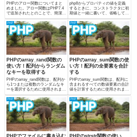
PHPのアロー関数についてまと
php8からプロパティの値を定義
めました。アロー関数はPHP7.4
するときに、コンストラクタに初
で追加されたとのことで、簡潔に
期値と一緒に書いて、省略して定
無名関数を書くことができます。
義できるようになりました。この
公式ドキュメントはこちら(で
記事ではphp7以前のプロパティ
PHP
PHP
す。掲載しているソースコードは
の定義方法と、php8でのプロパ
PHPのバージョン8.2.6で動作確
ティ定義方法を実際にコードを書
認しました。PHPでア...
いてみて試しています。公...
PHPのarray_rand関数の
PHPのarray_sum関数の使
使い方！配列からランダム
い方！配列の全要素を合計
なキーを取得する
する
PHPのarray_rand関数は、配列か
PHPのarray_sum関数は、配列に
ら1つまたは複数のランダムなキ
含まれるすべての数値要素の合計
ーを選択するために使用されま
値を計算するために使用されま
す。この関数は、ランダムな項目
す。売上データの合計、点数の総
を抽選する、クイズの質問をシャ
計、数値リストの合計など、配列
PHP
PHP
ッフルする、表示するコンテンツ
内の数値情報を集計する際に便利
をランダムに選ぶなど、様々な場
です。foreachループで同じ処理
面で利用できます。単...
を書くよりも短く...
PHPでファイルに書き込む
PHPのstrstr関数の使い