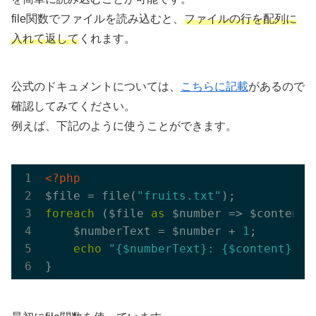
file関数でファイルを読み込むと、
ファイルの行を配列に
入れて返して
くれます。
公式のドキュメントについては、
こちらに記載
があるので
確認してみてください。
例えば、下記のように使うことができます。
<?php
$file = file(
"fruits.txt"
foreach
 ($file 
as
 $number => $content) 
    $numberText = $number + 
1
;

echo
"{$numberText}: {$content}"
;
