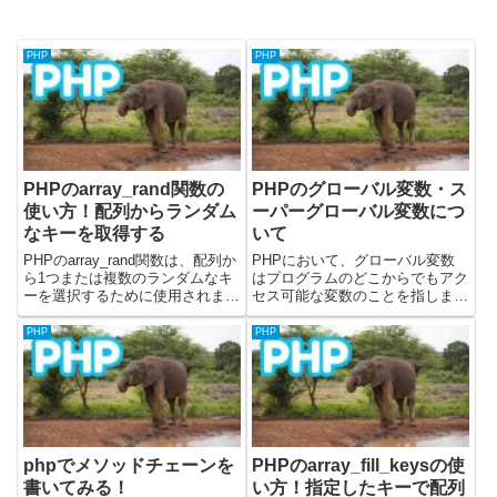
PHP
PHP
PHPのarray_rand関数の
PHPのグローバル変数・ス
使い方！配列からランダム
ーパーグローバル変数につ
なキーを取得する
いて
PHPのarray_rand関数は、配列か
PHPにおいて、グローバル変数
ら1つまたは複数のランダムなキ
はプログラムのどこからでもアク
ーを選択するために使用されま
セス可能な変数のことを指しま
す。この関数は、ランダムな項目
す。ただし、グローバル変数はス
を抽選する、クイズの質問をシャ
コープの観点から注意深く扱う必
PHP
PHP
ッフルする、表示するコンテンツ
要があります。この記事では、
をランダムに選ぶなど、様々な場
PHPのグローバル変数に関する
面で利用できます。単...
基本的な事項と、注意点について
解説...
phpでメソッドチェーンを
PHPのarray_fill_keysの使
書いてみる！
い方！指定したキーで配列