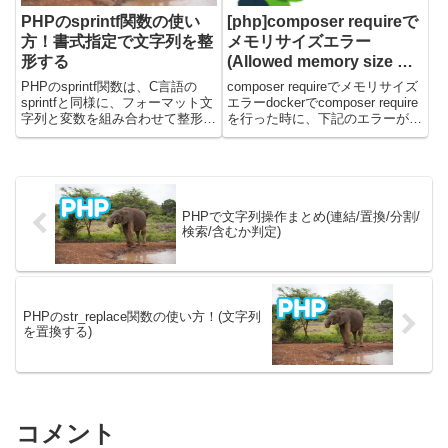
PHPのsprintf関数の使い
[php]composer requireで
方！書式指定で文字列を整
メモリサイズエラー
形する
(Allowed memory size of
…)
PHPのsprintf関数は、C言語の
composer requireでメモリサイズ
sprintfと同様に、フォーマット文
エラーdockerでcomposer require
字列と変数を組み合わせて整形済
を行った時に、下記のエラーが発
みの文字列を生成します。この関
生しました。許容メモリサイズ
数を使用することで、指定された
1610612736バイトを使い果たし
書式文字列に基づいて「変数を整
たとのこと...こちらのエラーにつ
形し、新しい文字列を生成する」
いて、一時的...
ために使用され...
PHPで文字列操作まとめ(連結/置換/分割/
検索/含むか判定)
PHPのstr_replace関数の使い方！(文字列
を置換する)
コメント