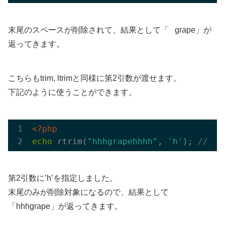
末尾のスペースが削除されて、結果として「 grape」が
返ってきます。
こちらもtrim, ltrimと同様に第2引数が渡せます。
下記のように使うことができます。
<?php
echo
 rtrim(
"hhhgrapehhhh"
, 
'h'
); 
// 結
第2引数に’h’を指定しました。
末尾のみが削除対象になるので、結果として
「hhhgrape」が返ってきます。