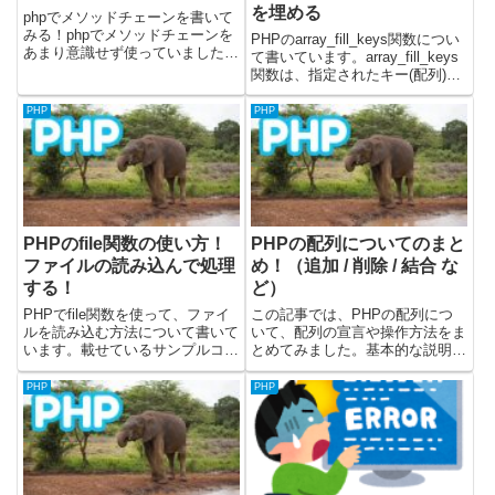
を埋める
phpでメソッドチェーンを書いて
みる！phpでメソッドチェーンを
PHPのarray_fill_keys関数につい
あまり意識せず使っていました
て書いています。array_fill_keys
が、実際に作る場合はどう実装す
関数は、指定されたキー(配列)を
るのか試してみました。メソッド
使って、同じ値で埋めた新しい配
チェーン？$hoge->fuga()->get();
列を作成します。この関数を使う
PHP
PHP
のように繋げてメソッドを呼ぶや
と、特定のキーを持つ配列を初期
り方...
化したり、特定のキーと値...
PHPのfile関数の使い方！
PHPの配列についてのまと
ファイルの読み込んで処理
め！（追加 / 削除 / 結合 な
する！
ど）
PHPでfile関数を使って、ファイ
この記事では、PHPの配列につ
ルを読み込む方法について書いて
いて、配列の宣言や操作方法をま
います。載せているサンプルコー
とめてみました。基本的な説明
ドについては、PHPのバージョ
は、下記記事で書いていま
ン8.1.8を使って検証していま
す。・ 配列について・ 連想配
PHP
PHP
す。file関数の使い方file関数を使
列について配列についての公式ド
うことで、指定したファイルパス
キュメントはこちらです。PHP
のファイルを...
で配列を宣言する方法PHPの配
列を宣言...