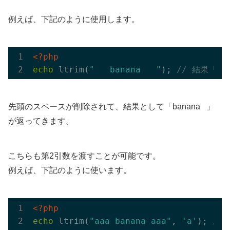
例えば、下記のように使用します。
<?php
echo
 ltrim(
"   banana   "
); 
// 結果「ban
先頭のスペースが削除されて、結果として「banana 」
が返ってきます。
こちらも第2引数を渡すことが可能です。
例えば、下記のように使います。
<?php
echo
 ltrim(
"aaa banana aaa"
, 
'a'
); 
// 