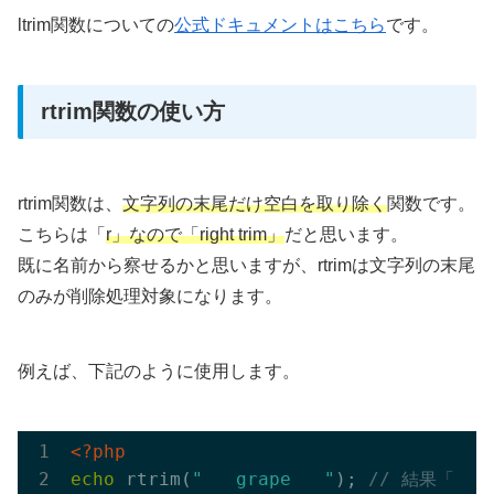
ltrim関数についての
公式ドキュメントはこちら
です。
rtrim関数の使い方
rtrim関数は、
文字列の末尾だけ空白を取り除く
関数です。
こちらは「
r」なので「right trim」
だと思います。
既に名前から察せるかと思いますが、rtrimは文字列の末尾
のみが削除処理対象になります。
例えば、下記のように使用します。
<?php
echo
 rtrim(
"   grape   "
); 
// 結果「   