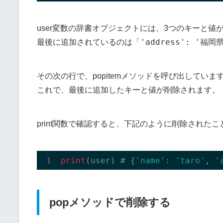
user変数の辞書オブジェクトには、3つのキーと値
'address': '福
最後に追加されているのは「
その次の行で、popitemメソッドを呼び出していま
これで、最後に追加したキーと値が削除されます。
print関数で確認すると、下記のように削除された
print
(user) # {
'name'
: 
'taro'
, 
'
popメソッドで削除する