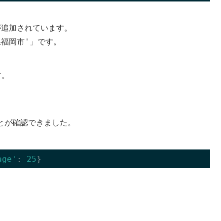
が追加されています。
岡県福岡市'
」です。
す。
ことが確認できました。
age'
: 
25