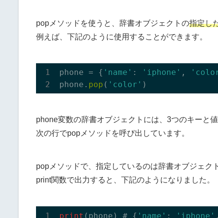
popメソッドを使うと、辞書オブジェクトの
指定し
例えば、下記のように使用することができます。
phone = {
'name'
: 
'iphone'
, 
'colo
phone.
pop
(
'color'
phone変数の辞書オブジェクトには、3つのキーと
次の行でpopメソッドを呼び出しています。
popメソッドで、指定しているのは辞書オブジェクトの
print関数で出力すると、下記のようになりました。
print
(phone) # {
'name'
: 
'iphone'