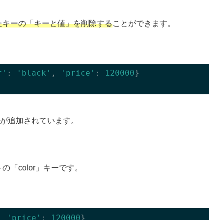
たキーの「キーと値」を削除する
ことができます。
r'
: 
'black'
, 
'price'
: 
120000
}

値が追加されています。
「color」キーです。
, 
'price'
: 
120000