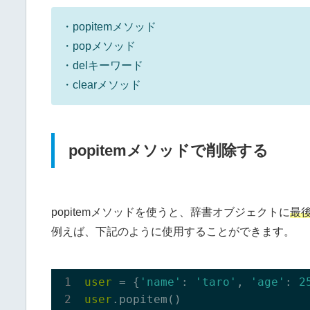
・popitemメソッド
・popメソッド
・delキーワード
・clearメソッド
popitemメソッドで削除する
popitemメソッドを使うと、辞書オブジェクトに
最
例えば、下記のように使用することができます。
user
 = {
'name'
: 
'taro'
, 
'age'
: 
2
user