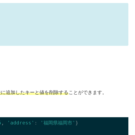
後に追加したキーと値を削除する
ことができます。
5
, 
'address'
: 
'福岡県福岡市'