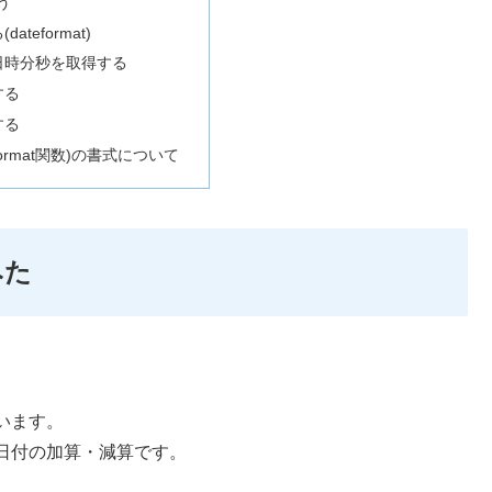
使う
ateformat)
日時分秒を取得する
する
する
ormat関数)の書式について
みた
います。
日付の加算・減算です。