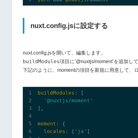
nuxt.config.jsに設定する
nuxt.config.jsを開いて、編集します。
buildModules
項目に’@nuxtjs/moment’を追
下記のように、momentの項目を新規に用意して、ロケ
buildModules
: [

'@nuxtjs/moment'
],

moment
: {

locales
: [
'ja'
]
