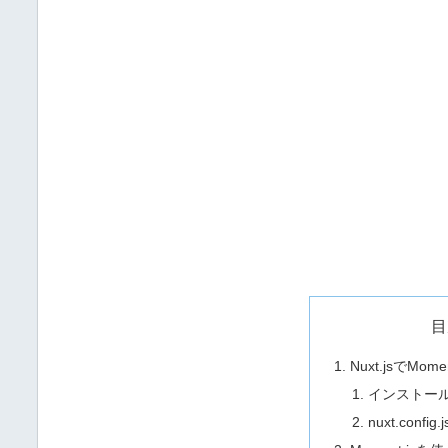
目
Nuxt.jsでMo
インストー
nuxt.conf