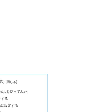
次
ment.jsを使ってみた
ルする
ig.jsに設定する