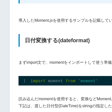
導入したMoment.jsを使用するサンプルを記載して
日付変換する(dateformat)
まずimport文で、momentをインポートして使う準
import
 moment 
from
'moment'
読み込んだmomentを使用すると、変換などMomen
下記は、渡した日付型(DateTime)をstringの