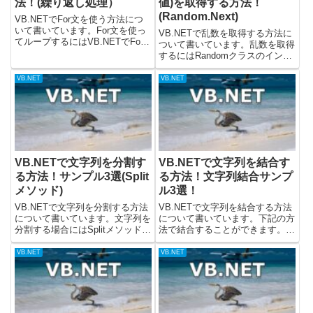
法！(繰り返し処理）
値)を取得する方法！
(Random.Next)
VB.NETでFor文を使う方法につ
いて書いています。For文を使っ
VB.NETで乱数を取得する方法に
てループするにはVB.NETでFor
ついて書いています。乱数を取得
文を使うと、処理を繰り返すこと
するにはRandomクラスのインス
ができます。同じ処理をするとき
タンスを作って、Nextメソッド
に、使うと効率的に処理すること
を呼び出します。Randomクラス
VB.NET
VB.NET
ができます。使用する基本的な方
の公式ドキュメントはこちらにあ
法は以下の通りで...
るので確認してみてください。乱
数を取得する(R...
VB.NETで文字列を分割す
VB.NETで文字列を結合す
る方法！サンプル3選(Split
る方法！文字列結合サンプ
メソッド)
ル3選！
VB.NETで文字列を分割する方法
VB.NETで文字列を結合する方法
について書いています。文字列を
について書いています。下記の方
分割する場合にはSplitメソッドを
法で結合することができます。・
呼んで分割すると良いです。まず
+演算子を使う・Concatメソッド
簡単にSplitメソッドについて解説
を使う・Joinメソッドを使う(配
VB.NET
VB.NET
して、その後に3つのサンプルコ
列の文字列を結合)載せているコ
ードを記載しました。載せている
ードについては、.Netのバージョ
コードについて...
ン7で動作を...