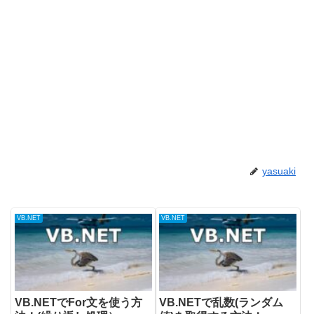
yasuaki
VB.NET
VB.NET
VB.NETでFor文を使う方
VB.NETで乱数(ランダム