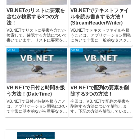
VB.NETのリストに要素を
VB.NETでテキストファイ
含むか検索する3つの方
ルを読み書きする方法！
法！
(StreamReader/Writer)
VB.NETでリストに要素を含むか
VB.NETでテキストファイルを扱
検索して、確認する方法について
うことは、アプリケーション開発
書いています。リストに要素を含
において非常に一般的なタスクで
むか確認するときには、下記のメ
す。設定ファイルの読み込み、ロ
ソッドが使えます。・Containsメ
グの出力、データの保存と読み出
VB.NET
VB.NET
ソッド・IndexOfメソッド・
しなど、様々な場面でファイルの
LastIndexOfメソッドContains...
読み書きが必要になります。
VB.NETではSystem....
VB.NETで日付と時間を扱
VB.NETで配列の要素を削
う方法！(DateTime)
除する3つの方法！
VB.NETで日付と時刻を扱うこと
今回は、VB.NETで配列の要素を
は、アプリケーション開発におい
削除する方法について解説しま
て非常に基本的ながら重要なタス
す。下記の方法を解説していま
クです。ユーザーからの入力処
す。・配列に空文字など、値をい
理、ログの記録、スケジュール管
れて削除されたように使う・
理、データのフィルタリングな
Array.Clearメソッドで要素をすべ
ど、様々な場面で日付と時刻の操
て削除する・LINQを使用して要
作が必要になります。VB.NE...
素を削除する(配列サ...