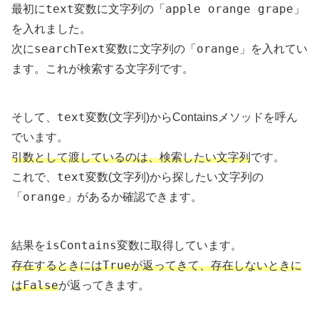
text
apple orange grape
最初に
変数に文字列の「
」
を入れました。
searchText
orange
次に
変数に文字列の「
」を入れてい
ます。これが検索する文字列です。
text
そして、
変数(文字列)からContainsメソッドを呼ん
でいます。
引数として渡しているのは、検索したい文字列
です。
text
これで、
変数(文字列)から探したい文字列の
orange
「
」があるか確認できます。
isContains
結果を
変数に取得しています。
True
存在するときには
が返ってきて、存在しないときに
False
は
が返ってきます。