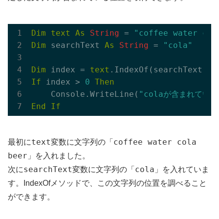
Dim
text
As
String
 = 
"coffee water col
Dim
 searchText 
As
String
 = 
"cola"
Dim
 index = 
text
If
 index > 
0
Then
    Console.WriteLine(
"colaが含まれていま
End
If
text
coffee water cola
最初に
変数に文字列の「
beer
」を入れました。
searchText
cola
次に
変数に文字列の「
」を入れていま
す。IndexOfメソッドで、この文字列の位置を調べること
ができます。