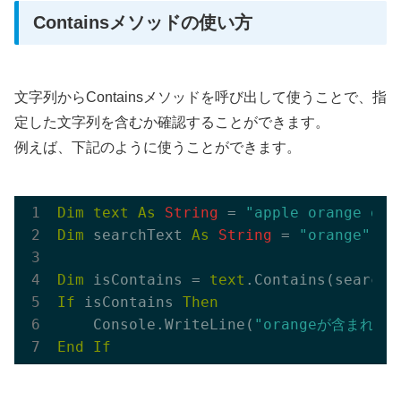
Containsメソッドの使い方
文字列からContainsメソッドを呼び出して使うことで、指
定した文字列を含むか確認することができます。
例えば、下記のように使うことができます。
Dim
text
As
String
 = 
"apple orange gra
Dim
 searchText 
As
String
 = 
"orange"
Dim
 isContains = 
text
If
 isContains 
Then
    Console.WriteLine(
"orangeが含まれて
End
If