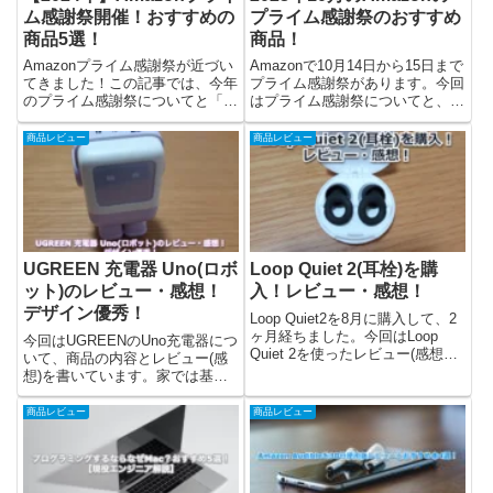
ム感謝祭開催！おすすめの
プライム感謝祭のおすすめ
商品5選！
商品！
Amazonプライム感謝祭が近づい
Amazonで10月14日から15日まで
てきました！この記事では、今年
プライム感謝祭があります。今回
のプライム感謝祭についてと「ち
はプライム感謝祭についてと、一
ょっと見せます。」ページを元に
部公開されている対象商品でおす
おすすめの商品を紹介いたしま
すめの商品を紹介しています。※
商品レビュー
商品レビュー
す。ゲストさんプライム感謝祭っ
セール価格や割引率は、確認でき
て何？教えて！yasuakiプライム
たものから順次載せていきます。
感謝祭について解説して...
Amazonの10月...
UGREEN 充電器 Uno(ロボ
Loop Quiet 2(耳栓)を購
ット)のレビュー・感想！
入！レビュー・感想！
デザイン優秀！
Loop Quiet2を8月に購入して、2
ヶ月経ちました。今回はLoop
今回はUGREENのUno充電器につ
Quiet 2を使ったレビュー(感想）
いて、商品の内容とレビュー(感
と、この商品について書いていま
想)を書いています。家では基本
す！Loop Quiet2はどんな商品？
的に妻が使用していて、筆者もた
Loop Quiet2はシリコン素材の耳
まに使うことのある充電器です。
商品レビュー
商品レビュー
栓です！ポリウレタ...
充電器だけどデザインが独特で、
キャラクター感あるものが好きな
人には、置いていて愛着の...