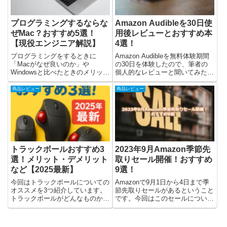
プログラミングするならな
Amazon Audibleを30日使
ぜMac？おすすめ5選！
用後レビューとおすすめ本
【現役エンジニア解説】
4選！
プログラミングをするときに
Amazon Audibleを無料体験期間
「Macがなぜ良いのか」や
の30日を体験したので、筆者の
Windowsと比べたときのメリッ
個人的なレビューと聞いてみたオ
ト・デメリットを書いています！
ススメの本を紹介しています。ま
Macのメリットやデメリットを書
た、Audibleってどんなサービス
商品レビュー
商品レビュー
いた後に、MacOSが使えるパソ
なのかについても書いているので
コンをまとめて、5つおすすめし
確認してみてください。ゲストさ
ました！最後に筆者の独断と偏
んAudib...
見...
トラックボールおすすめ3
2023年9月Amazon季節先
選！メリット・デメリット
取りセール開催！おすすめ
など【2025最新】
9選！
今回はトラックボールについての
Amazonで9月1日から4日まで季
オススメを3つ紹介しています。
節先取りセールがあるということ
トラックボールがどんなものか簡
です。今回はこのセールについて
単に書いた後に、購入ポイントに
と、一部公開されている対象商品
ついて書いています。そのあとに
でおすすめのものをピックアップ
オススメのトラックボールを3つ
して紹介しています。Amazonの