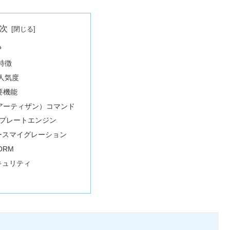
次
？
の特徴
の人気度
主要機能
an（アーティザン）コマンド
テンプレートエンジン
ースマイグレーション
 ORM
キュリティ