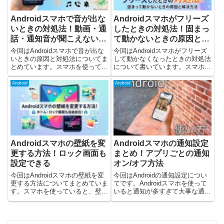
Androidスマホで音が出な
Androidスマホがフリーズ
いときの対処法！動画・通
したときの対処法！固まっ
話・通知音が聞こえない原
て動かないときの原因と解
因も解説
決方法
今回はAndroidスマホで音が出な
今回はAndroidスマホがフリーズ
いときの原因と対処法についてま
して動かなくなったときの対処法
とめています。スマホを使ってい
について書いています。スマホを
て、下記のようなトラブルはない
使っていると、突然このような状
でしょうか。動画を再生しても音
態になることがあります。画面が
Android
Android
が出ない着信音や通知音が鳴らな
固まって操作できないタッチして
い音楽アプリから音が聞こえない
も反応しない電源ボタンも効かな
通話相手の声が聞こえない...
いアプリが完全に止まって...
Androidスマホの壁紙を変
Androidスマホの通知設定
更する方法！ロック画面も
まとめ！アプリごとの通知
設定できる
オン/オフ方法
今回はAndroidスマホの壁紙を変
今回はAndroidの通知設定につい
更する方法についてまとめていま
てです。Androidスマホを使って
す。スマホを使っていると、壁紙
いると通知が多すぎて大事な通知
を変えたいなど、下記のように思
を見逃す逆に、必要なアプリの通
うことがあるのではないでしょう
知が来ないアプリごとに細かく通
か。壁紙を好きな画像に変えたい
知を調整したいと感じることはあ
ロック画面とホーム画面を別に設
りませんか？Androidでは、アプ