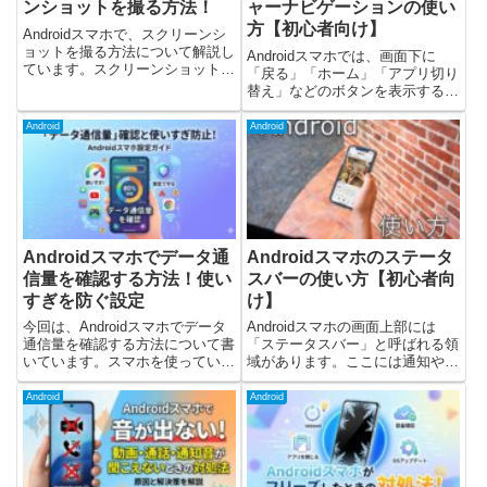
ンショットを撮る方法！
ャーナビゲーションの使い
方【初心者向け】
Androidスマホで、スクリーンシ
ョットを撮る方法について解説し
Androidスマホでは、画面下に
ています。スクリーンショットを
「戻る」「ホーム」「アプリ切り
撮るときの操作や、アプリ(スク
替え」などのボタンを表示する3
リーンショットイージー)を使う
ボタンナビゲーションと、スワイ
方法などについて書いています。
プ操作で同じことができるジェス
Android
Android
また、Android12の新機能である
チャーナビゲーションの2つの操
スクロールスクリ...
作方式があります。最近の
Androidスマホでは、初期設...
Androidスマホでデータ通
Androidスマホのステータ
信量を確認する方法！使い
スバーの使い方【初心者向
すぎを防ぐ設定
け】
今回は、Androidスマホでデータ
Androidスマホの画面上部には
通信量を確認する方法について書
「ステータスバー」と呼ばれる領
いています。スマホを使っている
域があります。ここには通知やス
と、月末に通信制限がかかってし
マホの状態が表示され、日常的に
まういつの間にかギガ（データ通
とてもよく使う部分です。この記
Android
Android
信量）を使いすぎてしまうどのア
事では、ステータスバーの見方と
プリが通信しているのかわからな
便利な使い方を初心者向けに解説
いこんなことはありません...
します。ステータスバーとは...