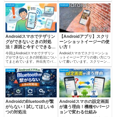
と、下記のようなことはありませ
回らない」といったことを感じた
んか？アプリの動作が重い容量不
ことがあるかと思います。こんな
Android
Android
足の警告が出るアプリが開かな
ときは「自動回転（画面の向
い・落ちるブラウザの表示がおか
き）」をオン・オフできる機能を
しいこのような場合、キャッシ...
使うと良いです。簡単な操作で...
Androidスマホでテザリン
【Androidアプリ】スクリ
グができないときの対処
ーンショットイージーの使
法！原因と今すぐできる解
い方！
決方法
今回はAndroidスマホでテザリン
Androidスマホでスクリーンショ
グができないときの対処法につい
ットイージーアプリの使い方につ
てまとめています。外出先でパソ
いて書いています。スクリーンシ
コンやタブレットをネット接続し
ョットイージーはAndroidでスク
たいとき、便利なのがテザリング
リーンショットや画面録画ができ
Android
Android
です。ただ、実際に使おうとした
るアプリです。アプリを使わない
ときに、下記のようなトラブルが
基本的なスクリーンショットの撮
起こることがあります。テ...
り方については、こ...
AndroidのBluetoothが繋
Androidスマホの設定画面
がらない！試してほしい6
が違う理由！機種やバージ
つの対処法
ョンで変わる仕組み