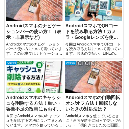
Androidスマホのナビゲー
AndroidスマホでQRコー
ションバーの使い方！（表
ドを読み取る方法！カメ
示・非表示など)
ラ・Googleレンズを使お
う
Androidスマホのナビゲーション
今回はAndroidスマホでQRコード
バーの使い方について書いていま
を読み取る方法について書いてい
す。この記事ではナビゲーション
ます。お店の支払い、LINEの友
バーの使い方と表示・非表示方法
だち追加、Wi-Fi接続などでQRコ
について書いています。ナビゲー
ードを読み取る場面はかなり増え
Android
Android
ションバーは画面下部にある3つ
ました。しかし、Androidスマホ
のボタンです。Androidバージョ
を使っているとQRコードの読み
ン10からの新しい...
取り方が...
Androidスマホのキャッシ
Androidスマホの自動回転
ュを削除する方法！重い・
オン/オフ方法！回転しな
容量不足の改善にもおすす
いときの対処法は？
め
今回はAndroidスマホのキャッシ
Androidスマホを使っているとき
ュを削除する方法についてまとめ
に「画面が勝手に回って使いづら
ています。スマホを使っている
い」・「横向きにしたのに画面が