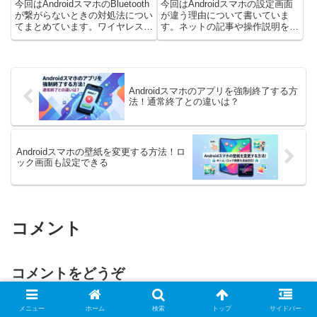
今回はAndroidスマホのBluetooth
今回はAndroidスマホの設定画面
が繋がらないときの対処法につい
が違う理由について書いていま
てまとめています。ワイヤレスイ
す。ネットの記事や操作説明を見
ヤホンや車のオーディオ、スマー
ながら設定を変えようとしたとき
トウォッチを使おうとしたときに
に、説明と設定画面が違う…メニ
急に繋がらなくなった、という経
ューの場所が見つからない自分の
験はないでしょうか。この記事で
スマホだけ表示が違うこんな経験
は、原因と対処...
をしたことはないでしょうか...
Androidスマホのアプリを強制終了する方
法！通常終了との違いは？
Androidスマホの壁紙を変更する方法！ロ
ック画面も設定できる
コメント
コメントをどうぞ
メールアドレスが公開されることはありません。
メニュー
ホーム
検索
トップ
サイドバー
コメント
※