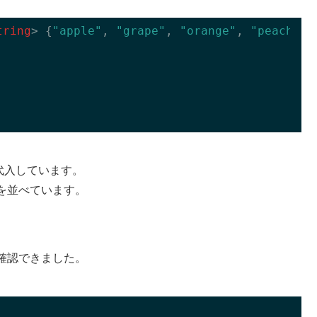
tring
> {
"apple"
, 
"grape"
, 
"orange"
, 
"peach"
};

代入しています。
を並べています。
確認できました。