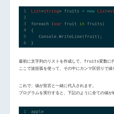
List
<
string
> fruits = 
new
List
<
s
foreach (
var
 fruit 
in
 fruits)

{

   Console.WriteLine(fruit);

fruits
最初に文字列のリストを作成して、
変数に
ここで波括弧を使って、その中にカンマ区切りで値
これで、値が宣言と一緒に代入されます。
プログラムを実行すると、下記のように全ての値が
apple
