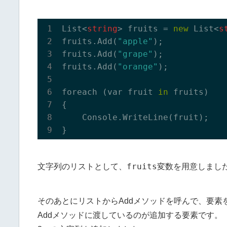
List<
string
> fruits = 
new
 List<
s
fruits.
Add(
"apple"
)
;

fruits.
Add(
"grape"
)
;

fruits.
Add(
"orange"
)
;

foreach (var fruit 
in
 fruits)

{

    Console.
WriteLine(
fruit
)
;

fruits
文字列のリストとして、
変数を用意しまし
そのあとにリストからAddメソッドを呼んで、要素
Addメソッドに渡しているのが追加する要素です。