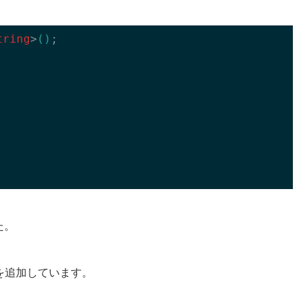
tring
>
()
;

た。
を追加しています。