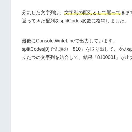
分割した文字列は、
文字列の配列として返って
きま
返ってきた配列をsplitCodes変数に格納しました。
最後にConsole.WriteLineで出力しています。
splitCodes[0]で先頭の「810」を取り出して、次のs
ふたつの文字列を結合して、結果「8100001」が