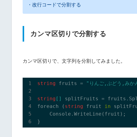
・改行コードで分割する
カンマ区切りで分割する
カンマ区切りで、文字列を分割してみました。
string
 fruits = 
"りんご,ぶどう,みか
string
[]
 splitFruits = fruits.
Sp
foreach (
string
 fruit 
in
 splitFru
    Console.
WriteLine(
fruit
)
;
