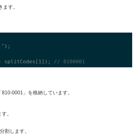
きます。
-"
)
;

+ 
splitCodes
[1])
; 
// 8100001
810-0001」を格納しています。
ます。
を分割します。