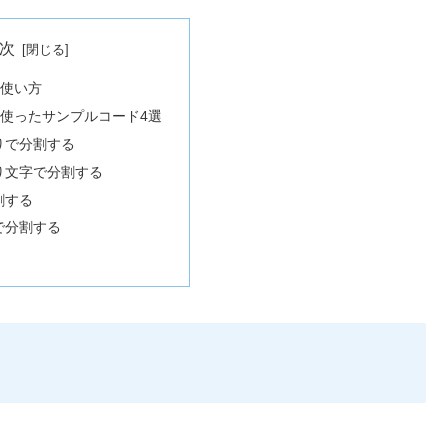
次
の使い方
ドを使ったサンプルコード4選
りで分割する
り文字で分割する
割する
で分割する