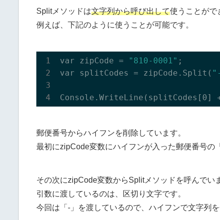
Splitメソッドは
文字列から呼び出して
使うことがで
例えば、下記のように使うことが可能です。
var zipCode = 
"810-0001"
;

var splitCodes = zipCode.
Split(
"
Console.
WriteLine(
splitCodes
[0] 
郵便番号からハイフンを削除しています。
最初にzipCode変数にハイフンが入った郵便番号の「
その次にzipCode変数からSplitメソッドを呼んでい
引数に渡しているのは、区切り文字です。
今回は「-」を渡しているので、ハイフンで文字列