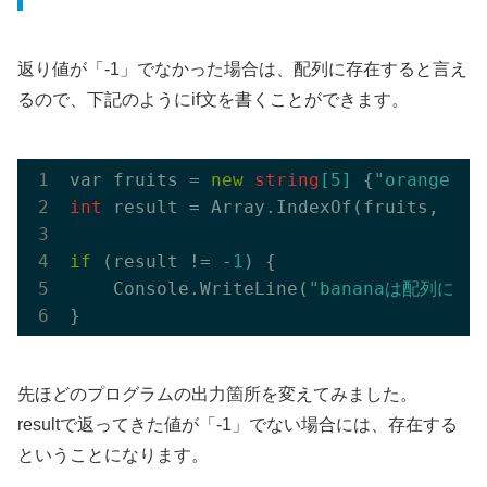
返り値が「-1」でなかった場合は、配列に存在すると言え
るので、下記のようにif文を書くことができます。
var fruits = 
new
string
[
5
]
 {
"orange"
, 
int
 result = Array.
IndexOf(
fruits
, 
"ba
if
 (result != -
1
) {

    Console.
WriteLine(
"bananaは配列に存
先ほどのプログラムの出力箇所を変えてみました。
resultで返ってきた値が「-1」でない場合には、存在する
ということになります。