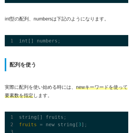
int型の配列、numbersは下記のようになります。
int[] numbers
;
配列を使う
実際に配列を使い始める時には、
newキーワードを使って
要素数を指定
します。
string[] fruits
;
fruits
 = new string[
3
]
;