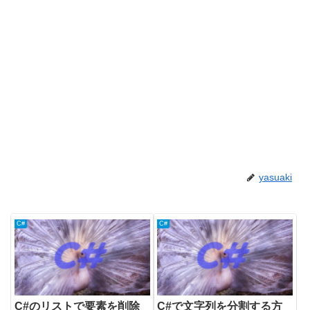
yasuaki
C#
C#
C#のリストで要素を削除
C#で文字列を分割する方