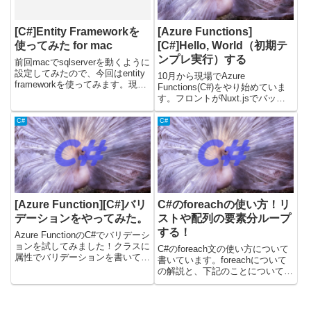
[C#]Entity Frameworkを
[Azure Functions]
使ってみた for mac
[C#]Hello, World（初期テ
ンプレ実行）する
前回macでsqlserverを動くように
設定してみたので、今回はentity
10月から現場でAzure
frameworkを使ってみます。現在
Functions(C#)をやり始めていま
お仕事でも使っていますが、Join
す。フロントがNuxt.jsでバック
とかがなんだかなーって感
エンドがAzure Functionsらしい
じ・・・コードを書くために
です。C#を任されることになる
C#
C#
Visual Stadio For M...
とは思ってもみなかったですｗ
久々にやるので家でも少しずつ学
習...
[Azure Function][C#]バリ
C#のforeachの使い方！リ
デーションをやってみた。
ストや配列の要素分ループ
する！
Azure FunctionのC#でバリデーシ
ョンを試してみました！クラスに
C#のforeach文の使い方について
属性でバリデーションを書いて、
書いています。foreachについて
Validator.TryValidateObjectを使う
の解説と、下記のことについて書
とバリデーションできました。結
いています。・breakで処理を抜
果はList<ValidationResul...
ける・continueで処理をスキップ
する・forとforeachの違い記事内