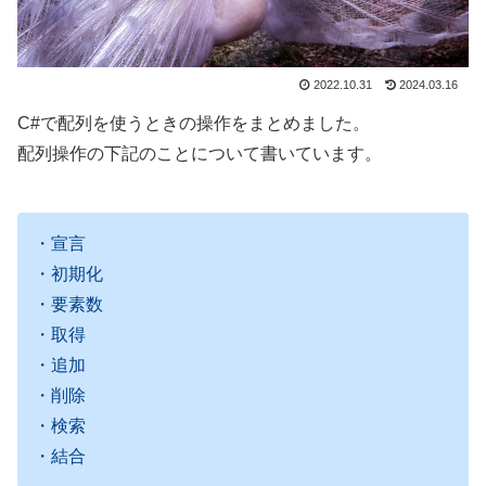
2022.10.31
2024.03.16
C#で配列を使うときの操作をまとめました。
配列操作の下記のことについて書いています。
・宣言
・初期化
・要素数
・取得
・追加
・削除
・検索
・結合