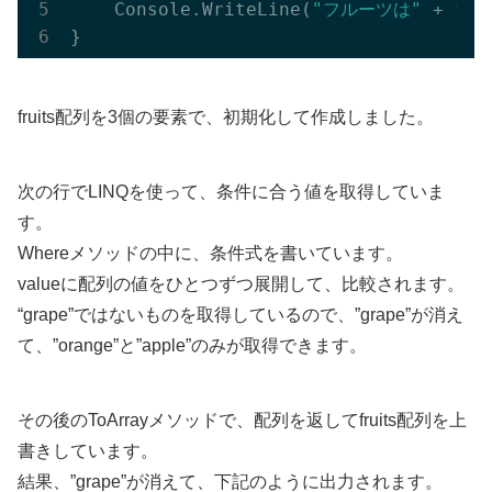
    Console.
WriteLine(
"フルーツは"
 + 
fru
fruits配列を3個の要素で、初期化して作成しました。
次の行でLINQを使って、条件に合う値を取得していま
す。
Whereメソッドの中に、条件式を書いています。
valueに配列の値をひとつずつ展開して、比較されます。
“grape”ではないものを取得しているので、”grape”が消え
て、”orange”と”apple”のみが取得できます。
その後のToArrayメソッドで、配列を返してfruits配列を上
書きしています。
結果、”grape”が消えて、下記のように出力されます。