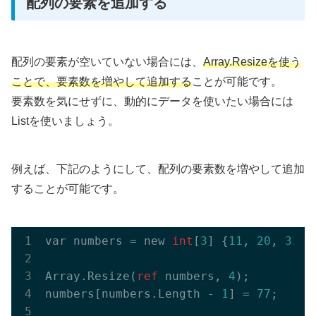
配列の要素を追加する
配列の要素が空いていない場合には、
Array.Resizeを使う
ことで、要素数を増やして追加する
ことが可能です。
要素数を気にせずに、動的にデータを使いたい場合には
Listを使いましょう。
例えば、下記のようにして、配列の要素数を増やして追加
することが可能です。
var numbers = new 
int
[
3
] {
11
, 
20
, 
33
};

Array.Resize(
ref
 numbers, 
4
);

numbers[numbers.Length - 
1
] = 
77
;
