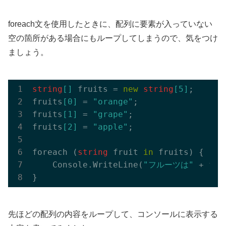
foreach文を使用したときに、配列に要素が入っていない
空の箇所がある場合にもループしてしまうので、気をつけ
ましょう。
string
[]
 fruits = 
new
string
[
5
]
;

fruits
[
0
]
 = 
"orange"
;

fruits
[
1
]
 = 
"grape"
;

fruits
[
2
]
 = 
"apple"
;

foreach (
string
 fruit 
in
 fruits) {

    Console.
WriteLine(
"フルーツは"
 + 
fru
先ほどの配列の内容をループして、コンソールに表示する