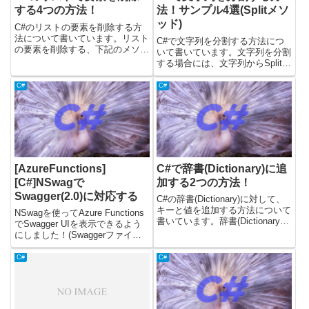
する4つの方法！
法！サンプル4選(Splitメソ
ッド)
C#のリストの要素を削除する方
法について書いています。リスト
C#で文字列を分割する方法につ
の要素を削除する、下記のメソッ
いて書いています。文字列を分割
ドについて解説しました。・
する場合には、文字列からSplitメ
Removeメソッド・RemoveAtメ
ソッドを呼んで分割すると良いで
ソッド・RemoveRangeメソッ
す。最初に簡単に解説して、その
C#
C#
ド・Clearメソッド載せているコ
後に4つのサンプルコードを使っ
ードについては...
て解説しています。載せているコ
ードについては、.Net...
[AzureFunctions]
C#で辞書(Dictionary)に追
[C#]NSwagで
加する2つの方法！
Swagger(2.0)に対応する
C#の辞書(Dictionary)に対して、
キーと値を追加する方法について
NSwagを使ってAzure Functions
書いています。辞書(Dictionary)
でSwagger UIを表示できるよう
に対して、新しくキーと値を追加
にしました！(Swaggerファイル
したい場合は、下記のどちらかの
の書き出しも)OpenApi3.0も対応
メソッドを使うことができま
しているしAPI Managementで管
C#
C#
す。・Addメソッド・TryAddメ
理してもいいのでは。と思ったけ
ソ...
ど、ど...