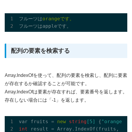
フルーツは
配列の要素を検索する
Array.IndexOfを使って、配列の要素を検索し、配列に要素
が存在するか確認することが可能です。
Array.IndexOfは要素が存在すれば、要素番号を返します。
存在しない場合には「-1」を返します。
var fruits = 
new
string
[
5
]
 {
"orange"
, 
int
 result = Array.
IndexOf(
fruits
, 
"ba