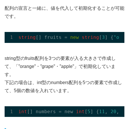
配列の宣言と一緒に、値を代入して初期化することが可能
です。
string
[] fruits = 
new
string
[
3
] {
"oran
string型のfruits配列を3つの要素が入る大きさで作成し
て、「”orange”・”grape”・”apple”」で初期化していま
す。
下記の場合は、int型のnumbers配列を5つの要素で作成し
て、5個の数値を入れています。
int
[] numbers = new 
int
[
5
] {
11
, 
20
, 
33