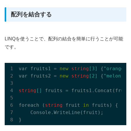
配列を結合する
LINQを使うことで、配列の結合を簡単に行うことが可能
です。
var fruits1 = 
new
string
[
3
]
 {
"orange"
,
var fruits2 = 
new
string
[
2
]
 {
"melon"
, 
string
[]
 fruits = fruits1.
Concat(
fruit
foreach (
string
 fruit 
in
 fruits) {

    Console.
WriteLine(
fruit
)
;
