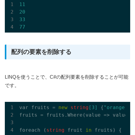
11
20
33
77
配列の要素を削除する
LINQを使うことで、C#の配列要素を削除することが可能
です。
var fruits = 
new
string
[
3
]
 {
"orange"
, 
fruits = fruits.
Where(
value
 => 
value
 !
foreach (
string
 fruit 
in
 fruits) {
