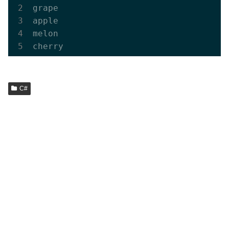
grape

apple

melon

C#