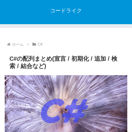
コードライク
ホーム
C#
C#の配列まとめ(宣言 / 初期化 / 追加 / 検
索 / 結合など)