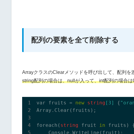
配列の要素を全て削除する
ArrayクラスのClearメソッドを呼び出して、配
string配列の場合は、nullが入って、int配列の場合は
var fruits = 
new
string
[
3
]
 {
"ora
Array.
Clear(
fruits
)
;

foreach(
string
 fruit 
in
 fruits) {
    Console.
WriteLine(
fruit
)
;
