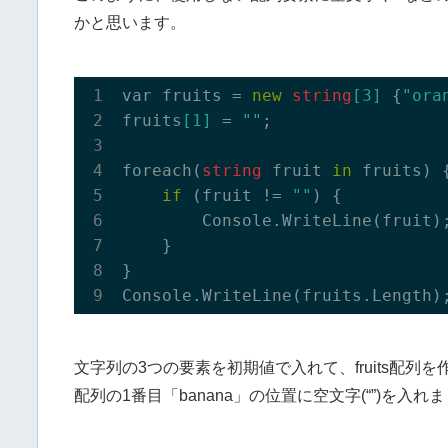
かと思います。
var fruits = 
new
string
[
3
]
 {
"ora
fruits
[
1
]
 = 
""
;

foreach(
string
 fruit 
in
 fruits) {
if
 (fruit != 
""
) {

        Console.
WriteLine(
fruit
)
    }

}

Console.
WriteLine(
fruits
.Length)
文字列の3つの要素を初期値で入れて、fruits配列
配列の1番目「banana」の位置に空文字(“”)を入