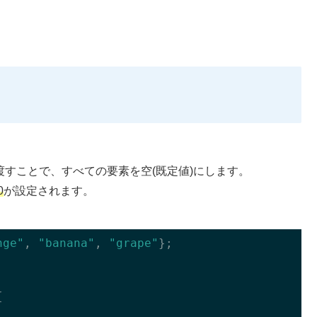
列を渡すことで、すべての要素を空(既定値)にします。
0
が設定されます。
nge"
, 
"banana"
, 
"grape"
};


