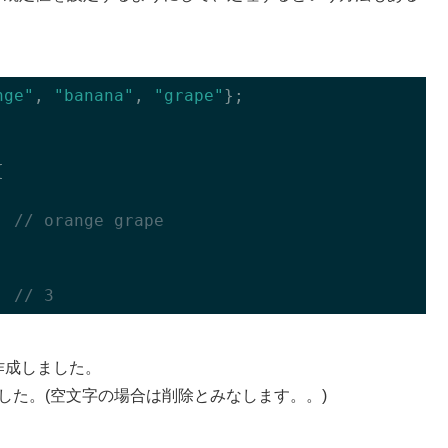
nge"
, 
"banana"
, 
"grape"
};



; 
// orange grape
; 
// 3
を作成しました。
れました。(空文字の場合は削除とみなします。。)