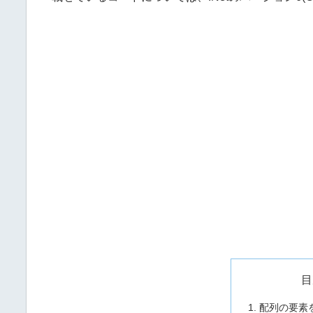
目
配列の要素