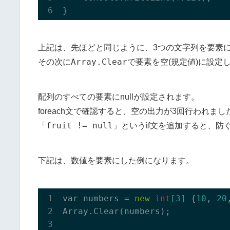
上記は、先ほどと同じように、3つの文字列を要素
Array.Clear
その次に
で要素を空(規定値)に設定
配列のすべての要素にnullが設定されます。
foreach文で確認すると、空の出力が3回行われまし
fruit != null
「
」というif文を追加すると、防
下記は、数値を要素にした例になります。
var numbers = 
new
int
[
3
]
 {
10
, 
20
Array.
Clear(
numbers
)
;
