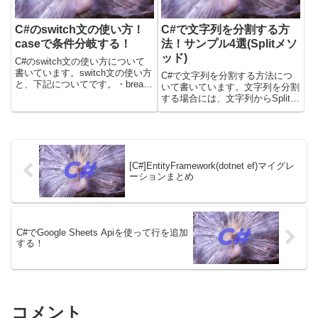
C#のswitch文の使い方！
C#で文字列を分割する方
caseで条件分岐する！
法！サンプル4選(Splitメソ
ッド)
C#のswitch文の使い方について
書いています。switch文の使い方
C#で文字列を分割する方法につ
と、下記についてです。・break
いて書いています。文字列を分割
について・defaultについて・goto
する場合には、文字列からSplitメ
caseで複数条件を実行する記事
ソッドを呼んで分割すると良いで
内のサンプルコードについて
す。最初に簡単に解説して、その
は、.Netのバージョン6(C#...
後に4つのサンプルコードを使っ
て解説しています。載せているコ
ードについては、.Net...
[C#]EntityFramework(dotnet ef)マイグレ
ーションまとめ
C#でGoogle Sheets Apiを使って行を追加
する！
コメント