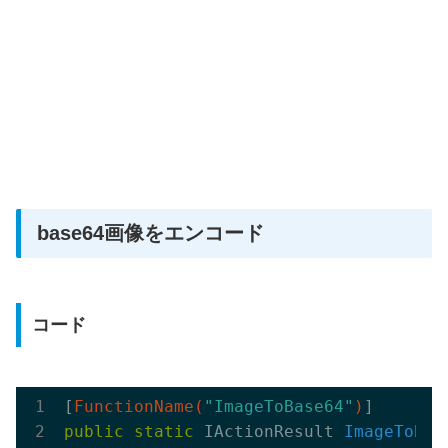
base64画像をエンコード
コード
[
FunctionName(
"ImageToBase64"
)
public
static
 IActionResult 
ImageToBas