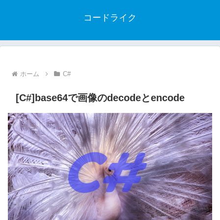
コードライク
ホーム
C#
[C#]base64で画像のdecodeとencode