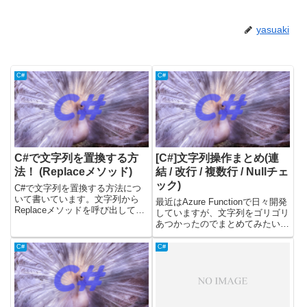
yasuaki
C#
C#
C#で文字列を置換する方
[C#]文字列操作まとめ(連
法！ (Replaceメソッド)
結 / 改行 / 複数行 / Nullチェ
ック)
C#で文字列を置換する方法につ
いて書いています。文字列から
最近はAzure Functionで日々開発
Replaceメソッドを呼び出して使
していますが、文字列をゴリゴリ
うことで、置換することができま
あつかったのでまとめてみたいと
す。載せているコードについて
思います！文字列連結他の言語と
は、.Netのバージョン6(C#のバー
同様に「+」で連結できます。var
C#
C#
ジョン10)で確認しました。
fruits = "apple,";fruits = fruits +...
Replaceメソッド...