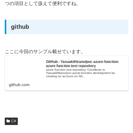
つの項目として扱えて便利ですね。
github
ここに今回のサンプル載せています。
GitHub - YasuakiHirano/poc-azure-function:
azure function test repository
azure function test repository. Contribute to
YasuakiHirano/poc-azure-function development by
creating an account on Git...
github.com
C#