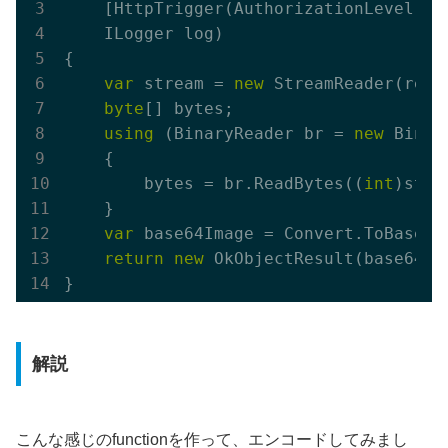
    [HttpTrigger(AuthorizationLevel.Fu
    ILogger log)
{

var
 stream = 
new
 StreamReader(req.
byte
[] bytes;

using
 (BinaryReader br = 
new
 Binar
    {

        bytes = br.ReadBytes((
int
)stre
    }

var
 base64Image = Convert.ToBase64S
return
new
 OkObjectResult(base64Ima
解説
こんな感じのfunctionを作って、エンコードしてみまし