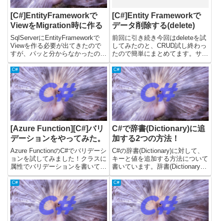
[C#]EntityFrameworkで
[C#]Entity Frameworkで
ViewをMigration時に作る
データ削除する(delete)
SqlServerにEntityFrameworkで
前回に引き続き今回はdeleteを試
Viewを作る必要が出てきたので
してみたのと、CRUD試し終わっ
すが、パッと分からなかったので
たので簡単にまとめてます。サン
いろいろ調べてみました。
プルコードpublic static
EntityFrameworkではマイグレー
IActionResult Delete(
C#
C#
ションファイルを作るコマンドを
HttpRequest req, long Id, ILog...
実行すると、Migratio...
[Azure Function][C#]バリ
C#で辞書(Dictionary)に追
デーションをやってみた。
加する2つの方法！
Azure FunctionのC#でバリデーシ
C#の辞書(Dictionary)に対して、
ョンを試してみました！クラスに
キーと値を追加する方法について
属性でバリデーションを書いて、
書いています。辞書(Dictionary)
Validator.TryValidateObjectを使う
に対して、新しくキーと値を追加
とバリデーションできました。結
したい場合は、下記のどちらかの
C#
C#
果はList<ValidationResul...
メソッドを使うことができま
す。・Addメソッド・TryAddメ
ソ...