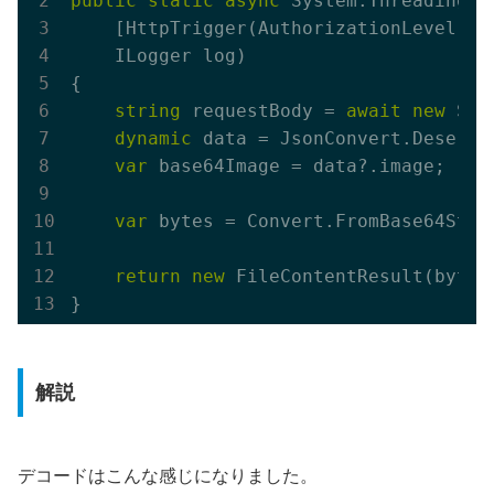
public
static
async
 System.Threading.T
    [HttpTrigger(AuthorizationLevel.Fu
    ILogger log)
{

string
 requestBody = 
await
new
 Str
dynamic
 data = JsonConvert.Deseria
var
 base64Image = data?.image;

var
 bytes = Convert.FromBase64Stri
return
new
 FileContentResult(bytes
解説
デコードはこんな感じになりました。