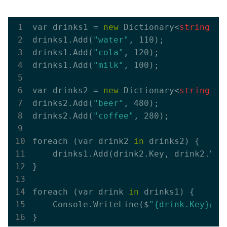
var drinks1 = 
new
 Dictionary<
string
, 
i
drinks1.
Add(
"water"
, 110)
;

drinks1.
Add(
"cola"
, 120)
;

drinks1.
Add(
"milk"
, 100)
;

var drinks2 = 
new
 Dictionary<
string
, 
i
drinks2.
Add(
"beer"
, 480)
;

drinks2.
Add(
"coffee"
, 280)
;

foreach (var drink2 
in
 drinks2) {

    drinks1.
Add(
drink2
.Key, 
drink2
.Val
}

foreach (var drink 
in
 drinks1) {

    Console.
WriteLine($
"{drink.Key}は{