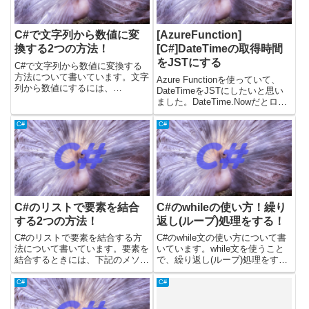
C#で文字列から数値に変
[AzureFunction]
換する2つの方法！
[C#]DateTimeの取得時間
をJSTにする
C#で文字列から数値に変換する
方法について書いています。文字
Azure Functionを使っていて、
列から数値にするには、
DateTimeをJSTにしたいと思い
Int16/Int32/Int64から下記のメソ
ました。DateTime.Nowだとロー
ッドを使うことができます。・
カル時間らしいので、Functions
Parseメソッドを使う・TryParse
を置いたサーバー時間になります
C#
C#
メソッドを使うParseメソッドを
よねきっと。TimeZoneInfoが使
使う文...
えずエラーm...
C#のリストで要素を結合
C#のwhileの使い方！繰り
する2つの方法！
返し(ループ)処理をする！
C#のリストで要素を結合する方
C#のwhile文の使い方について書
法について書いています。要素を
いています。while文を使うこと
結合するときには、下記のメソッ
で、繰り返し(ループ)処理をする
ドをリストから呼び出して、結合
ことができます。記事内のサンプ
することができます。・Concat
ルコードについては、.Netのバー
C#
C#
メソッド・AddRangeメソッド載
ジョン6(C#のバージョン10)で確
せているコードについては、.Net
認しました。whileの使い方C#の