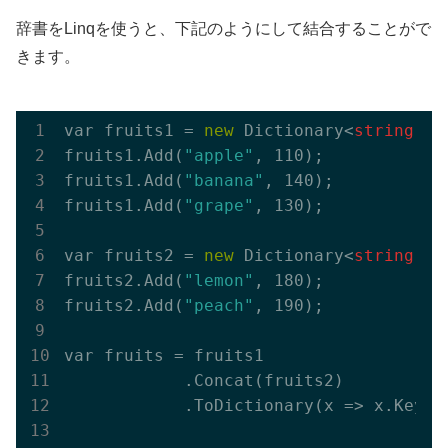
辞書をLinqを使うと、下記のようにして結合することがで
きます。
var fruits1 = 
new
 Dictionary<
string
, 
i
fruits1.
Add(
"apple"
, 110)
;

fruits1.
Add(
"banana"
, 140)
;

fruits1.
Add(
"grape"
, 130)
;

var fruits2 = 
new
 Dictionary<
string
, 
i
fruits2.
Add(
"lemon"
, 180)
;

fruits2.
Add(
"peach"
, 190)
;

var fruits = fruits1

            .
Concat(
fruits2
)
            .
ToDictionary(
x
 => 
x
.Key, 