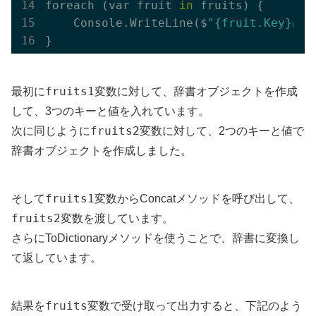
foreach (var fruit 
in
 fruits) {

    Console.
WriteLine($
"{fruit.Key}は{
fruits1
最初に
変数に対して、辞書オブジェクトを作成
して、3つのキーと値を入れています。
fruits2
次に同じように
変数に対して、2つのキーと値で
辞書オブジェクトを作成しました。
fruits1
そして
変数からConcatメソッドを呼び出して、
fruits2
変数を渡しています。
さらにToDictionaryメソッドを使うことで、辞書に変換し
て返しています。
fruits
結果を
変数で受け取って出力すると、下記のよう