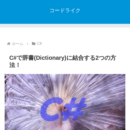
コードライク
ホーム
C#
C#で辞書(Dictionary)に結合する2つの方
法！