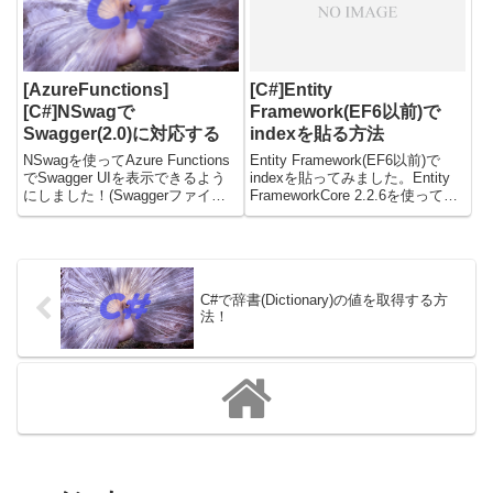
のバージョン6(...
w...
[AzureFunctions]
[C#]Entity
[C#]NSwagで
Framework(EF6以前)で
Swagger(2.0)に対応する
indexを貼る方法
NSwagを使ってAzure Functions
Entity Framework(EF6以前)で
でSwagger UIを表示できるよう
indexを貼ってみました。Entity
にしました！(Swaggerファイル
FrameworkCore 2.2.6を使ってい
の書き出しも)OpenApi3.0も対応
て、migrationに直接書く方法で
しているしAPI Managementで管
作成しました。下記が手順になり
理してもいいのでは。と思ったけ
ます。Migrationファイルへ...
ど、ど...
C#で辞書(Dictionary)の値を取得する方
法！