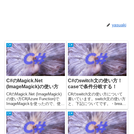
yasuaki
C#
C#
C#のMagick.Net
C#のswitch文の使い方！
(ImageMagick)の使い方
caseで条件分岐する！
C#のMagick.Net (ImageMagick)
C#のswitch文の使い方について
の使い方C#(Azure Function)で
書いています。switch文の使い方
ImageMagickを使ったので、使い
と、下記についてです。・break
方や発生したエラー・サンプルコ
について・defaultについて・goto
ードを記載しています。「画像を
caseで複数条件を実行する記事
C#
C#
縮小した後に拡大して、画像の容
内のサンプルコードについて
量を減らす...
は、.Netのバージョン6(C#...