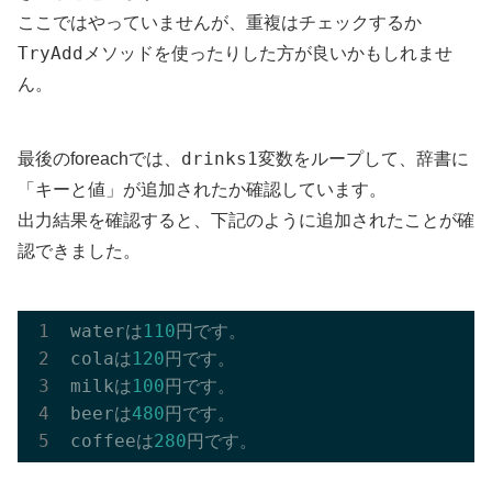
ここではやっていませんが、重複はチェックするか
TryAdd
メソッドを使ったりした方が良いかもしれませ
ん。
drinks1
最後のforeachでは、
変数をループして、辞書に
「キーと値」が追加されたか確認しています。
出力結果を確認すると、下記のように追加されたことが確
認できました。
waterは
110
円です。

colaは
120
円です。

milkは
100
円です。

beerは
480
円です。

coffeeは
280