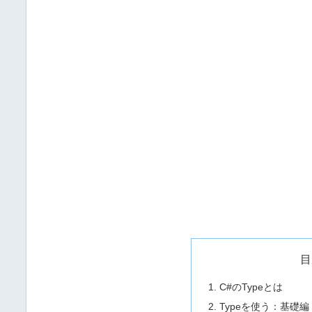
目
C#のTypeとは
Typeを使う：基礎編