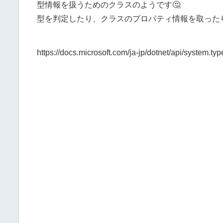
型情報を扱うためのクラスのようです🤔
型を判定したり、クラスのプロパティ情報を取った
https://docs.microsoft.com/ja-jp/dotnet/api/system.t