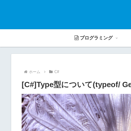
プログラミング
ホーム
C#
[C#]Type型について(typeof/ G