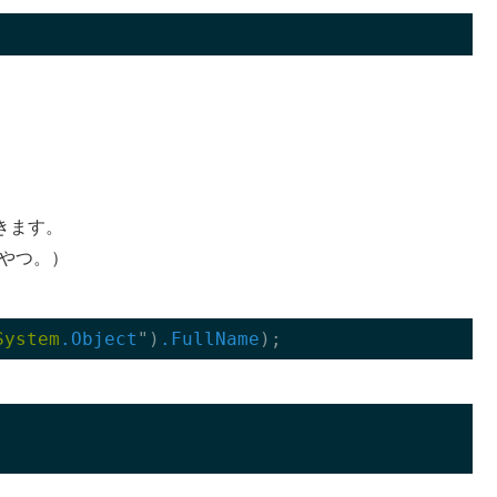
できます。
れるやつ。）
System
.Object
")
.FullName