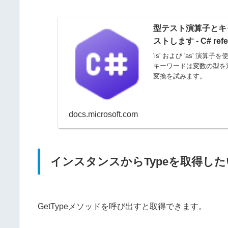
型テスト演算子とキ
ストします - C# refe
'is' および 'as' 演
キーワードは変数の型を返
変換を試みます。
docs.microsoft.com
インスタンスからTypeを取得し
GetTypeメソッドを呼び出すと取得できます。