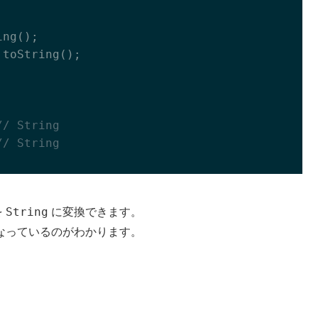
ng();

.toString();

// String
// String
String
を
に変換できます。
なっているのがわかります。