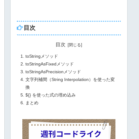
目次
目次
toStringメソッド
toStringAsFixedメソッド
toStringAsPrecisionメソッド
文字列補間（String Interpolation）を使った変
換
${} を使った式の埋め込み
まとめ