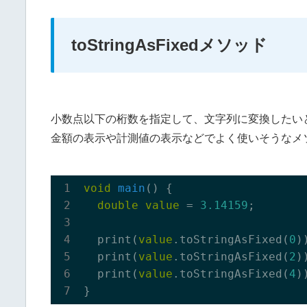
toStringAsFixedメソッド
小数点以下の桁数を指定して、文字列に変換したい
金額の表示や計測値の表示などでよく使いそうなメ
void
main
(
)
 {

double
value
 = 
3.14159
;

  print(
value
.toStringAsFixed(
0
)
  print(
value
.toStringAsFixed(
2
)
  print(
value
.toStringAsFixed(
4
)