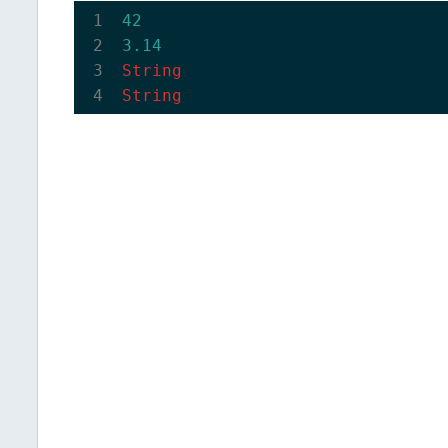
42
3.14
String
String