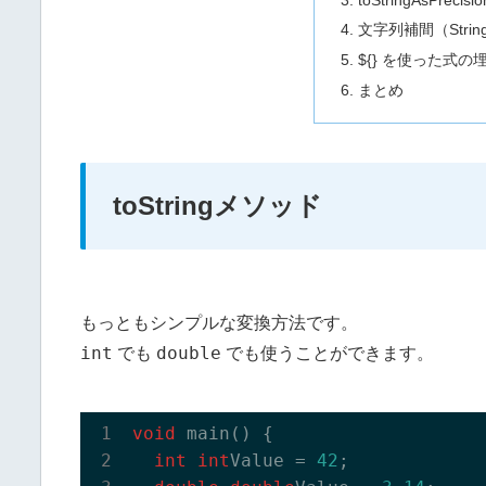
文字列補間（String
${} を使った式の
まとめ
toStringメソッド
もっともシンプルな変換方法です。
int
double
でも
でも使うことができます。
void
 main() {

int
int
Value = 
42
;
