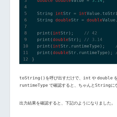
double
double
Value = 
3.14
;

  String 
int
Str = 
int
Value.toStri
  String 
double
Str = 
double
Value
  print(
int
Str);    
// 42
  print(
double
Str); 
// 3.14
  print(
int
Str.runtimeType);    
  print(
double
Str.runtimeType); 
toString()
int
double
を呼び出すだけで、
や
runtimeType
String
で確認すると、ちゃんと
に
出力結果を確認すると、下記のようになりました。