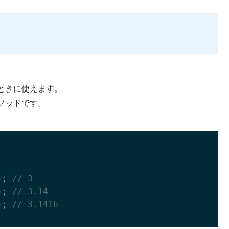
ときに使えます。
ソッドです。
); 
// 3
); 
// 3.14
); 
// 3.1416