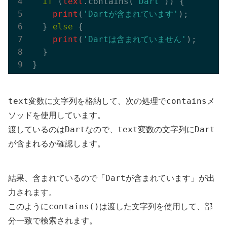
if
 (
text
.contains(
'Dart'
)) {

print
(
'Dartが含まれています'
);

  } 
else
 {

print
(
'Dartは含まれていません'
);

  }

text
contains
変数に文字列を格納して、次の処理で
メ
ソッドを使用しています。
Dart
text
Dart
渡しているのは
なので、
変数の文字列に
が含まれるか確認します。
Dartが含まれています
結果、含まれているので「
」が出
力されます。
contains()
このように
は渡した文字列を使用して、部
分一致で検索されます。