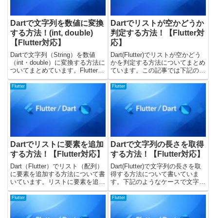
Dartで文字列を数値に変換
Dartでリストが空かどうか
する方法！(int, double)
判定する方法！【Flutter対
【Flutter対応】
応】
Dartで文字列（String）を数値
Dart(Flutter)でリストが空かどう
（int・double）に変換する方法に
かを判定する方法についてまとめ
ついてまとめています。Flutterで
ています。この記事では下記の内
ユーザー入力を受け取ったり、
容を確認してみました。isEmpty
APIレスポンスを処理したりする
を使った判定isNotEmpty を使っ
Flutter
Flutter
場面でよく使うので、一度確認し
た判定length == 0 を使った判定
ておくと良いかと思います。この
（非推奨）nul...
記事...
Dartでリストに要素を追加
Dartで文字列の長さを取得
する方法！【Flutter対応】
する方法！【Flutter対応】
Dart（Flutter）でリスト（配列）
Dart(Flutter)で文字列の長さを取
に要素を追加する方法について書
得する方法について書いていま
いています。リストに要素を追加
す。下記のようなケースで文字列
する処理を書くのは、例えば次の
の長さを取得したいときがありま
ようなケースです。ボタンを押し
す。入力フォームで文字数制限を
Flutter
Flutter
たらリストにデータを追加したい
かけたいパスワードの長さをチェ
APIから取得したデータをリスト
ックしたいUI上で文字数カウント