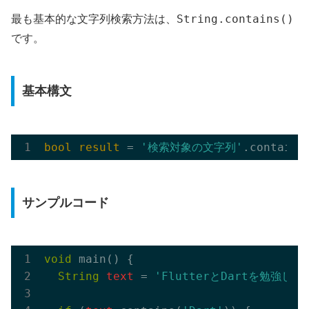
String.contains()
最も基本的な文字列検索方法は、
です。
基本構文
bool result
 = 
'検索対象の文字列'
.contains
サンプルコード
void
 main() {

String
text
 = 
'FlutterとDartを勉強し