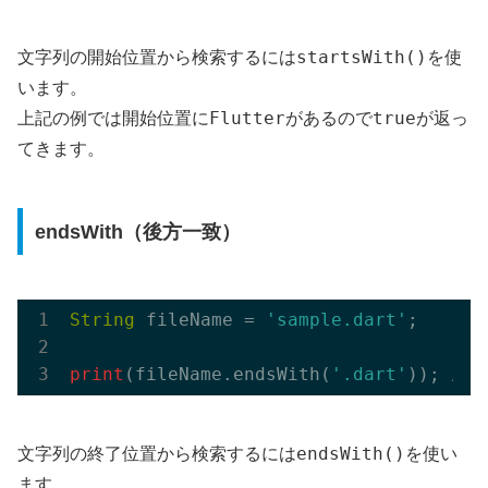
startsWith()
文字列の開始位置から検索するには
を使
います。
Flutter
true
上記の例では開始位置に
があるので
が返っ
てきます。
endsWith（後方一致）
String
 fileName = 
'sample.dart'
;

print
(fileName.endsWith(
'.dart'
)); 
// 
endsWith()
文字列の終了位置から検索するには
を使い
ます。