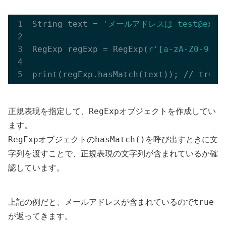
String text = 
'メールアドレスは test@examp
RegExp regExp = RegExp(
r'[a-zA-Z0-9._%
RegExp
正規表現を指定して、
オブジェクトを作成してい
ます。
RegExp
hasMatch()
オブジェクトの
を呼び出すときに文
字列を渡すことで、正規表現の文字列が含まれているか確
認しています。
true
上記の例だと、メールアドレスが含まれているので
が返ってきます。