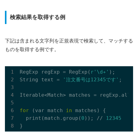
検索結果を取得する例
下記は含まれる文字列を正規表現で検索して、マッチする
ものを取得する例です。
RegExp regExp = RegExp(
r'\d+'
);

String text = 
'注文番号は12345です'
;

Iterable<Match> matches = regExp.allMat
for
 (var match 
in
 matches) {

  print(match.group(
0
)); // 
12345