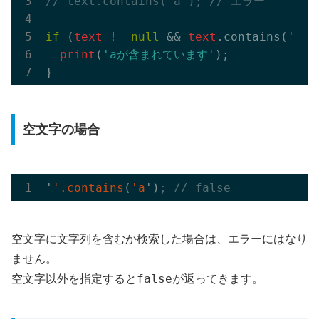
// text.contains('a'); // エラー
if
 (
text
 != 
null
 && 
text
.contains(
'a'
)
print
(
'aが含まれています'
);

空文字の場合
'
'.contains
(
'a
')
; // false
空文字に文字列を含むか検索した場合は、エラーにはなり
ません。
false
空文字以外を指定すると
が返ってきます。