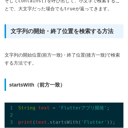
contains()
そして
を呼び出して、小文字で検索するこ
true
とで、大文字だった場合でも
が返ってきます。
文字列の開始・終了位置を検索する方法
文字列の開始位置(前方一致)・終了位置(後方一致)で検索
する方法です。
startsWith（前方一致）
String
text
 = 
'Flutterアプリ開発'
;

print
(
text
.startsWith(
'Flutter'
)); 
// 