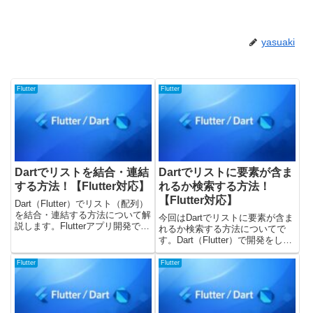
yasuaki
Flutter
Flutter
Dartでリストを結合・連結
Dartでリストに要素が含ま
する方法！【Flutter対応】
れるか検索する方法！
【Flutter対応】
Dart（Flutter）でリスト（配列）
を結合・連結する方法について解
今回はDartでリストに要素が含ま
説します。Flutterアプリ開発で
れるか検索する方法についてで
は、複数のリストをまとめたい場
す。Dart（Flutter）で開発をして
面がよくあります。例えば、API
いると、「このリストに特定の値
のレスポンスを結合したり、ペー
が含まれているか調べたい」とい
Flutter
Flutter
ジングしたデータをリストに追加
う場面はよくあります。例えば、
したりする...
次のようなケースです。Todoリ
ストに同じ項目...