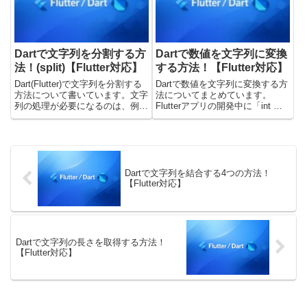
に格納したい入力...
を表示したいバリ...
Dartで文字列を分割する方
Dartで数値を文字列に変換
法！(split)【Flutter対応】
する方法！【Flutter対応】
Dart(Flutter)で文字列を分割する
Dartで数値を文字列に変換する方
方法について書いています。文字
法についてまとめています。
列の処理が必要になるのは、例え
Flutterアプリの開発中に「int や
ば、次のようなケースです。カン
double を String に変換したい」
マ区切りの文字列を配列（List）
と思う場面はよくあるかと思いま
に変換したいURLやファイルパス
す。この記事では代表的な変換方
を分解したい入力フォームの値を
法を実際のコードと実行結果を
分割して処...
セ...
Dartで文字列を結合する4つの方法！
【Flutter対応】
Dartで文字列の長さを取得する方法！
【Flutter対応】