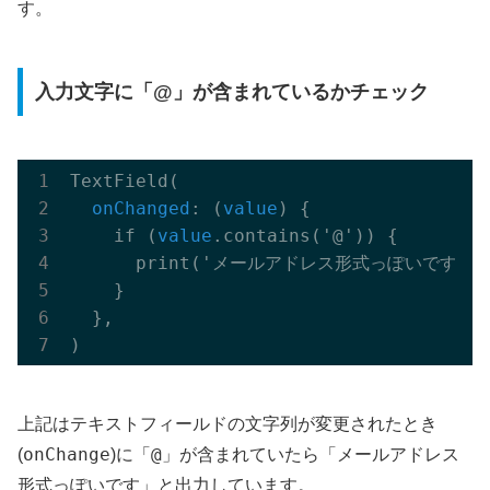
す。
入力文字に「@」が含まれているかチェック
TextField(

onChanged
: (
value
) {

    if (
value
.contains('@')) {

      print('メールアドレス形式っぽいです')
;
    }

  },

上記はテキストフィールドの文字列が変更されたとき
onChange
@
メールアドレス
(
)に「
」が含まれていたら「
形式っぽいです
」と出力しています。