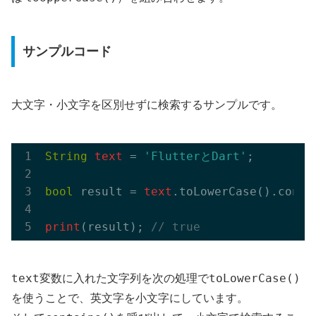
サンプルコード
大文字・小文字を区別せずに検索するサンプルです。
String
text
 = 
'FlutterとDart'
;

bool
 result = 
text
.toLowerCase().conta
print
(result); 
// true
text
toLowerCase()
変数に入れた文字列を次の処理で
を使うことで、英文字を小文字にしています。