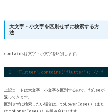
大文字・小文字を区別せずに検索する方
法
contains
は文字・小文字を区別します。
'Flutter
'.contains
(
'flutter
')
; // fals
false
上記コードは大文字・小文字を区別するので、
が
返ってきます。
toLowerCase()
区別せずに検索したい場合は、
（また
toUpperCase()
は
）を組み合わせます。