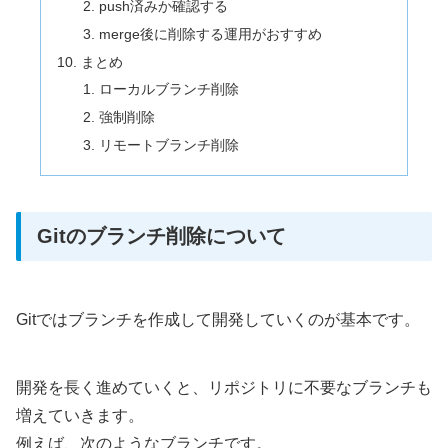
push済みか確認する
merge後に削除する運用がおすすめ
まとめ
ローカルブランチ削除
強制削除
リモートブランチ削除
Gitのブランチ削除について
Gitではブランチを作成して開発していくのが基本です。
開発を長く進めていくと、リポジトリに不要なブランチも
増えていきます。
例えば、次のようなブランチです。