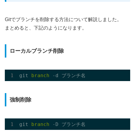
Gitでブランチを削除する方法について解説しました。
まとめると、下記のようになります。
ローカルブランチ削除
git 
branch 
強制削除
git 
branch 