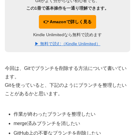
Gitがよく分からない初心者でも、
この1冊で基本操作を一通り理解できます。
👉 Amazonで詳しく見る
Kindle Unlimitedなら無料で読めます
▶ 無料で読む（Kindle Unlimited）
今回は、Gitでブランチを削除する方法について書いてい
ます。
Gitを使っていると、下記のようにブランチを整理したい
ことがあるかと思います。
作業が終わったブランチを整理したい
merge済みブランチを消したい
GitHub上の不要なブランチを削除したい