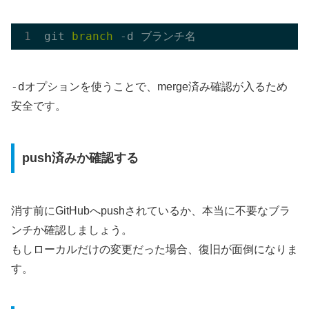
git 
branch 
-d
オプションを使うことで、merge済み確認が入るため
安全です。
push済みか確認する
消す前にGitHubへpushされているか、本当に不要なブラ
ンチか確認しましょう。
もしローカルだけの変更だった場合、復旧が面倒になりま
す。