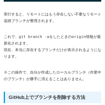
実行すると、リモートにはもう存在しない不要なリモート
追跡ブランチが整理されます。
git branch -a
origin
これで、
をしたときの
情報が最
新化されます。
現在、本当に存在するブランチだけが表示されるようにな
ります。
※この操作で、自分が作成したローカルブランチ（作業中
のブランチ）が勝手に消えることはありません。
GitHub上でブランチを削除する方法