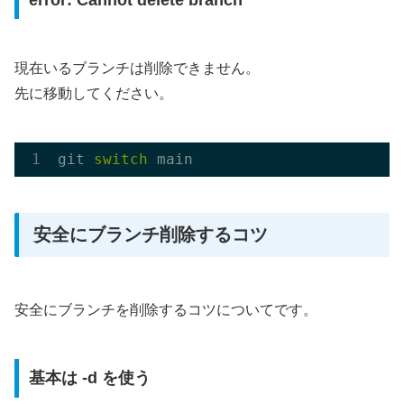
現在いるブランチは削除できません。
先に移動してください。
git 
switch 
安全にブランチ削除するコツ
安全にブランチを削除するコツについてです。
基本は -d を使う