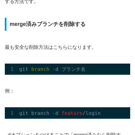
する方法です。
merge済みブランチを削除する
最も安全な削除方法はこちらになります。
git 
branch 
例：
git branch -d 
feature
-d
オプションをつけることで「merge済みなら削除す