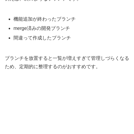
機能追加が終わったブランチ
merge済みの開発ブランチ
間違って作成したブランチ
ブランチを放置すると一覧が増えすぎて管理しづらくなる
ため、定期的に整理するのがおすすめです。