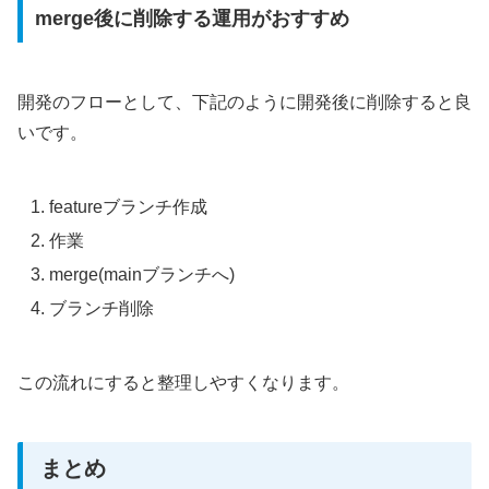
merge後に削除する運用がおすすめ
開発のフローとして、下記のように開発後に削除すると良
いです。
featureブランチ作成
作業
merge(mainブランチへ)
ブランチ削除
この流れにすると整理しやすくなります。
まとめ