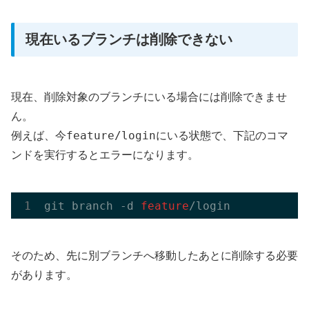
現在いるブランチは削除できない
現在、削除対象のブランチにいる場合には削除できませ
ん。
feature/login
例えば、今
にいる状態で、下記のコマ
ンドを実行するとエラーになります。
git branch -d 
feature
そのため、先に別ブランチへ移動したあとに削除する必要
があります。