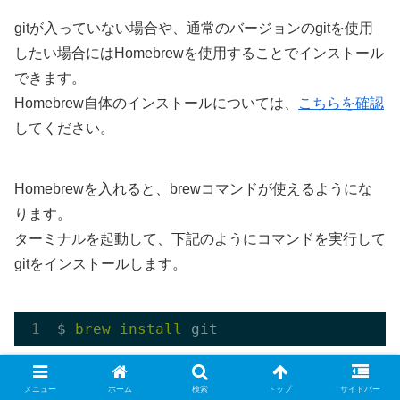
gitが入っていない場合や、通常のバージョンのgitを使用
したい場合にはHomebrewを使用することでインストール
できます。
Homebrew自体のインストールについては、
こちらを確認
してください。
Homebrewを入れると、brewコマンドが使えるようにな
ります。
ターミナルを起動して、下記のようにコマンドを実行して
gitをインストールします。
$ 
brew 
install 
メニュー
ホーム
検索
トップ
サイドバー
インストールを実行すると、下記のようにインストールが