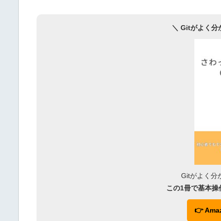
＼ Gitがよく
Gitがよく
この1冊で基本操
👉 Am