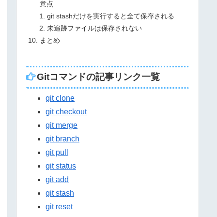
意点
git stashだけを実行すると全て保存される
未追跡ファイルは保存されない
まとめ
Gitコマンドの記事リンク一覧
git clone
git checkout
git merge
git branch
git pull
git status
git add
git stash
git reset