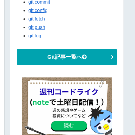
git commit
git config
git fetch
git push
git log
Git記事一覧へ