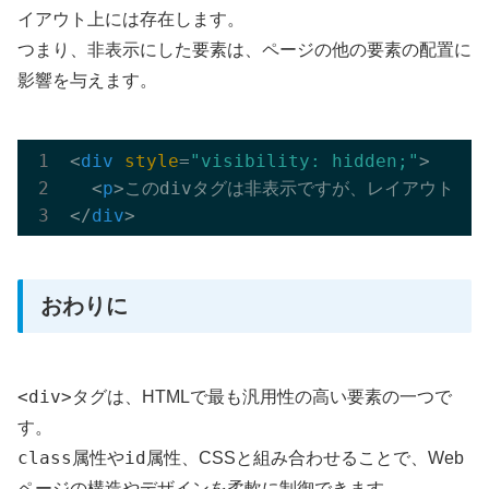
イアウト上には存在します。
つまり、非表示にした要素は、ページの他の要素の配置に
影響を与えます。
<
div
style
=
"visibility: hidden;"
>
<
p
>
このdivタグは非表示ですが、レイアウトに
</
div
>
おわりに
<div>
タグは、HTMLで最も汎用性の高い要素の一つで
す。
class
id
属性や
属性、CSSと組み合わせることで、Web
ページの構造やデザインを柔軟に制御できます。