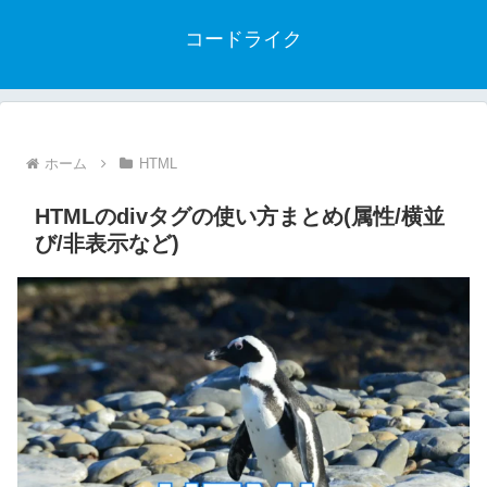
コードライク
ホーム
HTML
HTMLのdivタグの使い方まとめ(属性/横並
び/非表示など)