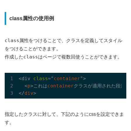
class属性の使用例
class
属性をつけることで、クラスを定義してスタイル
をつけることができます。
class
作成した
はページで複数回使うことができます。
<div 
class
="
container
">

  <
p
>これは
container
クラスが適用された段落で
</
div
指定したクラスに対して、下記のようにcssを設定できま
す。