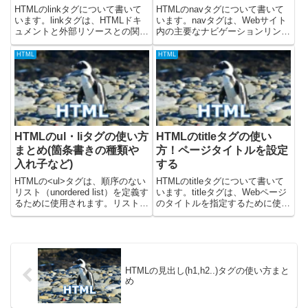
HTMLのlinkタグについて書いて
HTMLのnavタグについて書いて
います。linkタグは、HTMLドキ
います。navタグは、Webサイト
ュメントと外部リソースとの関係
内の主要なナビゲーションリンク
性を定義するために使用され、
をマークアップするために使用さ
<head>タグ内に配置されます。
れます。これは、ヘッダーのグロ
HTML
HTML
主にCSSファイル（スタイルシ
ーバルナビゲーション、サイドバ
ート）やファビコン（favicon）
ーのローカルナビゲーション、フ
を読み込ん...
ッターの補足的なナビゲ...
HTMLのul・liタグの使い方
HTMLのtitleタグの使い
まとめ(箇条書きの種類や
方！ページタイトルを設定
入れ子など)
する
HTMLの<ul>タグは、順序のない
HTMLのtitleタグについて書いて
リスト（unordered list）を定義す
います。titleタグは、Webページ
るために使用されます。リスト内
のタイトルを指定するために使用
の各項目は<li>(list item) タグで
され、<head>タグ内に記述しま
マークアップされ、デフォルトで
す。titleタグの内容は、ブラウザ
は各項目の先頭に黒丸（●）など
のタブやウィンドウのタイトルバ
の箇条書きマークが表...
ーに表示されるだけでなく、検索
エン...
HTMLの見出し(h1,h2..)タグの使い方まと
め