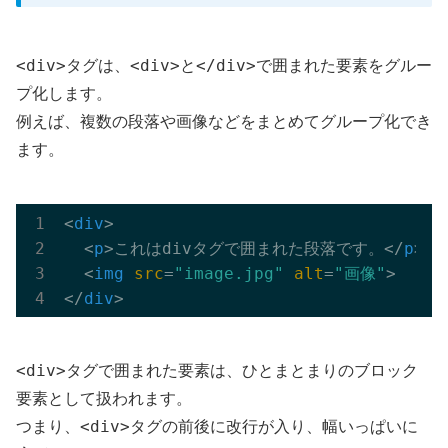
<div>
<div>
</div>
タグは、
と
で囲まれた要素をグルー
プ化します。
例えば、複数の段落や画像などをまとめてグループ化でき
ます。
<
div
>
<
p
>
これはdivタグで囲まれた段落です。
</
p
>
<
img
src
=
"image.jpg"
alt
=
"画像"
>
</
div
>
<div>
タグで囲まれた要素は、ひとまとまりのブロック
要素として扱われます。
<div>
つまり、
タグの前後に改行が入り、幅いっぱいに