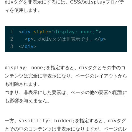
div
display
タグを非表示にするには、CSSの
プロパテ
ィを使用します。
<
div
style
=
"display: none;"
>
<
p
>
このdivタグは非表示です。
</
p
>
</
div
>
display: none;
div
を指定すると、
タグとその中のコ
ンテンツは完全に非表示になり、ページのレイアウトから
も削除されます。
つまり、非表示にした要素は、ページの他の要素の配置に
も影響を与えません。
visibility: hidden;
div
一方、
を指定すると、
タグ
とその中のコンテンツは非表示になりますが、ページのレ