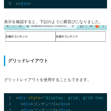
</
div
>
表示を確認すると、下記のように横並びになりました。
グリッドレイアウト
グリットレイアウトを使用することもできます。
<
div
style
=
"display: grid; grid-templa
<
div
>
コンテンツ1
</
div
>
<
div
>
コンテンツ2
</
div
>