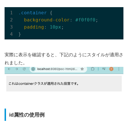
.container
 {

background-color
: 
#f0f0f0
;

padding
: 
10px
;

実際に表示を確認すると、下記のようにスタイルが適用さ
れました。
id属性の使用例