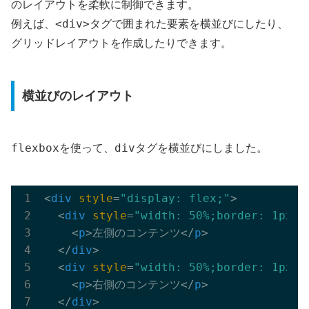
のレイアウトを柔軟に制御できます。
<div>
例えば、
タグで囲まれた要素を横並びにしたり、
グリッドレイアウトを作成したりできます。
横並びのレイアウト
flexbox
div
を使って、
タグを横並びにしました。
<
div
style
=
"display: flex;"
>
<
div
style
=
"width: 50%;border: 1px s
<
p
>
左側のコンテンツ
</
p
>
</
div
>
<
div
style
=
"width: 50%;border: 1px s
<
p
>
右側のコンテンツ
</
p
>
</
div
>