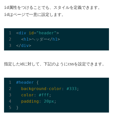
id
属性をつけることでも、スタイルを定義できます。
id
はページで一意に設定します。
<
div
id
=
"header"
>
<
h1
>
ヘッダー
</
h1
>
</
div
>
指定したidに対して、下記のようにcssを設定できます。
#header
 {

background-color
: 
#333
;

color
: 
#fff
;

padding
: 
20px
;
