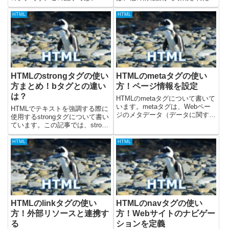
textareaタグの基本的な使い方な
い引用文（ブロックレベルの引
どについて、解説しています。
用）を示すために使用されます。
HTML
HTML
textareaタグの基本的な使い方
単にテキストをインデントするた
textareaタグは、開始タグと終了
めではなく、引用元が明確で、引
タグ...
用文が本文の...
HTMLのstrongタグの使い
HTMLのmetaタグの使い
方まとめ！bタグとの違い
方！ページ情報を設定
は？
HTMLのmetaタグについて書いて
います。metaタグは、Webペー
HTMLでテキストを強調する際に
ジのメタデータ（データに関する
使用するstrongタグについて書い
データ）を記述するために使用さ
ています。この記事では、strong
れ、<head>タグ内に配置されま
タグの使い方と、類似のbタグと
す。metaタグ自体はWebページ
の違いについて解説します。
HTML
HTML
に直接表示されませんが、文字エ
strongタグとはstrongタグは、テ
ンコーディン...
キストの重要性や強調を表すため
に使用さ...
HTMLのlinkタグの使い
HTMLのnavタグの使い
方！外部リソースと連携す
方！Webサイトのナビゲー
る
ションを定義