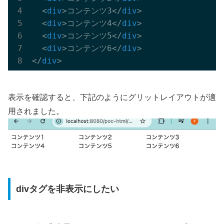
<
div
>
コンテンツ3
</
div
>
<
div
>
コンテンツ4
</
div
>
<
div
>
コンテンツ5
</
div
>
<
div
>
コンテンツ6
</
div
>
</
div
>
表示を確認すると、下記のようにグリットレイアウトが適
用されました。
divタグを非表示にしたい